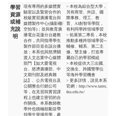
現有專用的多媒體實
> 本校為綜合型大學，
學習
驗室以及緊密合作的
另有商管、外語、國
資源
校級實習廣播電台與
際事務、理工、教
或補
媒體製作中心(攝影棚/
育、AI創智等學院，
充說
空拍等)；並與教育廣
有利同學跨領域學習
播電台花蓮分台建教
> 拓展第二專長，本校
明
合作，共同指導學生
推動多種跨領域學習─
製作節目並在該台播
輔修、輔系、第二主
放；本系也與慈濟關
修、雙主修，打造專
渡人文志業中心媒體
屬自己的學習模組
部門【如大愛電視
> 本校提供大三出國、
台、慈濟廣播部、中
交換生、跨國雙學位
文期刊部及經典雜
等海外學習機會
誌】、公共電視台及
> 更多詳情，請見本系
公關整合行銷公司
官網：http://www.tamx.
等，在見習與實習課
tku.edu.tw/
程上也建立密切的合
作關係。本系教師教
學外也積極鼓勵並帶
領學生發揮所學，參