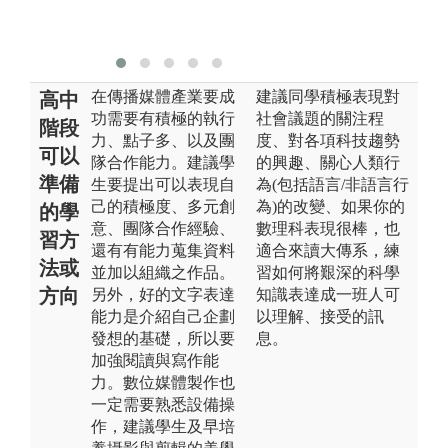
生達到業界專
業能力。
在傳播媒體產業要成
建議同學積極表現對
高中
功需要有積極的執行
社會議題的關注程
階段
力、點子多、以及團
度、對各項科技趨勢
可以
隊合作能力。建議學
的興趣、關心人類行
準備
生要提出可以表現自
為(包括語言/非語言行
己的積極度、多元創
為)的改變、如果你的
的學
意、團隊合作經驗、
數理科表現很棒，也
習方
還有有能力蒐集資料
適合來讀大傳系，練
法或
並加以組織之作品。
習如何將艱深的科學
方向
另外，好的文字表達
知識表達成一班人可
能力是介紹自己企劃
以理解、接受的訊
發想的基礎，所以要
息。
加強閱讀與寫作能
力。數位媒體製作也
一定需要熟悉設備操
作，建議學生及早培