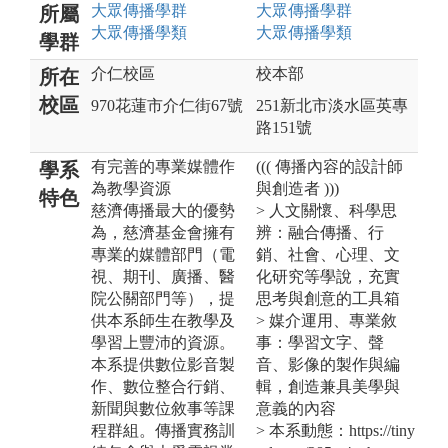
大眾傳播
學群
大眾傳播
學群
所屬
大眾傳播
學類
大眾傳播
學類
學群
介仁校區
校本部
所在
校區
970花蓮市介仁街67號
251新北市淡水區英專
路151號
有完善的專業媒體作
((( 傳播內容的設計師
學系
為教學資源
與創造者 )))
特色
慈濟傳播最大的優勢
> 人文關懷、科學思
為，慈濟基金會擁有
辨：融合傳播、行
專業的媒體部門（電
銷、社會、心理、文
視、期刊、廣播、醫
化研究等學說，充實
院公關部門等），提
思考與創意的工具箱
供本系師生在教學及
> 媒介運用、專業敘
學習上豐沛的資源。
事：學習文字、聲
本系提供數位影音製
音、影像的製作與編
作、數位整合行銷、
輯，創造兼具美學與
新聞與數位敘事等課
意義的內容
程群組。傳播實務訓
> 本系動態：https://tiny