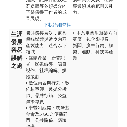
群媒體等各類媒介內
專業領域的範圍與能
容是傳播工作者的成
力。
果展現。
下載詳細資料
職涯路徑廣泛，兼具
> 本系畢業生就業方向
生涯
傳統媒體與數位內容
寬廣，包含影視音、
發展
產製能力，適合以下
新聞、廣告行銷、娛
容易
領域：
樂、運動、科技等產
誤解
• 媒體產業：新聞記
業
者、影視編導、節目
之處
製作、社群編輯、媒
體策劃
• 數位內容與行銷：數
位敘事師、數據分析
師、品牌行銷、公益
傳播專員
• 非營利組織：慈濟基
金會及NGO之傳播部
門、公共關係、議題
倡議