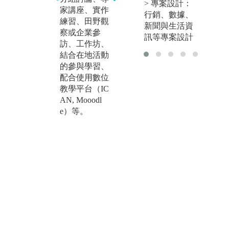
> 專案設計：
業師課群：大
U
家講座、實作
行銷、數據、
愛台專業業師
責
練習、田野觀
新聞與生活資
課群開設「數
領
察或企業參
訊等專案設計
位影音製
村
訪、工作坊、
作」、「數位
部
結合在地活動
敘事」、「數
中
的參與學習、
位內容製作實
做
配合使用數位
務」、「圖文
式
教學平台（IC
編輯」、「劇
業
AN, Mooodl
本寫作」、
為
e）等。
「劇情片製
部
作」、「網路
等
頻道製作與經
片
營」、「網頁
設計與數位美
編實務」等數
位影音製作專
業課程，再佐
以見習、實習
課程，訓練學