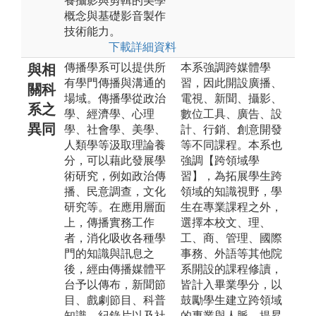
養攝影與剪輯的美學
概念與基礎影音製作
技術能力。
下載詳細資料
傳播學系可以提供所
本系強調跨媒體學
與相
有學門傳播與溝通的
習，因此開設廣播、
關科
場域。傳播學從政治
電視、新聞、攝影、
系之
學、經濟學、心理
數位工具、廣告、設
異同
學、社會學、美學、
計、行銷、創意開發
人類學等汲取理論養
等不同課程。本系也
分，可以藉此發展學
強調【跨領域學
術研究，例如政治傳
習】，為拓展學生跨
播、民意調查，文化
領域的知識視野，學
研究等。在應用層面
生在專業課程之外，
上，傳播實務工作
選擇本校文、理、
者，消化吸收各種學
工、商、管理、國際
門的知識與訊息之
事務、外語等其他院
後，經由傳播媒體平
系開設的課程修讀，
台予以傳布，新聞節
皆計入畢業學分，以
目、戲劇節目、科普
鼓勵學生建立跨領域
知識、紀錄片以及社
的專業與人脈，提昇