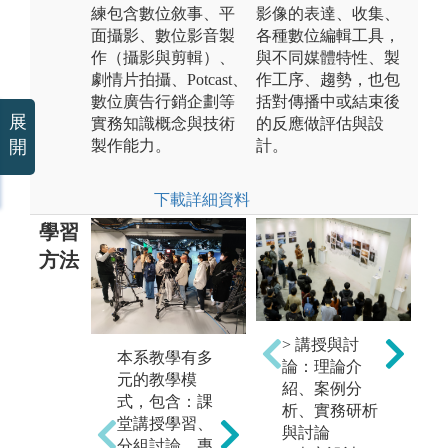
練包含數位敘事、平
影像的表達、收集、
面攝影、數位影音製
各種數位編輯工具，
作（攝影與剪輯）、
與不同媒體特性、製
劇情片拍攝、Potcast、
作工序、趨勢，也包
數位廣告行銷企劃等
括對傳播中或結束後
展
實務知識概念與技術
的反應做評估與設
製作能力。
計。
開
下載詳細資料
學習
方法
> 講授與討
在
本系教學有多
論：理論介
方
元的教學模
紹、案例分
「
式，包含：課
析、實務研析
行
堂講授學習、
與討論
數位影音製作
程
分組討論、專