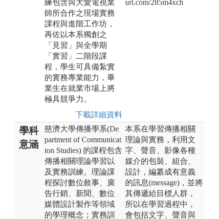
練包含與大愛電視業
url.com/285m4xch
師所合作之現場實務
課程與進階工作坊，
再佐以本系獨創之
「見習」與全學期
「實習」二階段課
程，學生可具備紮實
的實務專業能力，畢
業生在就業市場上將
極具競爭力。
下載詳細資料
慈濟大學傳播學系(De
本系在學習傳播相關
學科
partment of Communicat
理論與實務，利用文
意涵
ion Studies) 的課程包含
字、聲音、影像各種
傳播相關理論學習以
媒介的包裝、組合、
及實務訓練。理論課
設計，編纂成有意義
程探討數位敘事、廣
的訊息(message)，並將
告行銷、新聞、數位
其傳遞給目標人群，
媒體設計製作等領域
所以在學習過程中，
的學理概念；實務訓
會包括文字、聲音與