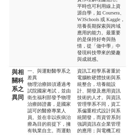
平時也可利用線上資
源自學，如 Coursera、
W3Schools 或 Kaggle，
培養長期探索與跨域
應用的能力。最重要
的是保持好奇與熱
情，從「做中學」中
發現科技帶來的樂趣
與成就感。
一、與運動醫學系之
資訊工程學系著重於
與相
差異
電腦軟硬體技術與系
關科
物理治療師須通過考
統整合，培養能設
系之
試院國家考試，並由
計、開發及應用資訊
異同
衛生福利部發予物理
技術的人才。與資訊
治療師證書，是國家
管理學系不同，資工
認可的醫療專業人
系偏重程式設計與系
員。並在非以疾病治
統開發，而資管系則
療為目的前提下，擁
強調資訊在企業管理
有執業自主。而運動
的應用；與電機工程