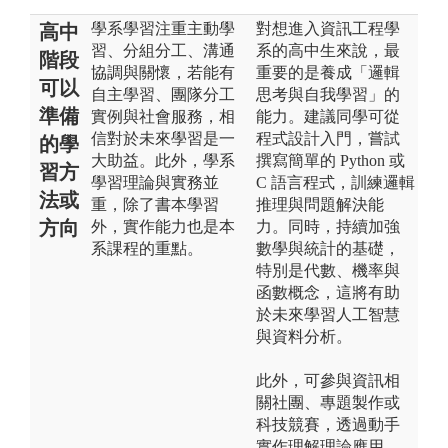
學系學習注重主動學
對想進入資訊工程學
高中
習、分組分工、溝通
系的高中生來說，最
階段
協調與關懷，若能有
重要的是養成「邏輯
可以
自主學習、團隊分工
思考與自我學習」的
準備
實例與社會服務，相
能力。建議同學可從
信對於未來學習是一
程式設計入門，嘗試
的學
大助益。此外，學系
撰寫簡單的 Python 或
習方
學習理論與實務並
C 語言程式，訓練邏輯
法或
重，除了書本學習
推理與問題解決能
方向
外，實作能力也是本
力。同時，持續加強
系課程的重點。
數學與統計的基礎，
特別是代數、機率與
函數概念，這將有助
於未來學習人工智慧
與資料分析。
此外，可參與資訊相
關社團、專題製作或
科技競賽，透過動手
實作理解理論應用。