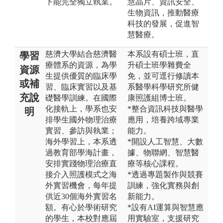
下能完全獨立執業。
慧晶片、資訊安全、
生物資訊，推動醫療
科技的發展，促進智
慧醫療。
慈濟大學結合慈濟醫
本系設有碩士班，直
學習
療體系的資源，為學
升碩士班學雜費全
資源
生提供優質的臨床學
免，並可逕行修讀本
或補
習、臨床實習以及基
系醫學科學研究所健
充說
礎醫學訓練。在國際
康照護組博士班。
化接軌上，學系也安
*整合資訊科技與醫學
明
排學生國外物理治療
應用，培養跨域專業
實習、參訪與執業；
能力。
海外學習上，本系透
*開設人工智慧、大數
過教育部學海計畫，
據、物聯網、智慧醫
安排實踐物理治療直
療等核心課程。
接介入照護模式之海
*透過專題製作與競賽
外實習機會，每年提
訓練，強化實務與創
供近30個海外實習名
新能力。
額。有心於學術研究
*設有AI運算與智慧應
的學生，本校對應屆
用實驗室，支援研究