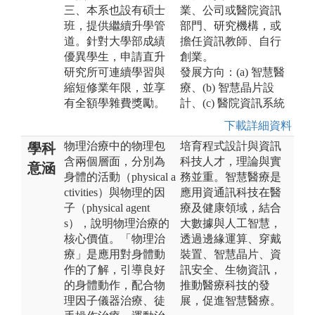
三、本系也設有碩士
業、公司或醫院資訊
班，提供繼續升學管
部門、研究機構，或
道。針對大學部成績
擔任資訊教師、自行
優異學生，申請直升
創業。
研究所可連續學習與
發展方向：(a) 智慧醫
縮短修業年限，並享
療、(b) 智慧晶片設
有全額學雜費獎勵。
計、(c) 醫院資訊系統
下載詳細資料
物理治療中的物理包
培育程式設計與資訊
學科
含兩個層面，分別為
科技人才，理論與實
意涵
身體的活動（physical a
務並重。智慧醫療是
ctivities）與物理的因
應用資通訊科技在醫
子（physical agent
療及健康領域，結合
s），說明物理治療的
大數據與人工智慧，
核心價值。「物理治
透過邊緣運算、穿戴
療」是應用對身體動
裝置、智慧晶片、資
作的了解，引導良好
訊安全、生物資訊，
的身體動作，配合物
推動醫療科技的發
理因子儀器治療、徒
展，促進智慧醫療。