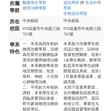
醫藥衛生
學群
資訊
學群
跨
生命科學
所屬
物理治療
學類
學群
學群
生物資訊
學類
中央校區
中央校區
所在
校區
970花蓮市中央路三段
970花蓮市中央路三段
701號
701號
一、本系為四年制的
本系致力培養學生程
學系
物理治療學系，目標
式設計能力，以科技
特色
為培育符合醫療臨床
發展智慧醫療。現有1
需求的優秀物理治療
1名專任教師，教學亮
師。本系教師專長領
點是高年級學生組隊
域完整堅強，包含：
開發資訊系統，並於1
骨科、神經、小兒與
2月發表專題成果，成
心肺物理治療。
績亮眼。
二、不同於六年制的
大四下至業界實習，
課程，本系學生在大
合作機構包括慈濟志
四臨床實習結束後，
業體資訊部門、資訊
即可參加物理治療師
科技公司。畢業生九
執照考試。
成任職資通電科技產