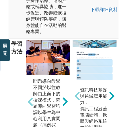
手操作治療、運動治
療或輔具協助，進一
下載詳細資料
步促進、改善或恢復
健康與預防疾病，讓
身體能自在活動的醫
療專業。
學習
展
方法
開
問題導向教學
不同於以往教
多元學習
資訊科技基礎
海
師由上而下的
除了系上專業
與跨域應用能
本
授課模式，問
課程外，本系
力：
學
題導向學習強
也聘請資深臨
資訊工程涵蓋
踐
調以學生為中
床物理治療師
電腦硬體、軟
接
心利用真實問
或與臨床業師
體與網路系統
式
題（病例探