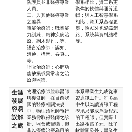
防護員並非醫療專業
學系相比，資工系更
人員。
聚焦於軟體與運算邏
二、與其他醫療專業
輯；與人工智慧學系
之差異
相比，資工系基礎更
職能治療師：職業能
廣，除AI外也涵蓋網
力訓練、精神疾病治
路、系統與資料結構
療、副木製作…等。
等。
語言治療師：認知、
溝通、構音、吞嚥…
等。
呼吸治療師：心肺功
能缺損或異常者之治
療與照護。
物理治療師並非醫師
本系畢業生九成從事
生涯
與復健師，在目前我
資通訊工作。許多高
發展
國的醫療相關法規
中生以為讀資訊工程
容易
中，物理治療師執行
學系只能成為寫程式
誤解
業務需取得醫師之診
的工程師，但實際上
斷、照會或醫囑，但
出路相當多元。除了
之處
非以疾病治療為目的
軟體開發外，畢業生