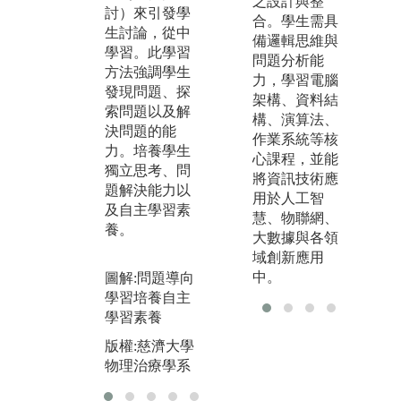
合作進行專業
之設計與整
解
討）來引發學
證照課程訓
合。學生需具
的
生討論，從中
練，讓同學在
備邏輯思維與
執
學習。此學習
校時就能夠學
問題分析能
進
方法強調學生
習多項實用臨
力，學習電腦
實
發現問題、探
床工具，接軌
架構、資料結
專
索問題以及解
臨床工作，提
構、演算法、
供
決問題的能
升專業素養與
作業系統等核
額
力。培養學生
實作能力。
心課程，並能
包
獨立思考、問
將資訊技術應
大
圖解:多項證照
題解決能力以
用於人工智
及
課程與業師教
及自主學習素
慧、物聯網、
學，為未來執
圖
養。
大數據與各領
業接軌
與
域創新應用
物
版權:慈濟大學
中。
圖解:問題導向
介
物理治療學系
學習培養自主
版
學習素養
物
版權:慈濟大學
物理治療學系