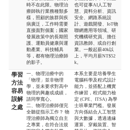
時不在此限。物理治
也可從事AI人工智
療師執行業務種類多
慧、資料分析、資訊
樣，照顧的族群與疾
安全、網路系統設
病廣泛，工作時需要
計、遊戲開發、IoT物
直接面對個案；國家
聯網應用等領域、研
發展政策中的長期照
究機構研究員、擔任
護、運動員健康與運
資訊教師、或自行創
動產業、科技輔具
業。一般起薪40k以
等，都有物理治療師
上，平均月薪NT$52
的影子。
k。
一、物理治療中的
本系主要是培養學生
學習
「物理」並非物理
電腦科學及程式設計
方法
學，並未要求對高中
能力，並搭配上機實
容易
物理的興趣或成績，
作練習，程式能力檢
誤解
請同學寬心。
定 (CPE、ITSA) 為學
二、物理治療師僅完
士班畢業門檻。發展
之處
全聽從指示工作？ 物
方向係結合人工智慧
理治療師為獨立自主
與大數據，透過邊緣
之專業，在符合法規
運算、穿戴裝置、智