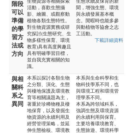
生物資源等相關探索
生態永續及保育的新
階段
活動，喜歡生態攝
聞，增強生態、環境
可以
影、繪圖、或觀察動
與永續發展基本概
準備
植物各類生態特性。
念。閒暇時也能多參
對生物資源實務或研
與動植物等協會之志
的學
究探討(生態研究、生
工活動。
習方
物多樣性保育、環境
下載詳細資料
法或
教育)具有高度興趣且
方向
具有明確學習目標，
並自我充實相關的知
識。
本系以探討各類生物
本系與生命科學和生
與相
之分類、演化、生態
物科技學系不同，也
關科
與棲地保護及環境教
與環境工程和環境管
系之
育等相關議題為主，
理學系不同。
異同
著重於珍稀物種及棲
本系為跨領域科系，
地保育，以及發掘生
強調生態及環境資源
物資源的永續利用及
的永續利用與保育。
經營管理策略，並延
主要培養環境教育、
伸生態檢核、環境教
生態旅遊、環境科學