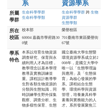
系
資源學系
生命科學
學群
生命科學
學群
跨
生物
所屬
生命科學
學類
資源
學群
學群
生態
學類
校本部
榮譽校區
所在
校區
60004 嘉義市學府路30
701臺南市東區榮譽街
0號
67號
本系以培育生物資源
國立臺南大學生態暨
學系
調查研究、保育與永
環境資源學系成立於2
特色
續利用人才為目標，
008年，是國立大學中
教學理念以基本學理
唯一以「生態學理論
教導及實務訓練並
與應用」及「生態保
重。課程設計教導學
育」為核心發展的學
生對各類生物資源的
系。課程結合生態
分類與生態知識，同
學、環境科學與資源
時訓練學生野外採集
管理，培養兼具科學
觀察、調查分析、生
素養與實務能力的人
物多樣性保育、生態
才。系所發展聚焦三