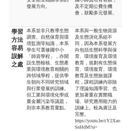
發展方向。
及不定期公費生機
會，鼓勵多元發展。
本系並非只教導生態
本系與一般生物資源
學習
調查、自然保育與環
及生態演化系組不
方法
境監測等知識，本系
同，因為本系發展方
容易
學生可選修國中小
向包括生態科學與保
誤解
「師資學程」，亦開
育、環境復育及環境
設生態檢核、生態產
教育，規劃有生態保
之處
業與環境教育相關的
育、環境復育、環境
跨領域學程，提供學
教育及生態旅遊課
生朝向不同研究領域
程，課程訓練內容除
與行業發展的訓練。
了理論知識學習、也
但工業與環境化學或
更加著重在實際職
重金屬污染等議題，
場、研究應用能力的
則非本系教育重點。
訓練上。較為廣泛及
完整。
https://youtu.be/cY2Xao
SnHdM?si=