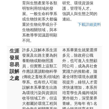
育與生態產業等各類
研究、環境資源保
明智利用領域的發
護，管理等人才。
展。一般生命科學系
強調人與生態之間的
或生物技術系大都偏
連結。
重於生物化學或分子
下載詳細資料
生物相關領域，與本
系教導學習議題明顯
不同。
許多人誤解本系生涯
本系畢業生就業選擇
生涯
發展及出路主要為飼
多元，除政府公職
發展
養動物或動物照護
外，也可進入生態顧
容易
員，但實際上這類工
問公司，成為具社會
誤解
作應該選讀動物科學
實踐力的推動者。隨
(傳統之畜牧系)領域的
著全球對環境永續重
之處
學系。也有些人可能
視提升，綠領人才需
誤解本系畢業生出路
求快速增加，本系所
為環境污染與資源回
培育學生具備跨域與
收等領域工作，但這
實作能力，深受業界
大都屬於環境工程與
青睞。另每年 有5 名
安全衛生相關學系的
國小師資培育名額，