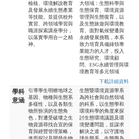
檢核、環境解說教育
大領域：生態科學與
及發展永續生態產業
生態保育、環境資源
等技能。並提供校外
管理與生態復育，以
實習、跨領域學習與
及生態旅遊與環境教
職涯探索講座學分，
育。面對氣候變遷與
以落實學用合一之精
永續發展挑戰，本系
神。
致力培育具備綠領專
業能力的人才，投入
生態研究、環境顧
問、ESG永續管理與環
境教育等多元領域
下載詳細資料
引導學生明瞭地球之
生態暨環境資源學系
學科
基因、物種與生態系
為跨社會與自然領域
意涵
多樣性，以及各類生
的科系，以生態學和
物所扮演的生態角
環境科學的角度來探
色，對遭受破壞之生
討生態環境議題及環
物資源尋找合宜的保
境變遷問題，並謀求
育與經營管理策略，
解決之道，以守護地
進而探討及開發生物
球生態系。生態學為