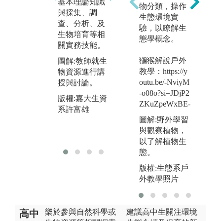
基本理論知識
地
培養學生團隊
物分類，操作
與採集、調
及
合作與專題製
生態環境實
查、分析、及
增
作能力。
驗，以瞭解生
生物培育等相
能
態學概念。
圖解:學生就特
關實務技能。
圖
定生態議題進
獼猴解說戶外
圖解:教師就生
外
行討論。
教學：https://y
物資源進行講
攝
版權:嘉大生資
outu.be/-NviyM
授與討論。
羌
系許富雄
-o08o?si=JDjP2
版權:嘉大生資
版
ZKuZpeWxBE-
系許富雄
系
圖解:野外學習
與觀察植物，
以了解植物生
態。
版權:生態系戶
外教學照片
樂於參與自然科學或
建議高中生關注環境
高中