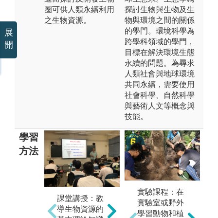
圈可供人類永續利用
探討生物與生物及生
之生物資源。
物與環境之間的關係
的學門。環境科學為
展
跨學科領域的學門，
開
目標在解決環境生態
永續的問題。為尋求
人類社會與地球環境
共同永續，需要使用
社會科學、自然科學
與藝術人文等概念與
技能。
學習
方法
團隊學習教
實驗課程：在
課堂講授：教
實
學：採分組議
實驗室或野外
導生物資源的
習
題探討模式，
學習動物和植