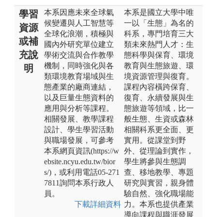
本系因應未來全球氣
本系是國立大學中唯
學習
候變遷與人工智慧等
一以「生態」為名的
資源
全球化浪潮，積極與
科系，專門培育三大
或補
國內外研究單位建立
類未來熱門人才：生
充說
學術交流與合作教學
態科學與保育、環境
機制，同時強化與各
教育與生態旅遊、環
明
類環境教育場域與生
境資源管理與復育。
態產業的廠商連結，
課程內容橫跨保育、
以及巨量生態資料的
復育、永續發展與生
應用與分析等課程。
態旅遊等領域，比一
相關發展、教學課程
般生態、生資或森林
設計、學生學習活動
相關科系更全面、更
與職場發展，可參考
實用。從課堂到野
本系網頁資訊(https://w
外、從理論到實作，
ebsite.ncyu.edu.tw/bior
學生將參與生態調
s/)，或利用電話05-271
查、移地教學、專題
7811詢問本系行政人
研究與實習，親身體
員。
驗自然、強化職場能
下載詳細資料
力。本系也提供產業
導向課程與職涯發展