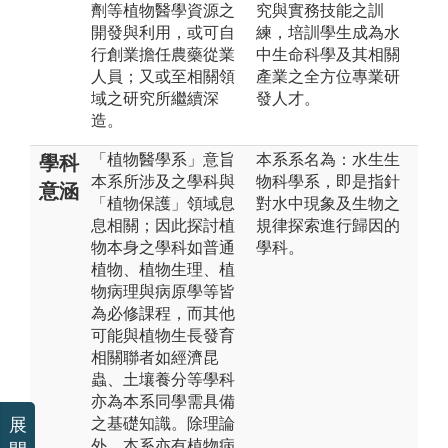
劑等植物醫學資源之
究與實務技能之訓
開發與利用，或可自
練，培訓學生成為水
行創業擔任農藥從業
中生命科學及其相關
人員；又或至相關領
產業之全方位專業研
域之研究所繼續深
發人才。
造。
「植物醫學系」意旨
本系系名為：水生生
學科
本系所涉及之學科與
物科學系，即是指針
意涵
「植物保護」領域息
對水中現象及生物之
息相關；因此探討植
規律探索進行歸因的
物本身之學科如普通
學科。
植物、植物生理、植
物病理與病原學等皆
為必修課程，而其他
可能與植物生長發育
相關聯者如經濟昆
蟲、土壤養分等學科
亦為本系同學需具備
之基礎知識。除理論
展
外，本系亦有植物病