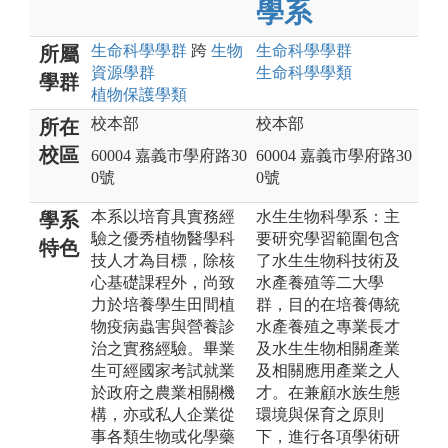
學系
生命科學
學群
跨
生物
生命科學
學群
所屬
資源
學群
生命科學
學類
學群
植物保護
學類
校本部
校本部
所在
校區
60004 嘉義市學府路30
60004 嘉義市學府路30
0號
0號
本系以培育具實務經
水生生物科學系：主
學系
驗之優秀植物醫學科
要研究學習範圍包含
特色
技人才為目標，除核
了水生生物科技術及
心基礎課程外，尚致
水產養殖等二大學
力於培養學生田間植
群，目的在培養傳統
物疫病蟲害與營養診
水產養殖之專業長才
治之實務經驗。畢業
及水生生物相關產業
生可經國家考試就業
及相關應用產業之人
於政府之農業相關機
才。在兼顧水族生態
構，亦或私人企業從
環境與保育之原則
事各類生物或化學藥
下，進行各項學術研