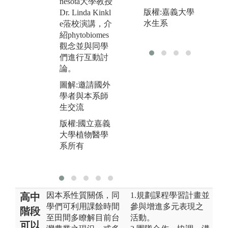
nesota大學教授
量
系所有
版權:嘉義大學
Dr. Linda Kinkl
物
水生系
e蒞校演講，介
元
紹phytobiomes
乏
觀念並與同學
學
們進行互動討
營
論。
應
培
圖解:邀請國外
究
學者與本系師
生交流
圖
診
版權:國立嘉義
大學植物醫學
版
系所有
大
系
因本系性質關係，同
1.規劃課程學習計畫並
高中
學們可利用課餘時間
參與增進多元表現之
階段
至田間多瞭解目前台
活動。
可以