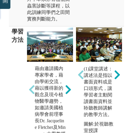
開
蟲害診斷等課程，以
此訓練同學們之田間
實務判斷能力。
學習
方法
現
藉由業界參
藉由邀請國內
(1)課堂講述：
實
訪，讓學生了
專家學者，藉
講述法是指以
紹
解之後投入職
由學術交流，
書面資料或是
機
場，面對的工
藉以獲得新的
口頭形式，讓
素
作內容，及環
觀念及現今植
學習者主動閱
植
境。
物醫學趨勢，
讀書面資料並
與
如邀請美國植
聆聽教師講解
圖解:學生於業
物
病學會前理事
的教學方法。
界參訪
運
長Dr. Jacquelin
與
圖解:於視聽教
版權:國立嘉義
e Fletcher及Min
及
室授課
大學植物醫學