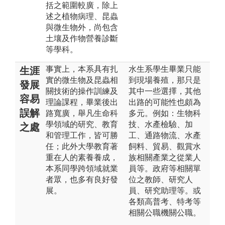
括之範圍較廣，除上
述之植物病理、昆蟲
與微生物外，尚包含
土壤及作物營養診斷
等學科。
事實上，本系具有扎
水生系學生畢業只能
生涯
實的微生物及昆蟲相
到現場養殖，那只是
發展
關技術的操作訓練及
其中一些選擇，其他
容易
理論課程，畢業後出
出路的可能性也頗為
誤解
路寬廣，舉凡生命科
多元。例如：生物科
學領域的研究、教育
技、水產檢驗、加
之處
和管理工作，皆可勝
工、通路物流、水產
任；此外大學教育著
飼料、貿易、觀賞水
重在人的素養養成，
族相關產業之從業人
本系同學跨領域就業
員等。政府等相關單
者眾，也多有良好發
位之教師、研究人
展。
員、研究助理等。或
各類高普考、特考等
相關公職機關公職。