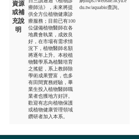
日三讀通過《植物診
網https://website.ncyu.e
資源
療師法》，未來將提
du.tw/aquabio查詢。
或補
供全方位植物健康診
充說
療服務；目前已有100
位儲備植物醫師在各
明
地農會執業，成效良
好，在市場有需求情
況下，植物醫師名額
將逐年上升。本校植
物醫學系為植醫培育
之搖籃，系上教師除
學術成果豐富，也多
有田間實務經驗，畢
業生投入植物醫師職
業者也獲地方好評。
歡迎有志向植物保護
或植物健康管理領域
鑽研者加入本系。