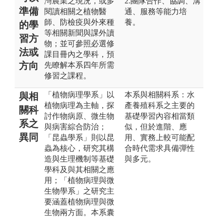
灣農業之現況，或多
2.團隊合作、協調、溝
準備
閱讀相關之植物醫
通、服務等能力培
師、防檢疫與外來種
養。
的學
等相關新聞與課外讀
習方
物；並可參照必選修
法或
課目冊內之學科，預
方向
先瞭解本系四年所需
修習之課程。
「植物病理學系」以
本系與相關科系：水
與相
植物病理為主軸，探
產養殖科系之主要的
關科
討作物病原、微生物
基礎學習內容相當類
系之
與病害綜合防治；
似，但於進階、應
異同
「昆蟲學系」則以昆
用、實務上較可能配
蟲為核心，研究其構
合時代需求具備彈性
造與生理機制等基礎
與多元。
學科及與其相關之應
用；「植物病理與微
生物學系」之研究主
要涵蓋植物病理與微
生物兩方面。本系囊