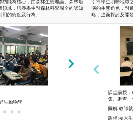
標功能為核心，由森林生態理論、森林培
引導學生明瞭地球
個領域，培養學生對森林科學周全的認知
演的生態角色，對
利用的態度及行為。
略，進而探討及開
實作實習
課堂講授：
集、調查、
_野生動物學
圖解:台灣原生杜
圖解:教師
版權:嘉大