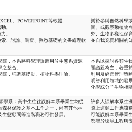
XCEL、POWERPOINT等軟體。
樂於參與自然科學
活動。
圖、或觀察動植物
能力。
究、生物多樣性保
檢索、討論、調查、熟悉基礎的文書處理軟
並自我充實相關的
學院，本系將科學理論應用於生態系資源
本系以探討各類生
學之整合。
關議題為主，著重
學院，強調基礎動、植物科學理論。
利用及經營管理策
明智利用領域的發
化學或分子生物相
資源學系：高中生往往誤解本系畢業生均從
許多人誤解本系生
為森林保護之基本工作之一，尚有其他林
際上這類工作應該選
及生態顧問等進階職務可供發展。
可能誤解本系畢業
都屬於環境工程與