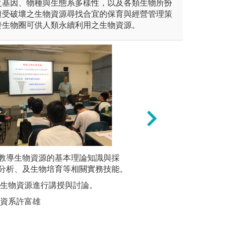
之基因、物種與生態系多樣性，以及各類生物所扮
遭受破壞之生物資源尋找合宜的保育與經營管理策
發生物圈可供人類永續利用之生物資源。
教導生物資源的基本理論知識與採
校外參訪
團隊學習
分析、及生物培育等相關實務技能。
團隊合作
鵑實生苗復育技術
圖解:法國交換生
就生物資源進行講授與討論。
圖解:學
生資系許富雄
版權:嘉大