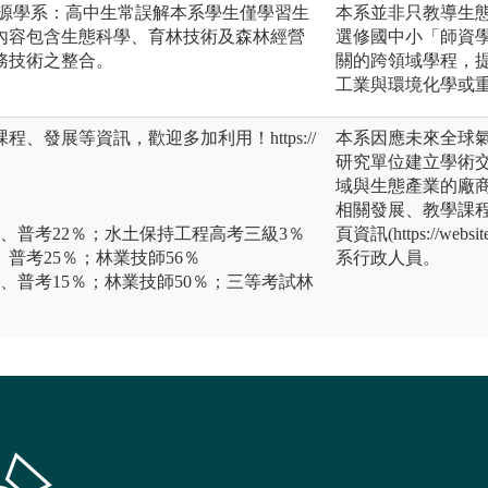
資源學系：高中生常誤解本系學生僅學習生
本系並非只教導生
內容包含生態科學、育林技術及森林經營
選修國中小「師資
務技術之整合。
關的跨領域學程，
工業與環境化學或
、發展等資訊，歡迎多加利用！https://
本系因應未來全球
研究單位建立學術
域與生態產業的廠
相關發展、教學課
％、普考22％；水土保持工程高考三級3％
頁資訊(https://webs
、普考25％；林業技師56％
系行政人員。
％、普考15％；林業技師50％；三等考試林