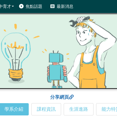
中育才
焦點話題
最新消息
分享網頁
學系介紹
課程資訊
生涯進路
能力特