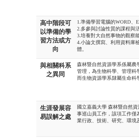
1.準備學習電腦的WORD、E
高中階段可
2.多參與討論性質的課程與
以準備的學
3.培養對大自然事物的觀察
習方法或方
4.小論文撰寫、利用資料庫
向
體。
森林暨自然資源學系係屬農
與相關科系
管理，為生物科學、管理科
之異同
而生物資源學系隸屬生命科
國立嘉義大學 森林暨自然
生涯發展容
事巡山員工作，該項工作僅
易誤解之處
業行政、技術、研究、環境