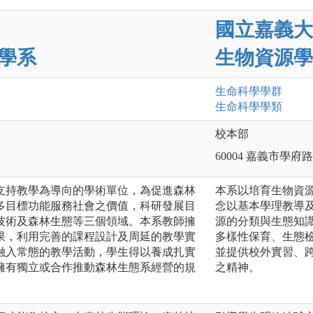
國立嘉義大
學系
生物資源學
生命科學
學群
生命科學
學類
校本部
60004 嘉義市學府路
支持教學為導向的學術單位，為促進森林
本系以培育生物資
多目標功能服務社會之價值，科研發展目
念以基本學理教導
技術及森林生態等三個領域。本系教師擁
源的分類與生態知
果，利用完善的課程設計及周延的教學實
多樣性保育、生態
融入常態的教學活動，學生得以養成扎實
並提供校外實習、
擁有獨立或合作推動森林生態系經營的規
之精神。