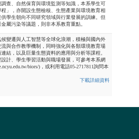
態調查、自然保育與環境監測等知識，本系學生可
學程」，亦開設生態檢核、生態產業與環境教育相
提供學生朝向不同研究領域與行業發展的訓練。但
重金屬污染等議題，則非本系教育重點。
氣候變遷與人工智慧等全球化浪潮，積極與國內外
交流與合作教學機制，同時強化與各類環境教育場
商連結，以及巨量生態資料的應用與分析等課程。
程設計、學生學習活動與職場發展，可參考本系網
ite.ncyu.edu.tw/biors/)，或利用電話05-2717811詢問本
下載詳細資料