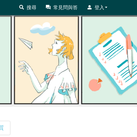
搜尋
常見問與答
登入
質