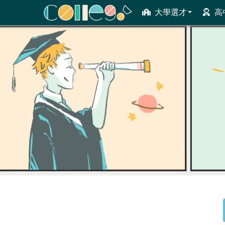
大學選才
高
ColleGo! 大學選才與高中育才輔助系統