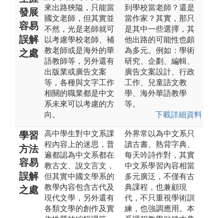
來出路狹隘，只能當
到學校當老師？還是
發展
國文老師，但其實並
當作家？其實，那只
容易
不然，光是老師就可
是其中一些選擇，其
誤解
以考慮學校老師、補
他出路的可能性也頗
教老師或是海外的華
為多元。例如：學術
之處
語教師等，另外還有
研究、企劃、編輯、
出版業或廣告文案
廣告文案設計、行政
等，各種與文字工作
工作、兒童語文教
相關的職業都是中文
學、海外華語教學
系未來可以考慮的方
等。
向。
下載詳細資料
高中學生對中文系課
外界常以為中文系只
學習
程內容上的迷思，普
讀古書、熟背字典、
方法
遍都認為中文系都在
每天吟詩作對，其實
容易
教古文、說文言文，
中文系學習內容相當
誤解
但其實中國文學系的
多元廣泛，不僅有古
教學內容包含古代及
典課程，也兼顧現
之處
現代文學，另外還有
代，不只重視學術訓
各類文學的創作及實
練，也強調應用。本