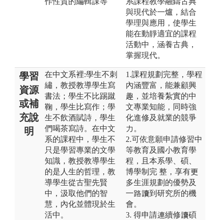
作性質的編輯課等
系課程教學融鑄古典
與現代於一爐，結合
學理與應用，使學生
能在動靜適宜的課程
活動中，涵養古典，
掌握現代。
在中文系裡:學生不刺
1.課程規劃完整，學程
學習
繡，教授教導學生寫
內涵豐富，能兼顧興
資源
書法；學生不比踢蹴
趣，並培養紮實的中
或補
鞠，學生比寫作；學
文專業知能，同時強
充說
生不飲酒賦詩，學生
化進修及就業的競爭
們喝茶寫詩。在中文
力。
明
系的課程中，學生不
2.可依意願申請修習中
只是學習專業的文學
等教育及國小教育學
知識，教授教導學生
程，且本系學、碩、
的是人生的哲理，教
博學制完 整，享有更
導學生從古聖先賢
多生涯規劃的優勢及
中，汲取他們的智
一路讀到研究所的機
慧，內化並體現於生
會。
活中。
3. 得申請連續修讀碩