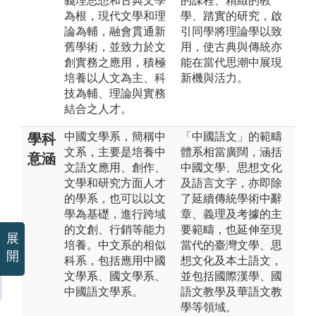
義理思想和古典文學
的課程、精緻的教
為根，現代文學和理
學、踏實的研究，啟
論為輔，融會貫通新
引同學將理論學以致
舊學術，並致力於文
用，使古典與傳統亦
創實務之應用，積極
能在當代思潮中展現
培養以人文為主、科
新機與活力。
技為輔、理論與實務
結合之人才。
中國文學系，簡稱中
「中國語文」的範疇
學科
文系，主要是培養中
體系相當廣闊，涵括
意涵
文語文應用、創作、
中國文學、思想文化
文學和研究方面人才
及語言文字，亦即除
的學系，也可以以文
了延續傳統學術中辭
學為基礎，進行跨域
章、義理及考據的主
的文創、行銷等能力
要範疇，也延伸至現
展
培養。中文系的相似
當代的臺灣文學、思
開
科系，包括應用中國
想文化及本土語文，
文學系、國文學系、
並包括國際漢學、國
中國語文學系。
語文教學及華語文教
學等領域。