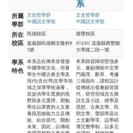
系
文史哲
學群
文史哲
學群
所屬
中國語文
學類
中國語文
學類
學群
民雄校區
壽豐校區
所在
校區
嘉義縣民雄鄉文隆村8
974301 花蓮縣壽豐鄉
5號
大學路二段一號
本系志在傳承並發揚
本系師資陣容堅強多
學系
中國學術文化，培養
元，兼顧傳統中文學
特色
學生中國古典文學及
門義理、辭章、考據
現代(含台灣)文學等領
三個面向，課程設計
域之深厚學術涵養，
從傳統出發兼顧現當
並提供學生寬廣的視
代，研究領域含古典
野與多元選擇。期勉
詩文及小說、經學及
學生以厚實的人文素
思想、古典文學、民
養與思維能力立足傳
間文學、聲韻學及出
統、結合當代、開創
土文獻學等。設學碩
未來。因此，以傳統
博完整學制，以多元