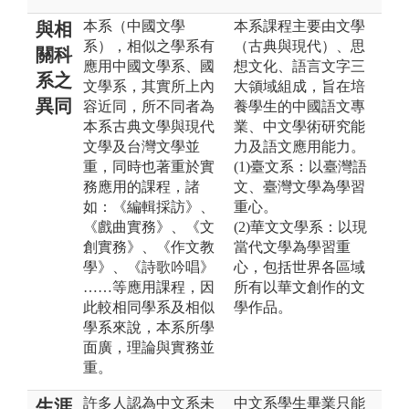
本系（中國文學
本系課程主要由文學
與相
系），相似之學系有
（古典與現代）、思
關科
應用中國文學系、國
想文化、語言文字三
系之
文學系，其實所上內
大領域組成，旨在培
異同
容近同，所不同者為
養學生的中國語文專
本系古典文學與現代
業、中文學術研究能
文學及台灣文學並
力及語文應用能力。
重，同時也著重於實
(1)臺文系：以臺灣語
務應用的課程，諸
文、臺灣文學為學習
如：《編輯採訪》、
重心。
《戲曲實務》、《文
(2)華文文學系：以現
創實務》、《作文教
當代文學為學習重
學》、《詩歌吟唱》
心，包括世界各區域
……等應用課程，因
所有以華文創作的文
此較相同學系及相似
學作品。
學系來說，本系所學
面廣，理論與實務並
重。
許多人認為中文系未
中文系學生畢業只能
生涯