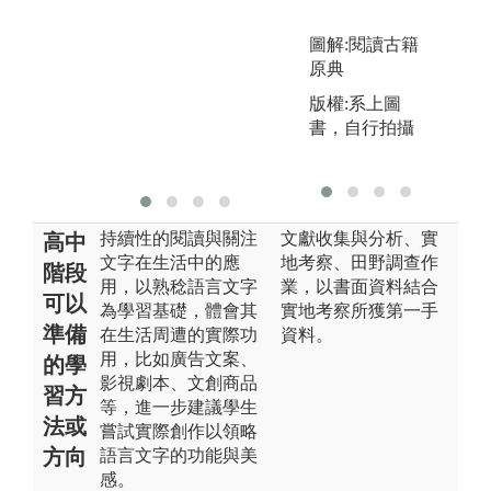
文
圖解:閱讀古籍
圖
原典
之
版權:系上圖
及
書，自行拍攝
成
版
持續性的閱讀與關注
文獻收集與分析、實
高中
文字在生活中的應
地考察、田野調查作
階段
用，以熟稔語言文字
業，以書面資料結合
可以
為學習基礎，體會其
實地考察所獲第一手
準備
在生活周遭的實際功
資料。
用，比如廣告文案、
的學
影視劇本、文創商品
習方
等，進一步建議學生
法或
嘗試實際創作以領略
方向
語言文字的功能與美
感。