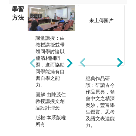
學習
方法
未上傳圖片
討
課堂講授：由
分析歸納：藉
學
教授講授並帶
由選文之講
論
領同學討論以
授，以分析
享
釐清相關問
詩、詞、曲、
藉
題，進而協助
文等之篇章，
生
同學能擁有自
並綜合歸納其
藉
習自學之能
旨趣，以培養
經典作品研
長
力。
學生賞鑑各類
讀：研讀古今
短
文體之能力。
作品原典，領
圖解:由陳茂仁
養
會中文之精深
教授講授文創
圖解:美國萊斯
團
奧妙，豐富學
品設計理念
大學錢南秀教
說
生鑑賞、思考
授分析詩的旨
力
版權:本系版權
及語文表達能
趣
以
所有
力。
個
版權:本系所有
作