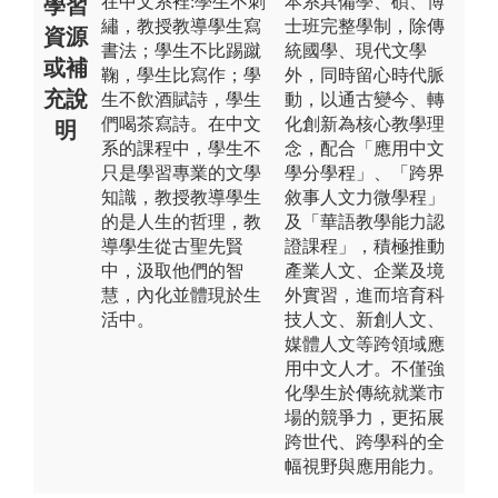
在中文系裡:學生不刺
本系具備學、碩、博
學習
繡，教授教導學生寫
士班完整學制，除傳
資源
書法；學生不比踢蹴
統國學、現代文學
或補
鞠，學生比寫作；學
外，同時留心時代脈
充說
生不飲酒賦詩，學生
動，以通古變今、轉
們喝茶寫詩。在中文
化創新為核心教學理
明
系的課程中，學生不
念，配合「應用中文
只是學習專業的文學
學分學程」、「跨界
知識，教授教導學生
敘事人文力微學程」
的是人生的哲理，教
及「華語教學能力認
導學生從古聖先賢
證課程」，積極推動
中，汲取他們的智
產業人文、企業及境
慧，內化並體現於生
外實習，進而培育科
活中。
技人文、新創人文、
媒體人文等跨領域應
用中文人才。不僅強
化學生於傳統就業市
場的競爭力，更拓展
跨世代、跨學科的全
幅視野與應用能力。