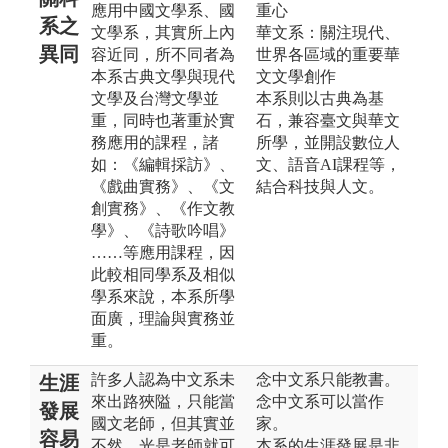
應用中國文學系、國
重心
系之
文學系，其實所上內
華文系：關注現代、
異同
容近同，所不同者為
世界各區域的重要華
本系古典文學與現代
文文學創作
文學及台灣文學並
本系則以古典為基
重，同時也著重於實
石，兼容臺文與華文
務應用的課程，諸
所學，並開設數位人
如：《編輯採訪》、
文、語音AI課程等，
《戲曲實務》、《文
結合科技與人文。
創實務》、《作文教
學》、《詩歌吟唱》
……等應用課程，因
此較相同學系及相似
學系來說，本系所學
面廣，理論與實務並
重。
許多人認為中文系未
念中文系只能教書。
生涯
來出路狹隘，只能當
念中文系可以當作
發展
國文老師，但其實並
家。
容易
不然，光是老師就可
本系的生涯發展是非