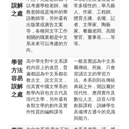
誤解
以考慮學校老師、補
常多樣性的，舉凡藝
教老師或是海外的華
人、作家、工程師、
之處
語教師等，另外還有
體育主播、名嘴、記
出版業或廣告文案
者、文學家、陶藝
等，各種與文字工作
家、餐廳老闆、高階
相關的職業都是中文
警官、董事長……等
系未來可以考慮的方
等。
向。
高中學生對中文系課
一般直覺認為中文系
學習
程內容上的迷思，普
屬傳統、死板、只會
方法
遍都認為中文系都在
背誦古文的學習方
容易
教古文、說文言文，
法。本系則則在傳統
誤解
但其實中國文學系的
典籍之外，開設屬於
教學內容包含古代及
現代性、應用實作及
之處
現代文學，另外還有
數位人文、語音AI等
各類文學的創作及實
創新課程，訓練學生
作性質的編輯課等
具備博古通今的見識
與能力。