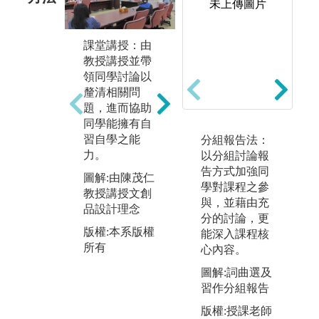
未上傳圖片
討
課堂講授：由
分析歸納：藉
學
教授講授並帶
由選文之講
論
領同學討論以
授，以分析
享
釐清相關問
詩、詞、曲、
藉
題，進而協助
文等之篇章，
生
同學能擁有自
並綜合歸納其
藉
習自學之能
旨趣，以培養
分組報告法：
長
力。
學生賞鑑各類
以分組討論報
短
文體之能力。
告方式加強同
圖解:由陳茂仁
養
學對課程之參
教授講授文創
圖解:美國萊斯
團
與，並藉由充
品設計理念
大學錢南秀教
說
分的討論，更
授分析詩的旨
力
版權:本系版權
能深入課程核
趣
以
所有
心內容。
個
版權:本系所有
圖解:詞曲選及
作
習作分組報告
文
版權:授課老師
圖