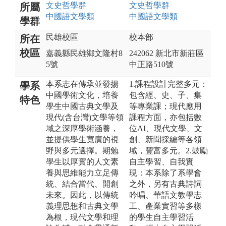
文史哲
學群
文史哲
學群
所屬
中國語文
學類
中國語文
學類
學群
民雄校區
校本部
所在
校區
嘉義縣民雄鄉文隆村8
242062 新北市新莊區
5號
中正路510號
本系志在傳承並發揚
1.課程設計完整多元：
學系
中國學術文化，培養
包含經、史、子、集
特色
學生中國古典文學及
等專業課；現代應用
現代(含台灣)文學等領
課程方面，亦包括數
域之深厚學術涵養，
位AI、現代文學、文
並提供學生寬廣的視
創、新聞採編等各領
野與多元選擇。期勉
域，豐富多元。2.鼓勵
學生以厚實的人文素
自主學習、自我實
養與思維能力立足傳
現：本系除了系學會
統、結合當代、開創
之外，另有古典詩詞
未來。因此，以傳統
吟唱、華語文教學志
義理思想和古典文學
工、產業實習等多樣
為根，現代文學和理
的學生自主學習活