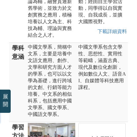
論為輔，融會貫通新
動；經由自主學習活
舊學術，並致力於文
動，同學得以自我實
創實務之應用，積極
現、自我成長，並擴
培養以人文為主、科
大國際視野。
技為輔、理論與實務
下載詳細資料
結合之人才。
中國文學系，簡稱中
中國文學系包含文學
學科
文系，主要是培養中
性、思想性、實用性
意涵
文語文應用、創作、
等範疇，涵蓋古典、
文學和研究方面人才
現代及數位化創新，
的學系，也可以以文
例如數位人文、語音A
學為基礎，進行跨域
I、自媒體等科技應用
的文創、行銷等能力
課程。
培養。中文系的相似
展
科系，包括應用中國
開
文學系、國文學系、
中國語文學系。
學習
方法