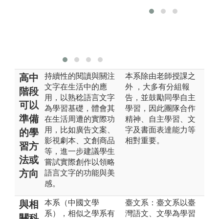
之
及
成
版
持續性的閱讀與關注
本系除由老師授課之
高中
文字在生活中的應
外 ，大多有分組報
階段
用，以熟稔語言文字
告，並鼓勵同學自主
可以
為學習基礎，體會其
學習，因此團隊合作
準備
在生活周遭的實際功
精神、自主學習、文
用，比如廣告文案、
字及書面表達能力等
的學
影視劇本、文創商品
相對重要。
習方
等，進一步建議學生
法或
嘗試實際創作以領略
方向
語言文字的功能與美
感。
本系（中國文學
臺文系：臺文系以臺
與相
系），相似之學系有
灣語文、文學為學習
關科