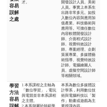
才。
開發設計人員、美術
容易
人員。事實上本系生
誤解
出路非常多元。如投
入數位內容與應用加
之處
值產業、科技藝術與
應用等。可擔任數位
內容軟體開發設計
師、介面程式設計
師、視覺特效設計
師、專案經理、企劃
策展專業、多媒體藝
術指導、視覺特效設
計師、電腦繪圖人
員、虛擬空間設計師
等相關領域。
1 本系課程之主軸為
本系為數位多媒體設
學習
「數位學習」，電玩
計學系，利用數位技
方法
與電競並非本系課程
術與電腦科技以「製
容易
之主體。
作」動畫或遊戲為主
誤解
2 本系隸屬於師範學
要授課內容。