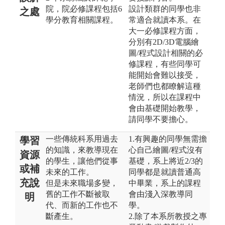
院，院必修課程包括6
設計類群的同學也非
之處
學分教育相關課程。
常適合就讀本系。在
大一必修課程方面，
分別有2D/3D電腦繪
圖/程式設計相關的必
修課程，有些同學可
能開始會難以接受，
老師們也都瞭解這種
情況，所以在課程中
會由基礎開始教學，
請同學不要擔心。
一些傳統科系用過去
1.有興趣的同學無需擔
學習
的知識，來教導現在
心自己繪圖/程式沒有
資源
的學生，讓他們從事
基礎，系上將近2/3的
或補
未來的工作。
同學都是就讀普通高
充說
但是未來職場多變，
中畢業，系上的課程
舊的工作不斷被取
會由淺入深教導同
明
代、而新的工作也不
學。
斷產生。
2.除了本系所教授之專