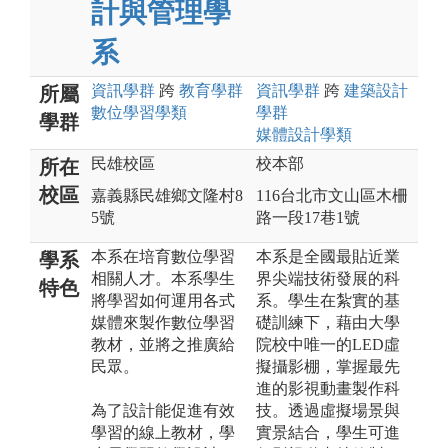
計與管理學
系
資訊
學群
跨
教育
學群
資訊
學群
跨
建築設計
所屬
數位學習
學類
學群
學群
媒體設計
學類
民雄校區
校本部
所在
校區
嘉義縣民雄鄉文隆村8
116台北市文山區木柵
5號
路一段17巷1號
本系在培育數位學習
本系是全國最貼近業
學系
相關人才。本系學生
界尖端技術發展的科
特色
將學習如何運用各式
系。學生在紮實的基
媒體來製作數位學習
礎訓練下，藉由大學
教材，並將之推廣給
院校中唯一的LED虛
民眾。
擬攝影棚，掌握最先
進的影視動畫製作科
為了設計能促進有效
技。透過虛擬場景與
學習的線上教材，學
實景結合，學生可進