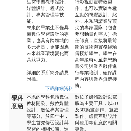
生需學習教學設計、
行影視動畫特效製
媒體設計、程式設
作，也可以實驗各種
計、專案管理等技
互動的視覺設計。此
能。
外，本系聘請業界頂
未來的畢業生不僅具
尖的專家團隊（包含
備數位學習設計的專
夢想動畫創辦人）擔
業，也具有跨領域的
任師資，直接將最前
多元專長，更能因應
衛的技術與實務經驗
未來就業環境變化而
傳授給學生。學生在
具競爭力。
高年級時可至夢想動
畫公司與業界夥伴進
詳細的系所簡介請見
行專業培訓，確保課
附檔。
程內容與業界無縫接
軌。
下載詳細資料
本系的學科包括數位
數位多媒體設計以電
學科
教材開發、數位媒體
腦為主要工具，以2D
意涵
設計、數位專案管理
及3D動畫創作、遊戲
等部分。於四年中，
製作、虛實互動設計
學生首先修習設計與
與應用等創意的相關
學習的相關知識、進
專業。