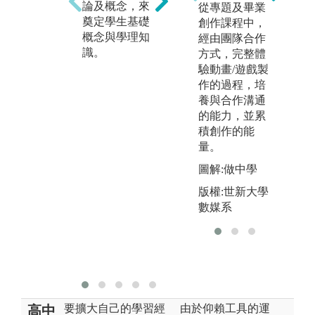
論及概念，來
從專題及畢業
習，達成知識
作
奠定學生基礎
創作課程中，
共創並增進團
校
概念與學理知
經由團隊合作
隊合作能力。
覽
識。
方式，完整體
藉
圖解:運用自攜
驗動畫/遊戲製
「
設備找資料與
作的過程，培
能
討論
養與合作溝通
以
的能力，並累
進
積創作的能
力
量。
累
圖解:做中學
進
歷
版權:世新大學
度
數媒系
圖
成
版
要擴大自己的學習經
由於仰賴工具的運
高中