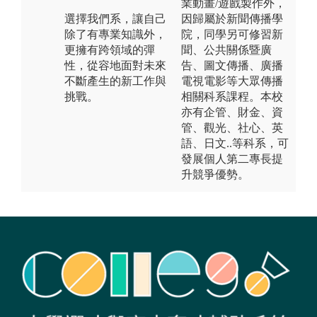
業動畫/遊戲製作外，
選擇我們系，讓自己
因歸屬於新聞傳播學
除了有專業知識外，
院，同學另可修習新
更擁有跨領域的彈
聞、公共關係暨廣
性，從容地面對未來
告、圖文傳播、廣播
不斷產生的新工作與
電視電影等大眾傳播
挑戰。
相關科系課程。本校
亦有企管、財金、資
管、觀光、社心、英
語、日文..等科系，可
發展個人第二專長提
升競爭優勢。