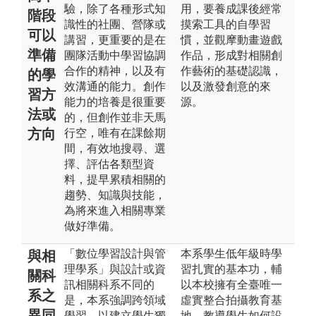
驗，除了各種形式知
用，要養成課後經常
階段
識性的社團、營隊或
摸索工具的自學習
可以
講習，更重要的是在
慣，並觀摩動畫遊戲
準備
團隊活動中學習協調
作品，形成對相關創
合作的精神，以及有
作藝術的基礎認識，
的學
效溝通的能力。創作
以及激發創意的來
習方
能力的培養是很重要
源。
法或
的，但創作並非天馬
方向
行空，唯有在課餘期
間，有效地搜尋、選
擇、評估各類型資
料，提早累積相關的
趨勢、知識與技能，
為將來進入相關專業
做好準備。
「數位學習設計與管
本系學生低年級時學
與相
理學系」與設計或資
習扎實的基本功，輔
關科
訊相關科系不同的
以本校擁有全臺唯一
系之
是，本系強調跨領域
虛實整合拍攝教育基
異同
學習，以建立學生獨
地，教導學生如何設