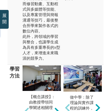
而修習動畫、互動程
式與多媒體等技能、
以及專案管理與簡報
展
溝通等技巧，最後整
開
合所學來製作各式的
數位內容。
此外，跨領域的學習
與整合，也讓學生成
為具有多重專長的π型
人才，來增進未來職
涯的競爭力。
學習
方法
【小組討論】:
【概念講授】:
做中學：除了
同學分組針對
【
由教授帶領同
理論與實作課
特定議題進行
同
學闡述相關理
程的訓練外，
討論與合作學
所