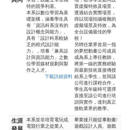
特的競爭利基。
置虛擬特效及場景，
本系以數位學習為基
透過結合實際場景，
礎架構，涵養學生具
得以現場拍攝複雜的
有「資訊科系沒有的
虛擬場景及特效，為
設計概念與能力」、
全台設備最佳的學
具有「設計科系較缺
校！
乏的程式設計能
另聘任業界首屈一指
力」，培養「兼具設
的夢想動畫公司成員
計與資訊能力」之數
成為系上專任教師，
位學習媒材規劃與製
將第一線的實務經驗
作之人才。
與最新技術直接傳授
下載詳細資料
給系上學生，並與該
公司進行課程合作，
學生高年級時可選擇
直接至該公司進行培
訓與實作，達到真正
接軌業界的教學。
本系並非培育電玩或
畢業後只能從事動畫/
生涯
電競行業之從業人
遊戲設計人員、遊戲
發展