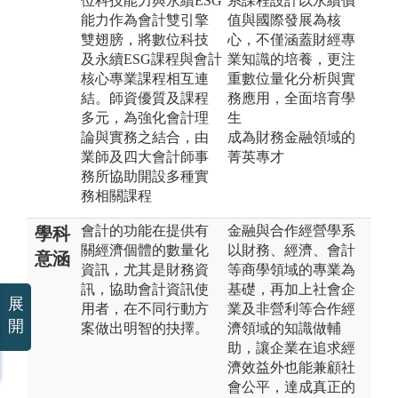
位科技能力與永續ESG
系課程設計以永續價
能力作為會計雙引擎
值與國際發展為核
雙翅膀，將數位科技
心，不僅涵蓋財經專
及永續ESG課程與會計
業知識的培養，更注
核心專業課程相互連
重數位量化分析與實
結。師資優質及課程
務應用，全面培育學
多元，為強化會計理
生
論與實務之結合，由
成為財務金融領域的
業師及四大會計師事
菁英專才
務所協助開設多種實
務相關課程
會計的功能在提供有
金融與合作經營學系
學科
關經濟個體的數量化
以財務、經濟、會計
意涵
資訊，尤其是財務資
等商學領域的專業為
訊，協助會計資訊使
基礎，再加上社會企
展
用者，在不同行動方
業及非營利等合作經
開
案做出明智的抉擇。
濟領域的知識做輔
助，讓企業在追求經
濟效益外也能兼顧社
會公平，達成真正的