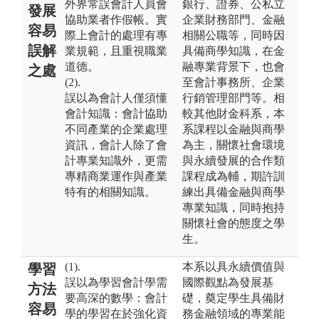
外界常誤會計人員會
銀行、證券、公私立
發展
協助業者作假帳。實
企業財務部門、金融
容易
際上會計的處理有專
相關公職等，同時因
誤解
業規範，且重視職業
具備商學知識，在金
道德。
融專業背景下，也會
之處
(2).
至會計事務所、企業
誤以為會計人僅須懂
行銷管理部門等。相
會計知識：會計協助
較其他財金科系，本
不同產業的企業處理
系課程以金融與商學
資訊，會計人除了會
為主，關懷社會環境
計專業知識外，更需
與永續發展的合作類
專精商業運作與產業
課程成為輔，期許訓
特有的相關知識。
練出具備金融與商學
專業知識，同時抱持
關懷社會的態度之學
生。
(1).
本系以具永續價值與
學習
誤以為學習會計學需
國際觀點為發展基
方法
要高深的數學：會計
礎，奠定學生具備財
容易
學的學習在於強化資
務金融領域的專業能