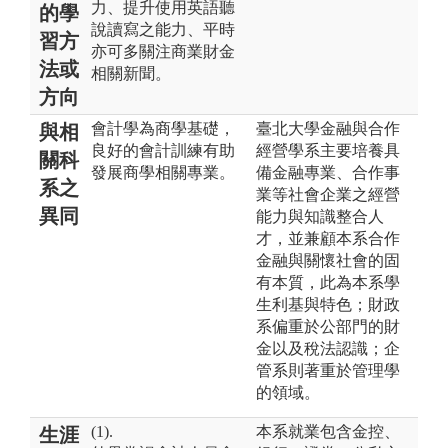
力、提升使用英語聽
的學
說讀寫之能力、平時
習方
亦可多關注商業財金
法或
相關新聞。
方向
會計學為商學基礎，
臺北大學金融與合作
與相
良好的會計訓練有助
經營學系主要培養具
關科
發展商學相關專業。
備金融專業、合作事
系之
業等社會企業之經營
異同
能力與知識整合人
才，並兼顧本系合作
金融與關懷社會的固
有本質，此為本系學
生利基與特色；財政
系偏重於公部門的財
金以及稅法認識；企
管系則著重於管理學
的領域。
(1).
本系就業包含金控、
生涯