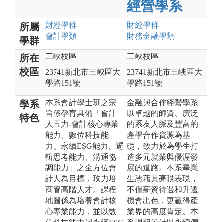
經營學系
財經
學群
財經
學群
所屬
會計
學類
財務金融
學類
學群
三峽校區
三峽校區
所在
校區
23741新北市三峽區大
23741新北市三峽區大
學路151號
學路151號
本系會計學士班之宗
金融與合作經營學系
學系
旨係孕育具備「會計
以卓越的師資、廣泛
特色
人五力-會計核心專業
的系友人脈及豐富的
能力、數位科技能
產學合作資源為基
力、永續ESG能力、邏
礎，致力於為學生打
輯思考能力、溝通協
造多元就業與優渥發
調能力」之全方位會
展的道路。本系畢業
計人為目標，玫力培
生憑藉其亮眼表現，
商管高階人才。課程
不僅薪資待遇和升遷
地圖係為培養會計核
機會出色，更贏得產
心專業能力，並以數
業界的高度肯定。本