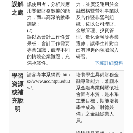
誤解
訊使用者，分析與應
力，並廣泛運用於金
用關鍵財務數據的能
融機構暨營利事業以
之處
力，而非高深的數學
及合作暨非營利組
訓練；
織，佐以公司理財、
(2).
金融管理、投資管
誤以為會計工作性質
理、量化金融等專業
呆板：會計工作需要
選修，讓學生針對自
專業知識，處理不同
己有興趣的領域深入
的情境企業難題，充
研習。
滿挑戰性。
下載詳細資料
請參考本系網頁: http
培養學生具備財務金
學習
s://www.acc.ntpu.edu.t
融專業能力，兼顧本
資源
w/。
系金融專業與關懷社
或補
會固有本質，是本系
充說
主要目標，期能培養
學生成為「財德兼
明
備」之金融從業人
員。