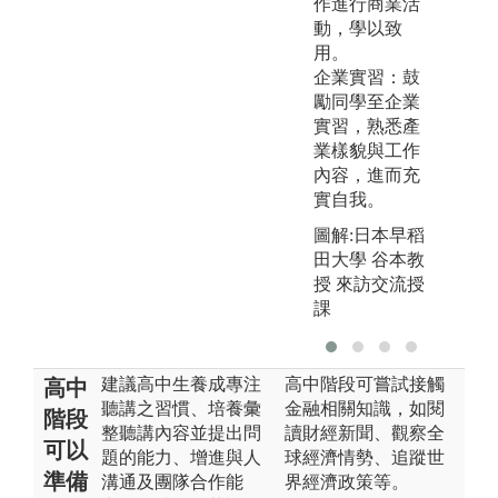
作進行商業活
動，學以致
用。
企業實習：鼓
勵同學至企業
實習，熟悉產
業樣貌與工作
內容，進而充
實自我。
圖解:日本早稻
田大學 谷本教
授 來訪交流授
課
建議高中生養成專注
高中階段可嘗試接觸
高中
聽講之習慣、培養彙
金融相關知識，如閱
階段
整聽講內容並提出問
讀財經新聞、觀察全
可以
題的能力、增進與人
球經濟情勢、追蹤世
準備
溝通及團隊合作能
界經濟政策等。