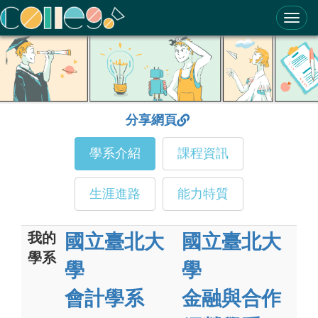
ColleGo! 大學選才與高中育才輔助系統
分享網頁
學系介紹
課程資訊
生涯進路
能力特質
我的
國立臺北大
國立臺北大
學系
學
學
會計學系
金融與合作