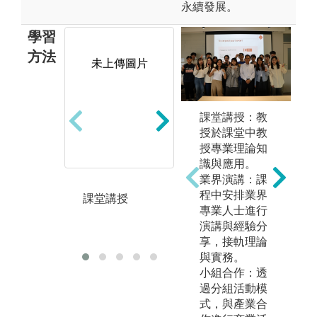
永續發展。
學習
方法
未上傳圖片
課堂講授：教
競賽中學習:會
專
授於課堂中教
計學數位課程
專
授專業理論知
Google Sheet及
堂
識與應用。
競賽
題
業界演講：課
圖
程中安排業界
課堂講授
專
專業人士進行
演講與經驗分
版
享，接軌理論
與實務。
小組合作：透
過分組活動模
式，與產業合