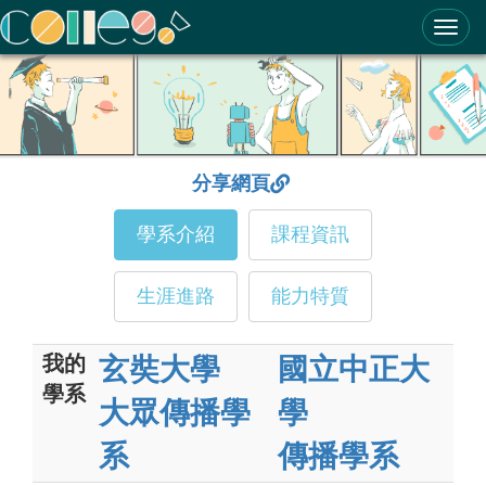
ColleGo! 大學選才與高中育才輔助系統
分享網頁
學系介紹
課程資訊
生涯進路
能力特質
我的
玄奘大學
國立中正大
學系
大眾傳播學
學
系
傳播學系