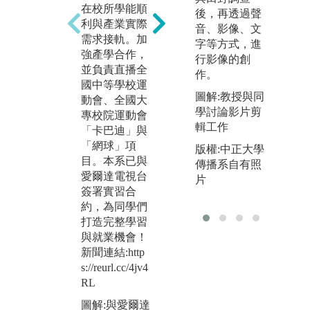
在校所學能順
拍機證照」輔
展
後，再透過聲
利與產業實際
導課程，於校
人
音、影像、文
需求接軌。加
內規劃一比一
僅
字等方式，進
強產學合作，
空拍考照場地
與
行影像的創
並負責直播全
並提供空拍
爾
作。
國中等學校運
機，輔導同學
簽
圖解:教授與同
動會、全國大
們考取空拍專
U
學討論影片剪
專校院運動會
業證照。另加
新
輯工作
「卡巴迪」與
強輔導考取
播
「網球」項
「數位剪
業
版權:中正大學
目。本系已與
輯」、「數位
攝
傳播系自有照
愛爾達電視台
成音」國際證
備
片
簽署實習合
照強化就業能
供
約，為同學們
力!
環
打造完整學習
新聞連結:http
用
與就業機會！
s://reurl.cc/RL5
新聞
新聞連結:http
67r
s:/
s://reurl.cc/4jv4
Vy
圖解:同學考取
RL
無人機專業證
圖
圖解:與愛爾達
照
播