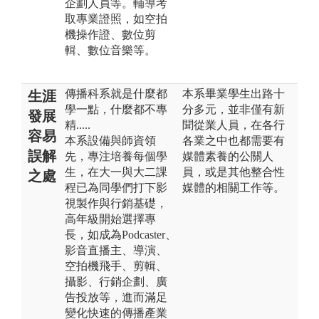
企劃人員等。輔導考
取專業證照，如空拍
機操作證、數位剪
輯、數位音樂等。
傳播科系就是什麼都
本系畢業學生出路十
生涯
學一點，什麼都不專
分多元，並非僅有新
發展
精.....
聞從業人員，在各行
容易
本系設備與師資領
各業之中也都需要有
誤解
先，專注培養每個學
媒體素養的公關人
生，在大一與大二課
員，或是其他整合性
之處
程已為同學們打下影
媒體的相關工作等。
視製作與行銷基礎，
高年級開始選擇專
長，如成為Podcaster、
影音直播主、導演、
空拍機飛手、剪輯、
攝影、行銷企劃、廣
告投放等，進而滿足
變化快速的傳播產業