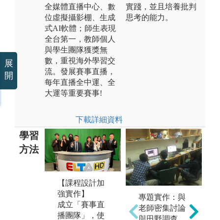
全媒體直播中心、數
實踐，並且培養批判
位虛擬攝影棚、生成
思考的能力。
式AI軟體；師生表現
全台第一，教師個人
與學生團隊獲獎無
數，重視海外學習交
展
流。發展賽事直播，
開
每年直播全中運、全
大運等重要賽事!
下載詳細資料
學習
方法
【課程設計加
【證照輔導提
【
強實作】
升實力】
富
專題實作：與
成立「賽事直
全台唯一傳播
大
老師密集討論
播團隊」，使
科系開設「空
近
與田野調查