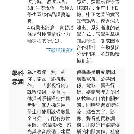
位剪輯、數位成音。
思辨、媒體素養等選
3.師生表現強：教師與
修課程，並有中正E
學生團隊作品獲獎無
報、中正之聲的實習
數。
媒體課程。透過深入
4.就業出路廣：實習必
淺出、系列漸進的教
修課對接產業或全力
學方式，讓學生掌握
輔導考取研究所。
知識學理，養成團隊
合作精神，主動發掘
下載詳細資料
分析問題，並鼓勵積
極創新。
為培養獨一無二的
傳播學是研究新聞、
學科
你，開設「影視製
廣播電視、公共關
意涵
作」、「影視行銷」
係、電影、廣告行
課程模組。全台唯一
銷、媒體管理與傳播
傳播科系輔導空拍機
科技等項目的相關知
考照，無人機運用；
識，同時學習媒體匯
學生可使用設備數量
流，結合文字、影
全台第一，配有數位
像、聲音的實務訓
單眼、4K攝影機、燈
練，用以進行媒體傳
光與收音設備，建置
播的相關實作、社會