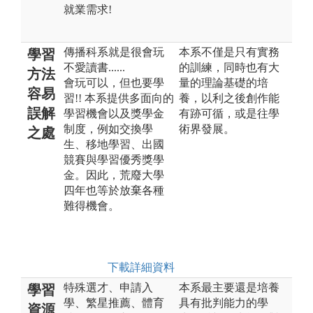
就業需求!
傳播科系就是很會玩
本系不僅是只有實務
學習
不愛讀書......
的訓練，同時也有大
方法
會玩可以，但也要學
量的理論基礎的培
容易
習!! 本系提供多面向的
養，以利之後創作能
誤解
學習機會以及獎學金
有跡可循，或是往學
制度，例如交換學
術界發展。
之處
生、移地學習、出國
競賽與學習優秀獎學
金。因此，荒廢大學
四年也等於放棄各種
難得機會。
下載詳細資料
特殊選才、申請入
本系最主要還是培養
學習
學、繁星推薦、體育
具有批判能力的學
資源