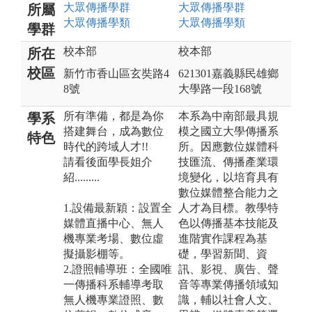
大眾傳播
學群
大眾傳播
學群
所屬
大眾傳播
學類
大眾傳播
學類
學群
校本部
校本部
所在
校區
新竹市香山區玄奘路4
621301嘉義縣民雄鄉
8號
大學路一段168號
所有準備，都是為你
本系為中南部最具規
學系
搭建舞台，成為數位
模之國立大學傳播系
特色
時代的跨域人才!!
所。因應數位媒體科
請看後面學長姐介
技匯流、傳播產業環
紹.........
境變化，以培育具有
數位媒體整合能力之
1.設備最新穎：設置全
人才為目標。教學特
媒體直播中心、無人
色以傳播基本技能及
機專業考場、數位虛
進階實作課程為基
擬攝影棚等。
礎，學習新聞、資
2.證照輔導班：全國唯
訊、影視、廣告、聲
一傳播科系輔導考取
音等專業傳播領域知
無人機專業證照、數
識，輔以社會人文、