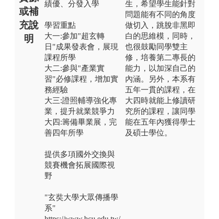
績優、分發入學
生，希望學生能針對
或補
問題能有不同的角度
充說
學習重點
做切入，跳脫非黑即
大一:參加"超玄轉
白的思維模，同時，
明
日"成果發表會，展現
也很鼓勵同學雙主
課程所學
修，培養第二專長的
大二:參與"產業實
能力，以加深自己的
習"必修課程，增加實
內涵。另外，本系有
務經驗
五年一貫的課程，在
大三:證照輔導強化專
大四時就能上修讀研
業，提升就業競爭力
究所的課程，讓同學
大四:籌備畢業展，完
能在五年內獲得學士
善四年所學
及碩士學位。
提供多項國外交換與
競賽機會拓展國際視
野
"玄奘大學大眾傳播學
系"
https://www.hcu.edu.tw/