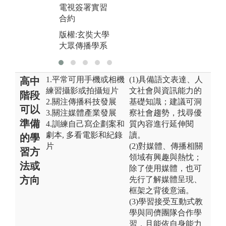
電視簽署實習
版權:玄奘大學
版
合約
大眾傳播學系
大
版權:玄奘大學
大眾傳播學系
1.平常可用手機或相機
(1)具備語文表達、人
高中
練習攝影或拍攝短片
文社會與資訊能力的
階段
2.關注傳播科技發展
基礎知識；建議可洞
可以
3.關注媒體產業發展
察社會趨勢，找尋優
準備
4.訓練自己寫企劃案和
質內容進行延伸閱
劇本, 多看電影和紀錄
讀。
的學
片
(2)對媒體、傳播相關
習方
領域有興趣與熱忱；
法或
除了使用媒體，也可
方向
先行了解媒體呈現、
框架之背後意涵。
(3)學習接受互動式教
學與同儕團隊合作學
習，且能依自身能力