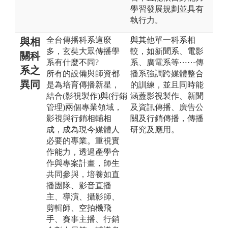
學習發展規劃並具有
執行力。
全台傳播科系這麼
與其他單一科系相
與相
多，玄奘大眾傳播學
較，如新聞系、電影
關科
系有什麼不同?
系、廣電系等⋯⋯傳
系之
所有的設備與師資都
播系強調跨媒體整合
異同
是為培育傳播新星，
的訓練，並且同時能
結合(影視製作)與(行銷
涵蓋影視製作、新聞
管理)兩個專業領域，
及資訊傳播、廣告公
影視與行銷相輔相
關及行銷傳播，傳播
成，成為現今媒體人
研究及應用。
必要的專業。重視實
作能力，透過產學合
作與專案計畫，師生
共同參與，培養如直
播團隊、影音直播
主、導演、攝影師、
剪輯師、空拍機飛
手、賽事主播、行銷