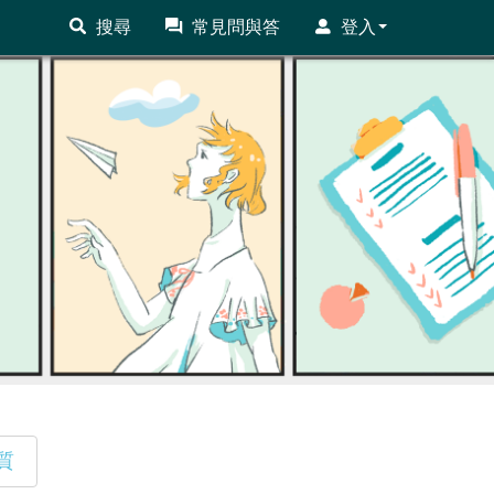
搜尋
常見問與答
登入
質