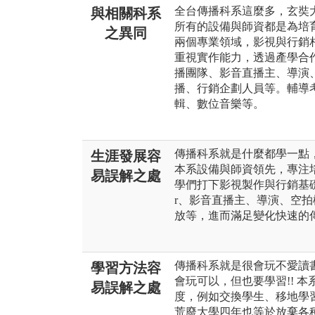
全台傳播科系這麼多，玄奘
與相關科系
所有的設備與師資都是為培育
之異同
兩個專業領域，影視與行銷
重視實作能力，透過產學合
播團隊、影音直播主、導演
播、行銷企劃人員等。輔導
輯、數位音樂等。
傳播科系就是什麼都學一點，什
生涯發展容
本系設備與師資領先，專注
易誤解之處
學們打下影視製作與行銷基礎，
r、影音直播主、導演、空
放等，進而滿足變化快速的
傳播科系就是很會玩不愛讀書...
學習方法容
會玩可以，但也要學習!! 
易誤解之處
度，例如交換學生、移地學
荒廢大學四年也等於放棄各