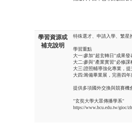
特殊選才、申請入學、繁星
學習資源或
補充說明
學習重點
大一:參加"超玄轉日"成果
大二:參與"產業實習"必修
大三:證照輔導強化專業，提
大四:籌備畢業展，完善四年
提供多項國外交換與競賽機
"玄奘大學大眾傳播學系"
https://www.hcu.edu.tw/gioc/z