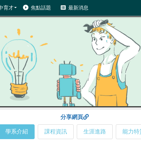
中育才
焦點話題
最新消息
分享網頁
學系介紹
課程資訊
生涯進路
能力特