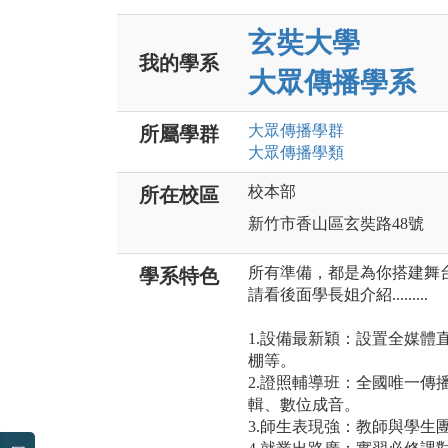
玄奘大學
我的學系
大眾傳播學系
大眾傳播
學群
所屬學群
大眾傳播
學類
校本部
所在校區
新竹市香山區玄奘路48號
所有準備，都是為你搭建舞台
學系特色
請看後面學長姐介紹.........
1.設備最新穎：設置全媒體
棚等。
2.證照輔導班：全國唯一傳
輯、數位成音。
3.師生表現強：教師與學生