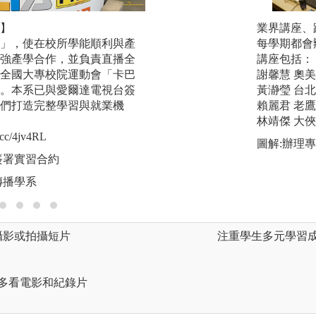
】
【證照輔導提升實
業界講座、
」，使在校所學能順利與產
全台唯一傳播科系
每學期都會
強產學合作，並負責直播全
程，於校內規劃一
講座包括：
全國大專校院運動會「卡巴
機，輔導同學們考
謝馨慧 奧
。本系已與愛爾達電視台簽
考取「數位剪輯」
黃瀞瑩 台
們打造完整學習與就業機
就業能力!
賴麗君 老
新聞連結:https://reurl
林靖傑 大
cc/4jv4RL
圖解:同學考取無人
圖解:辦理
簽署實習合約
版權:玄奘大學大眾
傳播學系
攝影或拍攝短片
注重學生多元學習
 多看電影和紀錄片