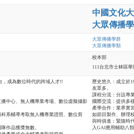
中國文化大
大眾傳播學
大眾傳播
學群
大眾傳播
學類
校本部
111台北市士林區華
，成為數位時代的跨域人才!!
歷史悠久：成立於1
友眾多。
課程分流：分設專
直播中心、無人機專業考場、數位虛擬攝影
國際交流：提供多
產學合作：業界實
播科系輔導考取無人機專業證照、數位剪
如節目製作、辦理
與時俱進：緊隨時代
團隊作品獲獎無數。
入GAI應用輔助八