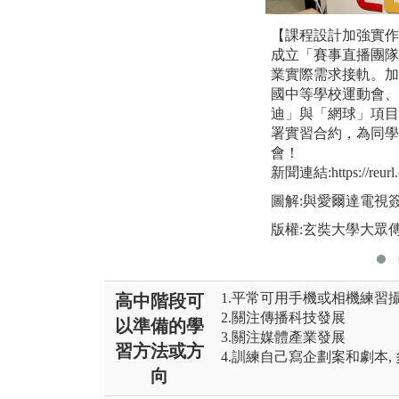
【課程設計加強實作
成立「賽事直播團隊
業實際需求接軌。加
國中等學校運動會、
迪」與「網球」項目
署實習合約，為同學
會！
新聞連結:https://reurl.
圖解:與愛爾達電視
版權:玄奘大學大眾
1.平常可用手機或相機練習
高中階段可
2.關注傳播科技發展
以準備的學
3.關注媒體產業發展
習方法或方
4.訓練自己寫企劃案和劇本,
向