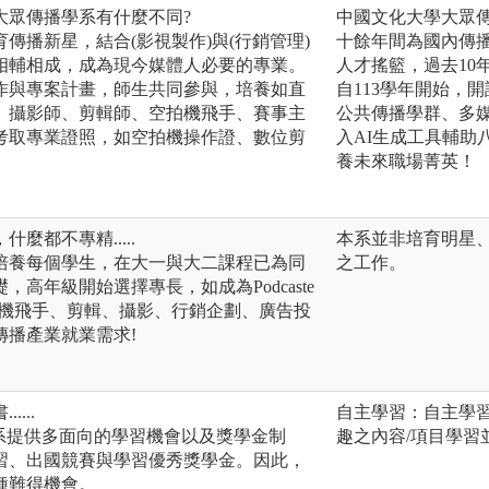
大眾傳播學系有什麼不同?
中國文化大學大眾
傳播新星，結合(影視製作)與(行銷管理)
十餘年間為國內傳
相輔相成，成為現今媒體人必要的專業。
人才搖籃，過去10
作與專案計畫，師生共同參與，培養如直
自113學年開始，
、攝影師、剪輯師、空拍機飛手、賽事主
公共傳播學群、多
考取專業證照，如空拍機操作證、數位剪
入AI生成工具輔助
養未來職場菁英！
麼都不專精.....
本系並非培育明星
培養每個學生，在大一與大二課程已為同
之工作。
高年級開始選擇專長，如成為Podcaste
拍機飛手、剪輯、攝影、行銷企劃、廣告投
傳播產業就業需求!
...
自主學習：自主學
本系提供多面向的學習機會以及獎學金制
趣之內容/項目學習
習、出國競賽與學習優秀獎學金。因此，
種難得機會。