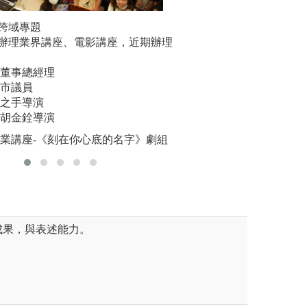
力】
跨域專題
【設備完善豐富教
團隊學習
開設「空拍機證照」輔導課
辦理業界講座、電影講座，近期辦理
大眾傳播學系近年
由大傳系於
比一空拍考照場地並提供空拍
育，不僅與知名體
大學百花
取空拍專業證照。另加強輔導
美董事總經理
簽訂合作MOU，
校園中獲
、「數位成音」國際證照強化
北市議員
配備業界最先進的
復性人潮
鷹之手導演
完整的實作環境，
歌聲中，
.cc/RL567r
俠胡金銓導演
新聞連結:https://reur
助，並以
機專業證照
專業講座-《刻在你心底的名字》劇組
圖解:全媒體直播
圖解:辦理
傳播學系
版權:玄奘大學大
成果，與表述能力。