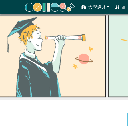
大學選才
高
ColleGo! 大學選才與高中育才輔助系統