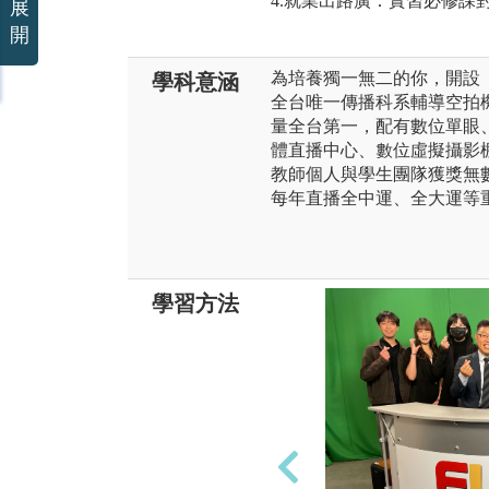
4.就業出路廣：實習必修課
展
開
為培養獨一無二的你，開設
學科意涵
全台唯一傳播科系輔導空拍
量全台第一，配有數位單眼
體直播中心、數位虛擬攝影
教師個人與學生團隊獲獎無
每年直播全中運、全大運等重
學習方法