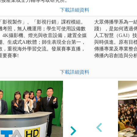
對接產業或全力輔導考取研究所。
下載詳細資料
「影視製作」、「影視行銷」課程模組。
大眾傳播學系為一
機考照，無人機運用；學生可使用設備數
踐），是如何透過
、4K攝影機、燈光與收音設備，建置全媒
人工智慧（GAI）
棚、生成式AI軟體；師生表現全台第一，
與時俱進。原有目
數，重視海外學習交流。發展賽事直播，
傳播專業及專業整合
要賽事!
傳播內容創造與分
下載詳細資料