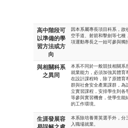
因本系屬專長項目科系，故
高中階段可
空手道、射箭和擊劍等七種
以準備的學
項運動專長之一始可參與獨
習方法或方
向
本系不同於一般競技相關系
與相關科系
就業能力，必須加強其體育
之異同
在設計課程時，除了原體育
群與社會安全產業課群，為
立實習課程，安排學生到各
等參與實習機會，使學生能
的工作環境。
本系除培養菁英選手外，分
生涯發展容
入職場就業。
易誤解之處