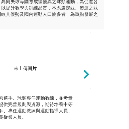
、高爾夫球等國際成績優異之球類運動，為促進各
，以提升教學與訓練品質，本系選定亞、奧運之競
國較具優勢及國內運動人口較多者，為重點發展之
未上傳圖片
合、應用及整合能力
3.具備各類運動
秀選手、球類專任運動教練，並考量
培育國家
提供完善規劃與資源，期待培養中等
以大學四
圖解:學長協助指
師、專任運動教練與運動指導人員、
專長課程
關從業人員。