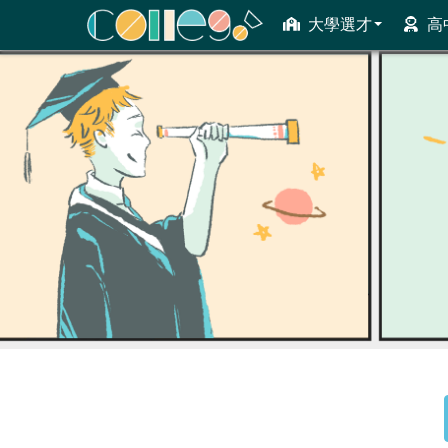
大學選才
高
ColleGo! 大學選才與高中育才輔助系統