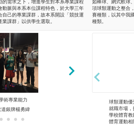
動的需求之下，增進學生對本系專業課程
如棒球、網式軟球
會動脈與本系本位課程特色，於大學三年
項球類運動之整合
合自己的專業課群，故本系開設「競技運
賽種類，以其中我
產業課群」以供學生選取。
種類。
動學術專業能力
2.具備運動相關綜
球類運動優
就職市場，
運柔道銀牌楊勇緯
學校體育教
體育運動相