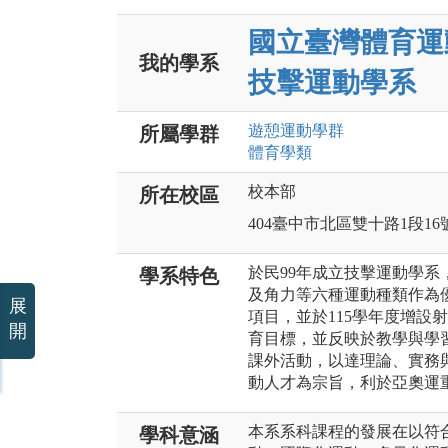
國立臺灣體育運
我的學系
技擊運動學系
遊憩運動
學群
所屬學群
體育
學類
校本部
所在校區
404臺中市北區雙十路1段16
於民99年成立技擊運動學
學系特色
及角力等六種運動種類作為優
展
項目，並於115學年度增設
開
育目標，並反映於教學與學
課外活動，以達理論、實務
動人才為宗旨，利於亞奧運
本系系科課程的發展在以符
學科意涵