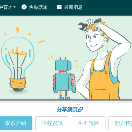
中育才
焦點話題
最新消息
分享網頁
學系介紹
課程資訊
生涯進路
能力特