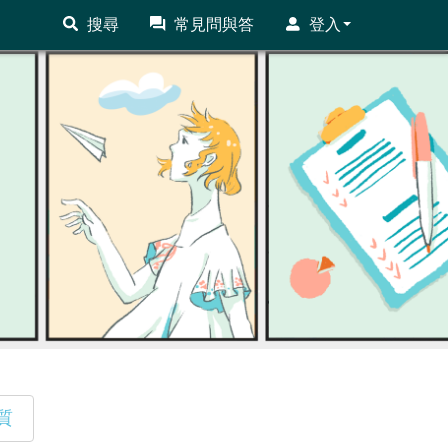
搜尋
常見問與答
登入
質