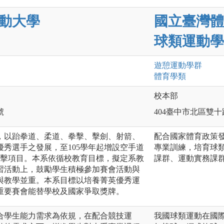
動大學
國立臺灣體
球類運動學
遊憩運動
學群
體育
學類
校本部
號
404臺中市北區雙十
系，以跆拳道、柔道、拳擊、擊劍、射箭、
配合國家體育政策
秀選手之發展，至105學年起增設空手道
專業訓練，培育球
射擊項目。本系依循校教育目標，擬定系教
課群、運動實務課
習活動上，鼓勵學生積極參加賽會活動與
與教學並重。本系目標以培養菁英優秀運
重要賽會能替學校及國家爭取獎牌。
合學生能力需求為依規，在配合競技運
我國球類運動在國