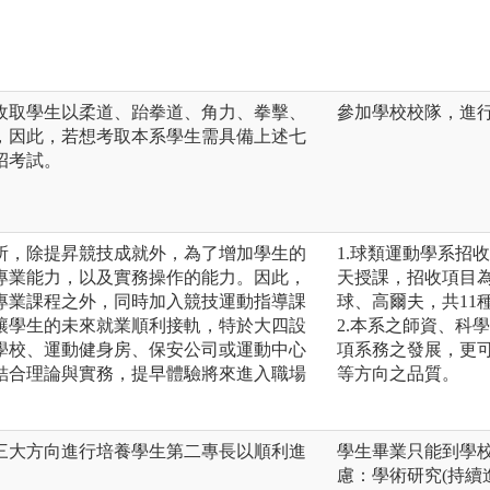
收取學生以柔道、跆拳道、角力、拳擊、
參加學校校隊，進
，因此，若想考取本系學生需具備上述七
招考試。
所，除提昇競技成就外，為了增加學生的
1.球類運動學系招
專業能力，以及實務操作的能力。因此，
天授課，招收項目
專業課程之外，同時加入競技運動指導課
球、高爾夫，共11
讓學生的未來就業順利接軌，特於大四設
2.本系之師資、科
學校、運動健身房、保安公司或運動中心
項系務之發展，更
結合理論與實務，提早體驗將來進入職場
等方向之品質。
三大方向進行培養學生第二專長以順利進
學生畢業只能到學
慮：學術研究(持續