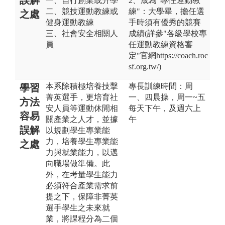
一、自行創業或升學
2、成為"專任運動教
二、競技運動教練或
練"：大學畢，擔任選
之處
健身運動教練
手時須有優秀的競賽
三、社會安全相關人
成績(詳參"各級學校專
員
任運動教練資格審
定"官網https://coach.roc
sf.org.tw/)
本系除積極培養技擊
專長訓練時間：周
學習
菁英選手，更培育社
一、四晨操，周一~五
方法
安人員等運動休閒相
每天下午，及週六上
容易
關產業之人才，並據
午
誤解
以規劃學生專業能
力，培養學生專業能
之處
力與就業能力，以邁
向職場做準備。此
外，在考量學生能力
必須符合產業需求前
提之下，保障非菁英
選手學生之未來就
業，將課程分為二個