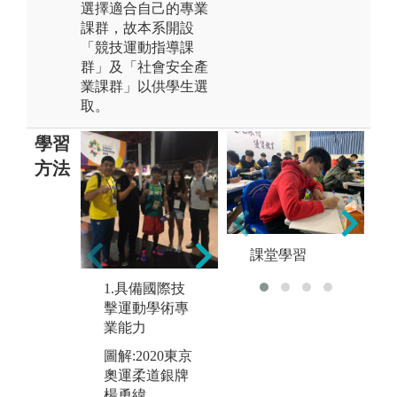
選擇適合自己的專業
課群，故本系開設
「競技運動指導課
群」及「社會安全產
業課群」以供學生選
取。
學習
方法
2.具備運動相
關綜合、應用
3
課堂學習
及整合能力
動
1.具備國際技
範
擊運動學術專
學
業能力
圖
圖解:2020東京
指
奧運柔道銀牌
楊勇緯