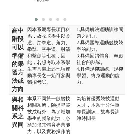
因本系屬專長項目科
1.具備解決運動訓練問
高中
系，故收取學生以柔
題之能力。
階段
道、跆拳道、角力、
2.具備國際運動競技競
可以
拳擊、空手道、射箭
爭的能力。
準備
和擊劍等七種，因
3.具備回饋體育、奉獻
此，若想考取本系學
社會的熱誠。
的學
生需具備上述七項運
4.具備規律訓練、規律
習方
動專長之一始可參與
學習、終身運動的能
法或
獨招考試。
力。
方向
本系不同於一般競技
為培養優秀競技運動
與相
相關系所，除提昇競
人才，本系十分注重
關科
技成就外，為了增加
專長訓練，故專長訓
系之
學生的就業能力，必
練時間長
異同
須加強其體育專業能
力，以及實務操作的