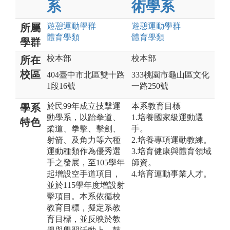
系
術學系
遊憩運動
學群
遊憩運動
學群
所屬
體育
學類
體育
學類
學群
校本部
校本部
所在
校區
404臺中市北區雙十路
333桃園市龜山區文化
1段16號
一路250號
於民99年成立技擊運
本系教育目標
學系
動學系，以跆拳道、
1.培養國家級運動選
特色
柔道、拳擊、擊劍、
手。
射箭、及角力等六種
2.培養專項運動教練。
運動種類作為優秀選
3.培育健康與體育領域
手之發展，至105學年
師資。
起增設空手道項目，
4.培育運動事業人才。
並於115學年度增設射
擊項目。本系依循校
教育目標，擬定系教
育目標，並反映於教