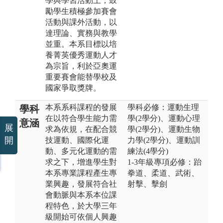
學與學習活動上，鼓
勵學生積極參加賽會
活動與課外活動，以
達理論、實務與教學
並重。本系目標以培
養菁英優秀運動人才
為宗旨，利於亞奧運
重要賽會能替學校及
國家爭取獎牌。
本系系科課程的發展
學科必修：運動生理
學科
在以符合學生能力需
學(2學分)、運動心理
意涵
展
求為依規，在配合競
學(2學分)、運動生物
開
技運動、國際化運
力學(2學分)、運動訓
動、多元化運動的需
練法(4學分)
求之下，增進學生對
1-3年級專項必修：跆
本系專業課程產生專
拳道、柔道、武術、
業興趣，發展符合社
射擊、擊劍
會動脈與本系本位課
程特色，於大學三年
級開始可依個人興趣