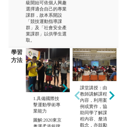
級開始可依個人興趣
選擇適合自己的專業
課群，故本系開設
「競技運動指導課
群」及「社會安全產
業課群」以供學生選
取。
學習
方法
2.具備運動相
關綜合、應用
3
課堂講授：由
及整合能力
動
教師講解課程
1.具備國際技
範
內容，利用案
擊運動學術專
學
例或實作，協
業能力
助同學了解課
圖
程內容、釐清
圖解:2020東京
指
觀念，亦鼓勵
奧運柔道銀牌