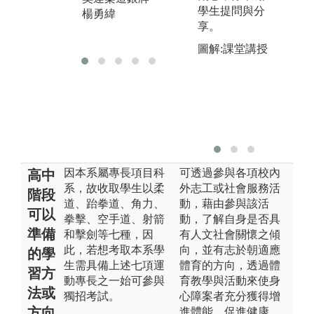
學生提問與分
楊勇緯
享。
圖解:課堂講授
因本系屬專長項目科
可透過參與各項校內
高中
系，故收取學生以柔
外志工或社會服務活
階段
道、跆拳道、角力、
動，藉由參與該活
可以
拳擊、空手道、射箭
動，了解自身是否具
準備
和擊劍等七種，因
有人文社會關懷之傾
此，若想考取本系學
向，並有志於朝適應
的學
生需具備上述七項運
體育的方向，透過體
習方
動專長之一始可參與
育教學與活動來使身
法或
獨招考試。
心障案者充分獲得增
方向
進體能、促進健康、