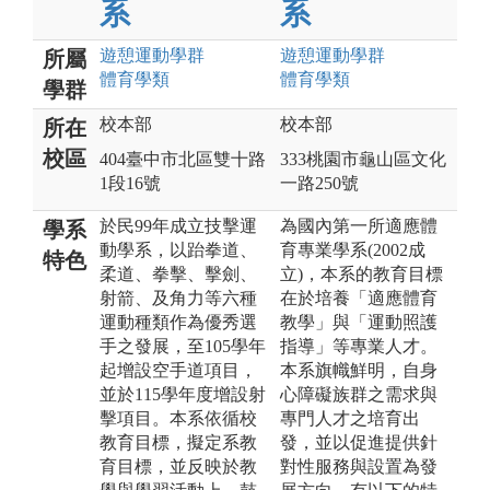
系
系
遊憩運動
學群
遊憩運動
學群
所屬
體育
學類
體育
學類
學群
校本部
校本部
所在
校區
404臺中市北區雙十路
333桃園市龜山區文化
1段16號
一路250號
於民99年成立技擊運
為國內第一所適應體
學系
動學系，以跆拳道、
育專業學系(2002成
特色
柔道、拳擊、擊劍、
立)，本系的教育目標
射箭、及角力等六種
在於培養「適應體育
運動種類作為優秀選
教學」與「運動照護
手之發展，至105學年
指導」等專業人才。
起增設空手道項目，
本系旗幟鮮明，自身
並於115學年度增設射
心障礙族群之需求與
擊項目。本系依循校
專門人才之培育出
教育目標，擬定系教
發，並以促進提供針
育目標，並反映於教
對性服務與設置為發