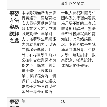
新出路的發展。
本系除積極培養技擊
一般人容易對體育相
學習
菁英選手，更培育社
關科系的學習內容認
方法
安人員等運動休閒相
為只要不斷的上各式
容易
關產業之人才，並據
體育術科課程，無法
誤解
以規劃學生專業能
學習到後續就業所需
力，培養學生專業能
知能，此為錯誤觀
之處
力與就業能力，以邁
念。本系的教學領域
向職場做準備。此
涵蓋特殊教育、生物
外，在考量學生能力
力學、運動訓練、教
必須符合產業需求前
案撰寫、輔具設計、
提之下，保障非菁英
休閒活動指導等。
選手學生之未來就
業，將課程分為二個
課群，提供無法選拔
為國手之學生得以學
習另一專長的機會。
無
無
學習