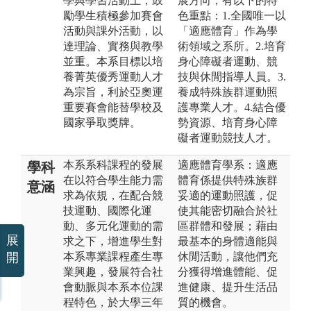
學與學習活動上，鼓
展方向，有以下的特
勵學生積極參加賽會
色重點：1.全國唯一以
活動與課外活動，以
「適應體育」作為學
達理論、實務與教學
術領域之系所。2.培育
並重。本系目標以培
身心障礙者運動、競
養菁英優秀運動人才
技與休閒指導人員。3.
為宗旨，利於亞奧運
養成特殊族群運動照
重要賽會能替學校及
護專業人才。4.結合優
國家爭取獎牌。
勢資源、培育身心障
礙者運動競技人才。
本系系科課程的發展
適應體育學系：適應
學科
在以符合學生能力需
體育係提供特殊族群
意涵
求為依規，在配合競
妥適的運動照護，促
技運動、國際化運
使其能密切融合於社
動、多元化運動的需
區群體和發展；藉由
展
求之下，增進學生對
最基本的身體適能與
本系專業課程產生專
休閒活動，讓他們充
開
業興趣，發展符合社
分獲得增進體能、促
會動脈與本系本位課
進健康、提升生活品
程特色，於大學三年
質的機會。