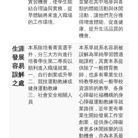
實習機會，使學生能
並樂在其中地參與各
結合理論與實務，提
類的體能活動與休閒
早體驗將來進入職場
活動，讓他們充分獲
的工作環境。
得增進體能、促進健
康、提升生活品質的
機會。
本系除培養菁英選手
本系單就系名容易被
生涯
外，分三大方向進行
誤解為單純學習體適
發展
培養學生第二專長以
能課程，其實本系提
容易
順利進入職場就業。
供除了一般體育教
誤解
一、自行創業或升學
師，也多有畢業生往
二、競技運動教練或
特教學校或一般學校
之處
健身運動教練
資源班的教學、各身
三、社會安全相關人
心障礙社福機構的身
員
心障礙運動教練等就
業路徑，近年更有畢
業生開始發展工作室
創業，提供身心障礙
者更多休閒娛樂的活
動機會，亦為本系最