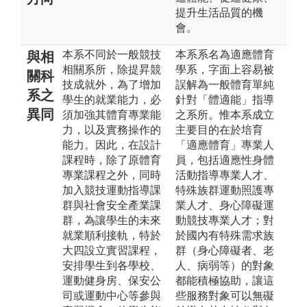
提升生活品質的機
會。
本系不同於一般競技
本系系名為適應體育
與相
相關系所，除提昇競
學系，字面上容易被
關科
技成就外，為了增加
誤解為一般體育單純
系之
學生的就業能力，必
針對「體適能」指導
異同
須加強其體育專業能
之系所。惟本系成立
力，以及實務操作的
主要目的在於培育
能力。因此，在設計
「適應體育」專業人
課程時，除了原體育
員，包括適應性身體
專業課程之外，同時
活動指導專業人才、
加入競技運動指導課
特殊族群運動照護專
群與社會安全產業課
業人才、身心障礙運
群，為讓學生的未來
動競技專業人才；對
就業順利接軌，特於
於國內有特殊需求族
大四設立實習課程，
群（身心障礙者、老
安排學生到各學校、
人、病弱等）的對象
運動健身房、保安公
都能積極協助，讓這
司或運動中心等參與
些服務對象可以無礙