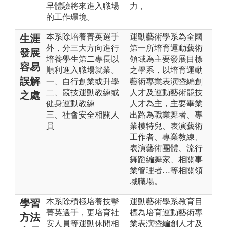
早體驗將來進入職場
力，
的工作環境。
本系除培養菁英選手
運動藝術學系為全國
生涯
外，分三大方向進行
第一所培育運動藝術
發展
培養學生第二專長以
領域為主要發展目標
容易
順利進入職場就業。
之學系，以培育運動
誤解
一、自行創業或升學
藝術專業表演暨編創
二、競技運動教練或
人才及運動藝術競技
之處
健身運動教練
人才為主，主要畢業
三、社會安全相關人
出路為職業舞者、專
員
業模特兒、表演藝術
工作者、專業教練、
表演藝術團體、流行
舞蹈編舞家、相關事
業管理者…等相關領
域職場。
本系除積極培養技擊
運動藝術學系教育目
學習
菁英選手，更培育社
標為培育運動藝術專
方法
安人員等運動休閒相
業表演暨編創人才及