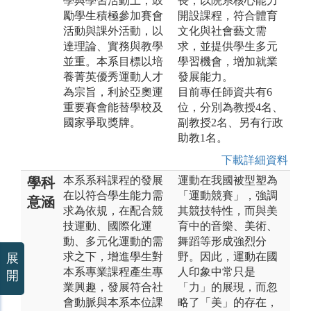
學與學習活動上，鼓
長，以院系核心能力
勵學生積極參加賽會
開設課程，符合體育
活動與課外活動，以
文化與社會藝文需
達理論、實務與教學
求，並提供學生多元
並重。本系目標以培
學習機會，增加就業
養菁英優秀運動人才
發展能力。
為宗旨，利於亞奧運
目前專任師資共有6
重要賽會能替學校及
位，分別為教授4名、
國家爭取獎牌。
副教授2名、另有行政
助教1名。
下載詳細資料
本系系科課程的發展
運動在我國被型塑為
學科
在以符合學生能力需
「運動競賽」，強調
意涵
求為依規，在配合競
其競技特性，而與美
技運動、國際化運
育中的音樂、美術、
動、多元化運動的需
舞蹈等形成強烈分
求之下，增進學生對
野。因此，運動在國
展
本系專業課程產生專
人印象中常只是
開
業興趣，發展符合社
「力」的展現，而忽
會動脈與本系本位課
略了「美」的存在，