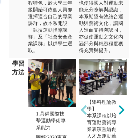
程特色，於大學三年
也使得國人對運動未
級開始可依個人興趣
能充分瞭解與認識，
選擇適合自己的專業
本系期望有效結合運
課群，故本系開設
動與藝術文化，讓國
「競技運動指導課
人進而支持與認同，
群」及「社會安全產
亦促使運動之文化內
業課群」以供學生選
涵部分與精緻程度獲
取。
得充實與提升。
學習
方法
2.具備運動相
關綜合、應用
3
【學科理論教
及整合能力
動
學】
1.具備國際技
範
本系課程以培
擊運動學術專
學
育運動藝術專
業能力
業表演暨編創
圖
人才及運動藝
圖解:2020東京