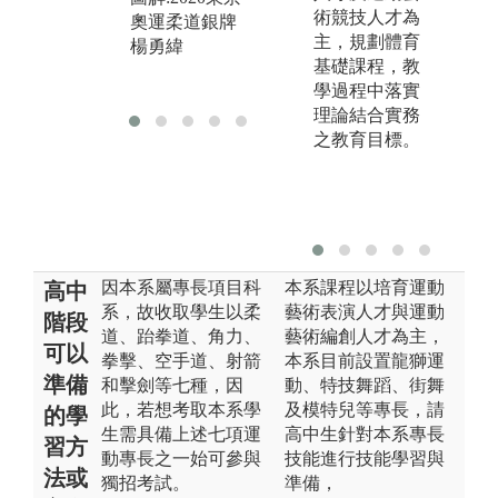
指
術競技人才為
奧運柔道銀牌
主，規劃體育
楊勇緯
基礎課程，教
學過程中落實
理論結合實務
之教育目標。
因本系屬專長項目科
本系課程以培育運動
高中
系，故收取學生以柔
藝術表演人才與運動
階段
道、跆拳道、角力、
藝術編創人才為主，
可以
拳擊、空手道、射箭
本系目前設置龍獅運
準備
和擊劍等七種，因
動、特技舞蹈、街舞
此，若想考取本系學
及模特兒等專長，請
的學
生需具備上述七項運
高中生針對本系專長
習方
動專長之一始可參與
技能進行技能學習與
法或
獨招考試。
準備，