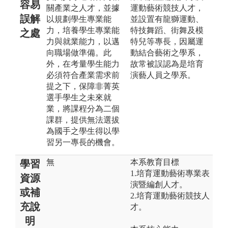
容易
關產業之人才，並據
運動藝術競技人才，
誤解
以規劃學生專業能
並設置有龍獅運動、
力，培養學生專業能
特技舞蹈、街舞及模
之處
力與就業能力，以邁
特兒等專長，因屬運
向職場做準備。此
動結合藝術之學系，
外，在考量學生能力
故常被誤認為是培育
必須符合產業需求前
演藝人員之學系。
提之下，保障非菁英
選手學生之未來就
業，將課程分為二個
課群，提供無法選拔
為國手之學生得以學
習另一專長的機會。
無
本系教育目標
學習
1.培育運動藝術專業表
資源
演暨編創人才。
或補
2.培育運動藝術競技人
充說
才。
明