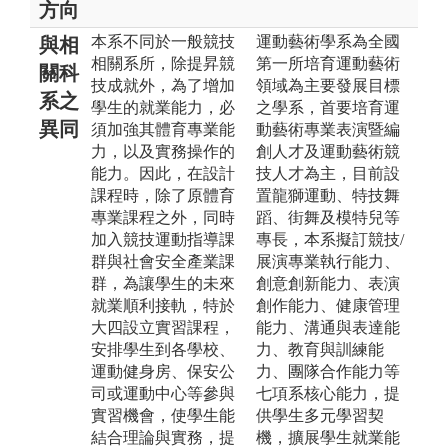
方向
本系不同於一般競技
運動藝術學系為全國
與相
相關系所，除提昇競
第一所培育運動藝術
關科
技成就外，為了增加
領域為主要發展目標
系之
學生的就業能力，必
之學系，首要培育運
異同
須加強其體育專業能
動藝術專業表演暨編
力，以及實務操作的
創人才及運動藝術競
能力。因此，在設計
技人才為主，目前設
課程時，除了原體育
置龍獅運動、特技舞
專業課程之外，同時
蹈、街舞及模特兒等
加入競技運動指導課
專長，本系擬訂競技/
群與社會安全產業課
展演專業執行能力、
群，為讓學生的未來
創意創新能力、表演
就業順利接軌，特於
創作能力、健康管理
大四設立實習課程，
能力、溝通與表達能
安排學生到各學校、
力、教育與訓練能
運動健身房、保安公
力、團隊合作能力等
司或運動中心等參與
七項系核心能力，提
實習機會，使學生能
供學生多元學習契
結合理論與實務，提
機，擴展學生就業能