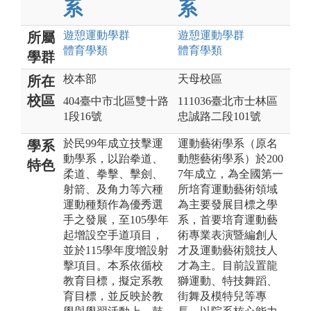
系
系
遊憩運動
學群
遊憩運動
學群
所屬
體育
學類
體育
學類
學群
校本部
天母校區
所在
校區
404臺中市北區雙十路
111036臺北市士林區
1段16號
忠誠路二段101號
於民99年成立技擊運
運動藝術學系（原名
學系
動學系，以跆拳道、
動態藝術學系）於200
特色
柔道、拳擊、擊劍、
7年成立，為全國第一
射箭、及角力等六種
所培育運動藝術領域
運動種類作為優秀選
為主要發展目標之學
手之發展，至105學年
系，首要培育運動藝
起增設空手道項目，
術專業表演暨編創人
並於115學年度增設射
才及運動藝術競技人
擊項目。本系依循校
才為主。目前設置龍
教育目標，擬定系教
獅運動、特技舞蹈、
育目標，並反映於教
街舞及模特兒等專