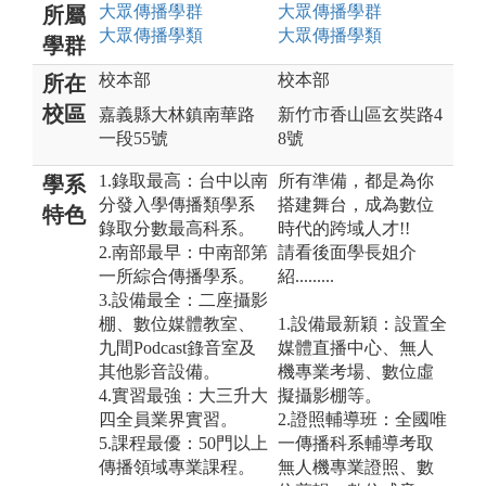
大眾傳播
學群
大眾傳播
學群
所屬
大眾傳播
學類
大眾傳播
學類
學群
校本部
校本部
所在
校區
嘉義縣大林鎮南華路
新竹市香山區玄奘路4
一段55號
8號
1.錄取最高：台中以南
所有準備，都是為你
學系
分發入學傳播類學系
搭建舞台，成為數位
特色
錄取分數最高科系。
時代的跨域人才!!
2.南部最早：中南部第
請看後面學長姐介
一所綜合傳播學系。
紹.........
3.設備最全：二座攝影
棚、數位媒體教室、
1.設備最新穎：設置全
九間Podcast錄音室及
媒體直播中心、無人
其他影音設備。
機專業考場、數位虛
4.實習最強：大三升大
擬攝影棚等。
四全員業界實習。
2.證照輔導班：全國唯
5.課程最優：50門以上
一傳播科系輔導考取
傳播領域專業課程。
無人機專業證照、數