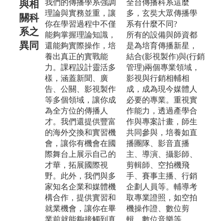
我們的傳播學系強調
全台傳播科系這麼
與相
理論與實務並重，讓
多，玄奘大眾傳播學
關科
你在學習過程中不僅
系有什麼不同?
系之
能夠掌握理論知識，
所有的設備與師資都
異同
還能夠實際操作，培
是為培育傳播新星，
養出真正的實戰能
結合(影視製作)與(行銷
力。課程設計靈活多
管理)兩個專業領域，
樣，涵蓋新聞、廣
影視與行銷相輔相
告、公關、影視製作
成，成為現今媒體人
等多個領域，讓你成
必要的專業。重視實
為全方位的傳播人
作能力，透過產學合
才。我們還提供豐富
作與專案計畫，師生
的海外交換和實習機
共同參與，培養如直
會，讓你有機會在國
播團隊、影音直播
際舞台上展示自己的
主、導演、攝影師、
才華，拓展國際視
剪輯師、空拍機飛
野。此外，我們與多
手、賽事主播、行銷
家知名企業和媒體機
企劃人員等。輔導考
構合作，提供實習和
取專業證照，如空拍
就業機會，讓你在畢
機操作證、數位剪
業前就能夠接觸到真
輯、數位音樂等。