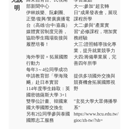
部新聞中心
大一:參加"超玄轉
明
伊林娛樂、阮劇團、
日"成果發表會，展現
正聲/復興/警廣廣播電
課程所學
台（高雄/台中/嘉義）
大二:參與"產業實
媒體實習制度完善，
習"必修課程，增加實
協助學生職場銜接與
務經驗
履歷培養！
大三:證照輔導強化專
業，提升就業競爭力
海外學習 × 拓展國際
大四:籌備畢業展，完
行動力
善四年所學
每年3～4位同學成功
申請教育部「學海飛
提供多項國外交換與
颺」赴日本實習
競賽機會拓展國際視
114年度學生錄取：英
野
國密德薩斯大學 3+1
雙學位計畫、韓國東
"玄奘大學大眾傳播學
國大學國際交換生
系"
另有2位同學參與泰國
https://www.hcu.edu.tw/
國際志工服務
gioc/zh-tw/?sh=