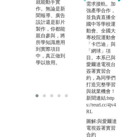
就能動手實
製
需求接軌。加
場體驗：所有
作。無論是新
演
強產學合作，
大三升大四的
聞報導、廣告
領
並負責直播全
學生都會進入
設計還是影片
面
國中等學校運
媒體傳播公司
製作，你都能
你
動會、全國大
實習，親身體
親自參與，將
感
專校院運動會
驗職場生活。
所學知識應用
找
「卡巴迪」與
這不僅讓你提
到實際項目
的
「網球」項
前適應職場環
中，真正做到
我
目。本系已與
境，還能積累
學以致用。
你
愛爾達電視台
寶貴的人脈和
照
簽署實習合
經驗，為未來
力
約，為同學們
力
的職業生涯打
打造完整學習
新
下堅實基礎。
與就業機會！
s
新聞連結:http
6
s://reurl.cc/4jv4
RL
圖解:與愛爾達
電視簽署實習
合約