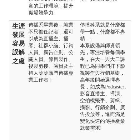
實的工作環境，提升
職場競爭力。
傳播系畢業後，就業
傳播科系就是什麼都
生涯
不只擔任記者，還可
學一點，什麼都不專
發展
以成為直播主、播
精.....
容易
客、社群小編、行銷
本系設備與師資領
誤解
人員、廣告企劃、公
先，專注培養每個學
關人員、節目製作、
生，在大一與大二課
之處
後製剪接、演員及主
程已為同學們打下影
持人等等熱門傳播專
視製作與行銷基礎，
業工作者！
高年級開始選擇專
長，如成為Podcaster、
影音直播主、導演、
空拍機飛手、剪輯、
攝影、行銷企劃、廣
告投放等，進而滿足
變化快速的傳播產業
就業需求!