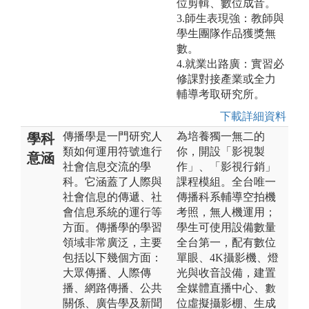
位剪輯、數位成音。
3.師生表現強：教師與
學生團隊作品獲獎無
數。
4.就業出路廣：實習必
修課對接產業或全力
輔導考取研究所。
下載詳細資料
傳播學是一門研究人
為培養獨一無二的
學科
類如何運用符號進行
你，開設「影視製
意涵
社會信息交流的學
作」、「影視行銷」
科。它涵蓋了人際與
課程模組。全台唯一
社會信息的傳遞、社
傳播科系輔導空拍機
會信息系統的運行等
考照，無人機運用；
方面。傳播學的學習
學生可使用設備數量
領域非常廣泛，主要
全台第一，配有數位
包括以下幾個方面：
單眼、4K攝影機、燈
大眾傳播、人際傳
光與收音設備，建置
播、網路傳播、公共
全媒體直播中心、數
關係、廣告學及新聞
位虛擬攝影棚、生成