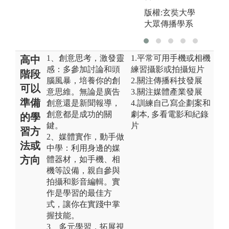
版權:玄奘大學
大眾傳播學系
1、創意思考，激發靈
1.平常可用手機或相機
高中
感：多參加討論和頭
練習攝影或拍攝短片
階段
腦風暴，培養你的創
2.關注傳播科技發展
可以
意思維。無論是廣告
3.關注媒體產業發展
準備
創意還是新聞報導，
4.訓練自己寫企劃案和
創意都是成功的關
劇本, 多看電影和紀錄
的學
鍵。
片
習方
2、媒體實作，動手做
法或
中學：利用身邊的媒
方向
體器材，如手機、相
機等設備，親自參與
拍攝和影音編輯。實
作是學習的最佳方
式，讓你在實踐中掌
握技能。
3、多元學習，拓展視