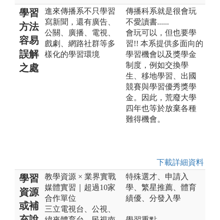
進來傳播系不只學習
傳播科系就是很會玩
學習
寫新聞，還有廣告、
不愛讀書......
方法
公關、廣播、電視、
會玩可以，但也要學
容易
戲劇、網路社群等多
習!! 本系提供多面向的
誤解
樣化的學習環境
學習機會以及獎學金
制度，例如交換學
之處
生、移地學習、出國
競賽與學習優秀獎學
金。因此，荒廢大學
四年也等於放棄各種
難得機會。
下載詳細資料
教學資源 × 業界實戰
特殊選才、申請入
學習
媒體實習｜超過10家
學、繁星推薦、體育
資源
合作單位
績優、分發入學
或補
三立電視台、公視、
充說
緯來體育台、民視南
學習重點