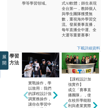
學等學習領域。
式AI軟體；師生表現
全台第一，教師個人
與學生團隊獲獎無
數，重視海外學習交
流。發展賽事直播，
每年直播全中運、全
大運等重要賽事!
下載詳細資料
學習
展
方法
開
【課程設計加
實戰操作，學
多
強實作】
以致用：我們
面
成立「賽事直
的課程設計強
的
播團隊」，使
調實務操作，
告
在校所學能順
讓你在學習中
聞
利與產業實際
全員實習，職