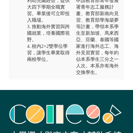
利幼兒園經營，提供
申請教育部青年發展
大四下學期全職實
署青年志工服務計
習。畢業後可立即投
畫、教育部新南向見
入職場。
習、教育部學海築夢
3. 推動海外實習與跨
等計畫，帶領本系學
國就業，培養國際視
生至新加坡、馬來西
野。
亞、芬蘭、泰國等國
4. 校內2+2雙學位學
家進行海外志工、海
習，讓學生畢業取得
外見習實習，每年約
兩校學位。
佔本系學生三分之一
人次。本系亦有海外
交換學生。