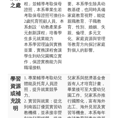
程」並輔導考取保母
要。本系學生除具幼
之處
證照，本系畢業生若
教基礎，也同時具備
考取保母證照可擔任0-
家庭教育視野，能從
2歲托育照顧人員。本
親職教育、子職教
系創設「幼教產業多
育、性別、婚姻、失
元創新課程」培養學
親、倫理、多元文
生多元就業能力
化、家庭資源與管理
本系學習理論與實務
等教育方向探討家庭
並重，實務課程會讓
對個人的影響。
學生到幼兒園獨立實
作，保證實務能力與
職場接軌
1. 專業輔導考取幼兒
兒家系與慈濟基金會
學習
體能及托育人員證
簽有人才培育計畫，
資源
照，提升就業競爭
畢業後可至大愛幼兒
或補
力。
園工作。兒家系亦推
充說
2. 實習與就業：從北
行國際化，富有海外
到南簽訂優質實習幼
志工、海外見習及實
明
教機構，並承接非營
習等機會。本系每年