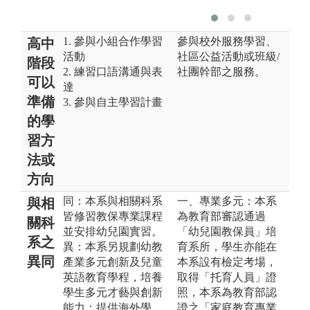
1. 參與小組合作學習
參與校外服務學習、
高中
活動
社區公益活動或班級/
階段
2. 練習口語溝通與表
社團幹部之服務。
可以
達
準備
3. 參與自主學習計畫
的學
習方
法或
方向
同：本系與相關科系
一、專業多元：本系
與相
皆修習教保專業課程
為教育部審認通過
關科
並安排幼兒園實習。
「幼兒園教保員」培
系之
異：本系另規劃幼教
育系所，學生亦能在
異同
產業多元創新及兒童
本系設有檢定考場，
英語教育學程，培養
取得「托育人員」證
學生多元才藝與創新
照，本系為教育部認
能力；提供海外學
證之「家庭教育專業