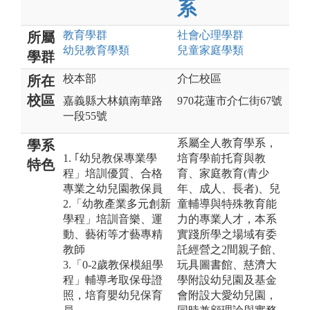
系
教育
學群
社會心理
學群
所屬
幼兒教育
學類
兒童家庭
學類
學群
校本部
介仁校區
所在
校區
嘉義縣大林鎮南華路
970花蓮市介仁街67號
一段55號
系屬全人教育學系，
學系
1. ｢幼兒教保專業學
培育學前托育與教
特色
程」培訓優質、合格
育、家庭教育(青少
專業之幼兒園教保員
年、成人、長者)、兒
2.「幼教產業多元創新
童輔導與特殊教育能
學程」培訓音樂、運
力的專業人才，本系
動、藝術等才藝專精
實踐所學之場域有委
教師
託經營之2間親子館、
3.「0-2歲教保模組學
玩具圖書館、慈濟大
程」輔導考取保母證
學附設幼兒園及基金
照，培育嬰幼兒保育
會附設大愛幼兒園，