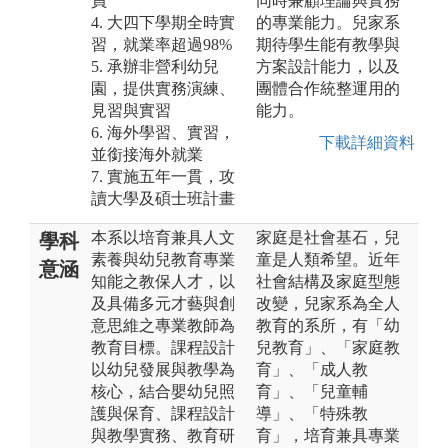
員
同時兼顧理論與實務
4. 大四下學期全時實
的專業能力。兒家系
習，就業率超過98%
期待學生能有教學與
5. 承辦非營利幼兒
方案設計能力，以及
園，提供實務演練、
團體合作統整運用的
見習與實習
能力。
6. 海外學習、實習，
下載詳細資料
並銜接海外就業
7. 實施五年一貫，攻
讀大學及碩士班計畫
本系以培育兼具人文
家庭是社會基石，兒
學科
素養與幼兒教育專業
童是人類希望。近年
意涵
知能之教保人才，以
社會結構及家庭型態
及具備多元才藝與創
改變，兒家系為全人
意思維之專業教師為
教育的系所，有「幼
教育目標。課程設計
兒教育」、「家庭教
以幼兒發展與教學為
育」、「成人教
核心，結合嬰幼兒照
育」、「兒童輔
護與保育、課程設計
導」、「特殊教
與教學實務、教育研
育」，培育兼具專業