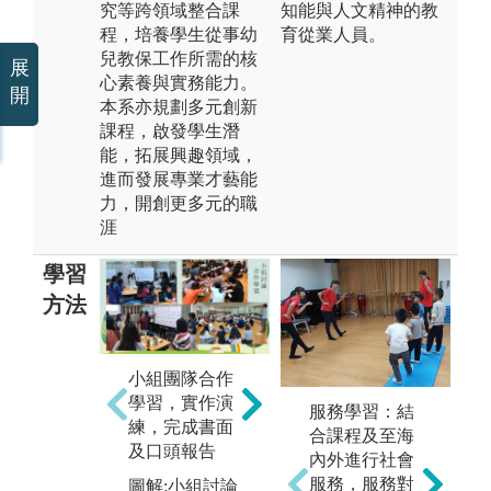
究等跨領域整合課
知能與人文精神的教
程，培養學生從事幼
育從業人員。
兒教保工作所需的核
展
心素養與實務能力。
開
本系亦規劃多元創新
課程，啟發學生潛
能，拓展興趣領域，
進而發展專業才藝能
力，開創更多元的職
涯
學習
方法
小組團隊合作
嬰幼兒行為觀
學習，實作演
察及嬰幼兒照
服務學習：結
練，完成書面
護與教保工作
合課程及至海
及口頭報告
實務操作學習
內外進行社會
服務，服務對
圖解:小組討論
圖解:到幼兒園