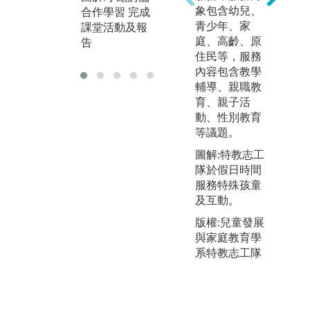
象包含幼兒、
合作學習 完成
試教帶動小朋
幼
青少年、家
課堂活動及報
友活動
導
庭、高齡、原
告
的
住民等，服務
內容包含教學
輔導、親職教
育、親子活
動、性別教育
等議題。
圖解:特教志工
隊於假日時間
服務特殊孩童
圖
及互動。
版權:兒童發展
與家庭教育學
系特教志工隊