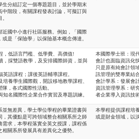
學生分組訂定一個專題題目，並於學期末
高中階段，有關課程發表討論，可擬訂與
目。
鄰近國中小進行社區服務。例如，「國際
，或是「保險學」以保險基本概念傳達。
學程，低語言門檻、低學費、高價值!
本國際學士班：現
就讀，採雙語教學，及安排國際師資，並與
會計也面臨資訊化
只是原有純會計領
托福英語課程；課後英語輔導課程。
訊管理的雙專業結
力及培養學生國際觀，開設移地教學課程、
會計學系：發展會
營隊，各式國際性活動。
資訊管理學系：研
，與知名國際性企業合作實習及專題訓練。
者企業導入資訊技
系並無差異，學士學位學程的畢業證書與
本學程提供課程培
同，其優點是可跨領域整合相關系所之師
或是財金領域，以
務需求，本學程落實全英文授課，課程係
之相關系所發展具有差異化之優勢。