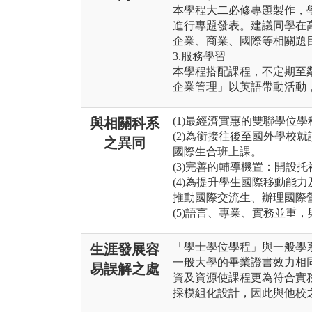
本學程大二必修專題製作，
進行專題發表。建議同學在
企業、商業、國際等相關題
3.服務學習
本學程搭配課程，不定期至
企業管理」以英語帶動活動
(1)最經濟實惠的雙聯學位
與相關科系
(2)為銜接往後至國外學校
之異同
國際生合班上課。
(3)完善的輔導機置：開設
(4)為提升學生國際移動能
推動國際交流生、辦理國際
(5)語言、專業、實務並重
「學士學位學程」與一般學
生涯發展容
一般大學的畢業證書效力相
易誤解之處
資及資源使課程更為符合實
採模組化設計，因此與他校