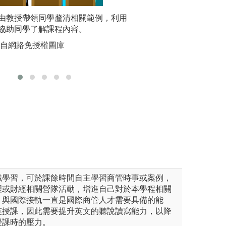
由教授帶領同學釐清相關範例，利用
專題簡報
團隊學習
學習的設計，使學生體認個人
協助同學了解課程內容。
說明：同學分組選
組合作機
自然的關係，達成培養學生團
指導與討論，選定
來自網路免授權圖庫
版權:圖片
勞、守時等美德，並增進環保
專題論文，藉
動等，每學期課程結合服務學
以整合所學的學理
有獨立思考及展現
溝通協調及
「臺南第二高級中學」
團隊合作的能力。
理學院國際企業學士學位學程
題、相關文獻探討
圖解:「專題發表
版權:南華大學管
識學習，可於課餘時間自主學習商管時事或案例，
理或財經相關營隊活動，增進自己對於本學程相關
，與國際接軌一直是國際商管人才需要具備的能
英授課，因此需要提升英文的聽說讀寫能力，以降
授課時的壓力。