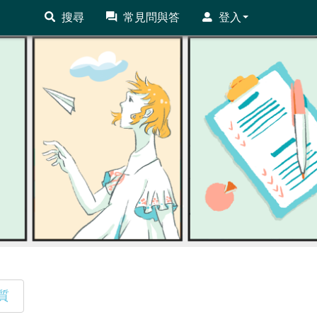
搜尋
常見問與答
登入
質