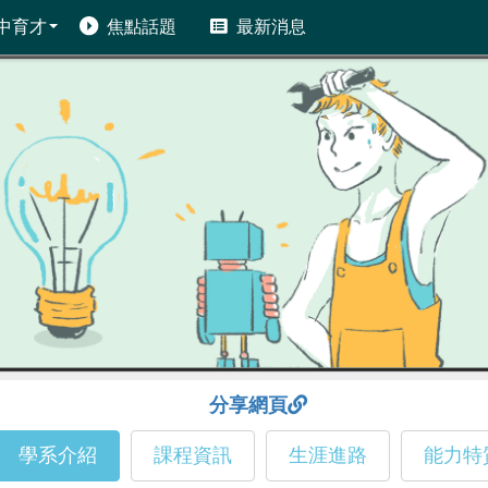
中育才
焦點話題
最新消息
分享網頁
學系介紹
課程資訊
生涯進路
能力特