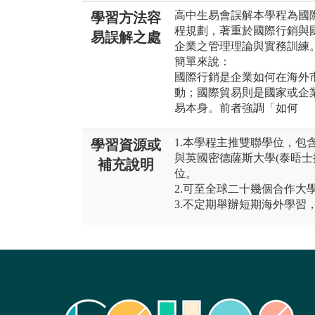
高中生易會誤解本學程為國
學習方法容
程規劃，著重於國際行銷與
易誤解之處
企業之管理理論與實務訓練
簡單來說：
國際行銷是企業如何在海外
動；國際貿易則是國家或企
易本身。前者強調「如何
1.本學程主推雙聯學位，包含
學習資源或
與英國密德薩斯大學(泰晤士
補充說明
位。
2.可至全球二十幾個合作大
3.不定期舉辦短期海外學習