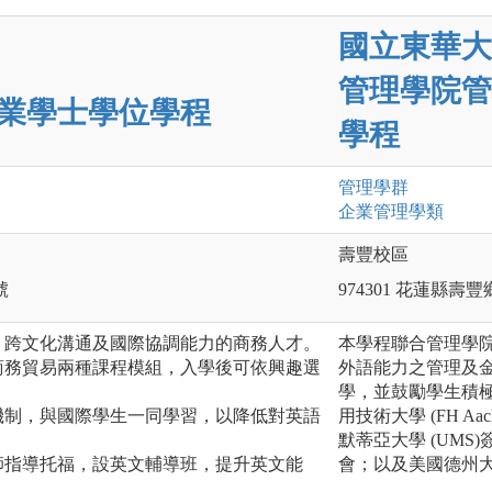
國立東華大
管理學院管
業學士學位學程
學程
管理
學群
企業管理
學類
壽豐校區
號
974301 花蓮縣
、跨文化溝通及國際協調能力的商務人才。
本學程聯合管理學
商務貿易兩種課程模組，入學後可依興趣選
外語能力之管理及
學，並鼓勵學生積
機制，與國際學生一同學習，以降低對英語
用技術大學 (FH Aach
默蒂亞大學 (UM
師指導托福，設英文輔導班，提升英文能
會；以及美國德州大