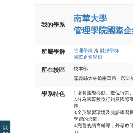
南華大學
我的學系
管理學院國際企
管理
學群
跨
財經
學群
所屬學群
國際企業
學類
校本部
所在校區
嘉義縣大林鎮南華路一段55
1.培養國際移動、數位行銷
學系特色
2.分為國際數位行銷及國際
擇。
3.全英學習環境及雙語學習
學習的恐懼。
4.完善的語言輔導，外籍教
展
力。