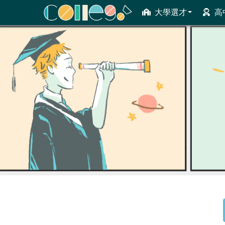
大學選才
高
ColleGo! 大學選才與高中育才輔助系統