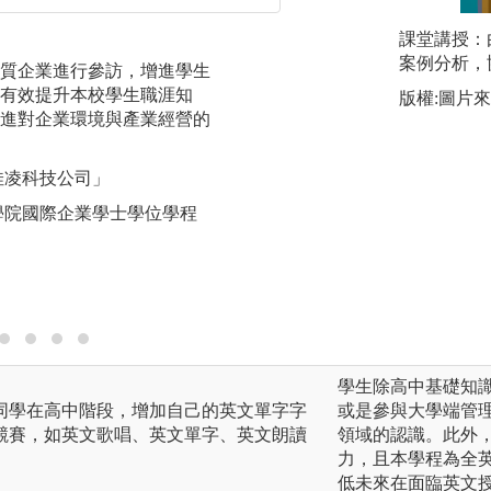
服務學習
課堂講授：
說明：為增加多元
案例分析，
質企業進行參訪，增進學生
與群體、社會及大
有效提升本校學生職涯知
版權:圖片
隊精神、合作、勤
進對企業環境與產業經營的
意識、熱心公益活
習。
佳凌科技公司」
圖解:服務學習至
學院國際企業學士學位學程
版權:南華大學管
學生除高中基礎知
同學在高中階段，增加自己的英文單字字
或是參與大學端管
競賽，如英文歌唱、英文單字、英文朗讀
領域的認識。此外
力，且本學程為全
低未來在面臨英文