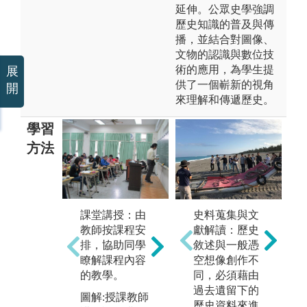
延伸。公眾史學強調
歷史知識的普及與傳
播，並結合對圖像、
文物的認識與數位技
術的應用，為學生提
展
供了一個嶄新的視角
開
來理解和傳遞歷史。
學習
方法
解讀與分析：
團
透過課堂作業
與
課堂講授：由
史料蒐集與文
實作，從練習
與
教師按課程安
獻解讀：歷史
中學習史料解
論
排，協助同學
敘述與一般憑
讀與分析能
合
瞭解課程內容
空想像創作不
力。
究
的教學。
同，必須藉由
運
過去遺留下的
圖解:「中國地
圖解:授課教師
特
歷史資料來進
方志與地域社