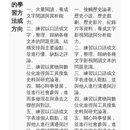
的學
一、大量閱讀，養成
一、接觸歷史論著、
習方
文字閱讀與賞析能
歷史小說、歷史戲
法或
力。
劇、歷史影片、紀錄
方向
二、練習以口語或文
片等資料，養成文字
字，整理、歸納各種
影視閱讀與分析能
文本的問題意識、結
力。
構安排與主要論點，
二、練習以口語或文
並進行優、缺點之評
字，整理、歸納各種
論。
文字影視閱讀文本的
三、練習以實物與數
問題意識。
位化途徑與工具搜集
三、練習以口語或文
史料與研究論著。
字表達個人觀點，並
四、關心時事發展，
與他人進行溝通與討
並進行社會參與，進
論。
而多做現在與過去之
四、練習以實物與數
聯想與對話。
位化途徑與工具搜集
五、練習以口語或文
史料與研究論著。
字表達個人觀點，並
五、關心時事發展，
與他人進行溝通與討
並進行社會參與，進