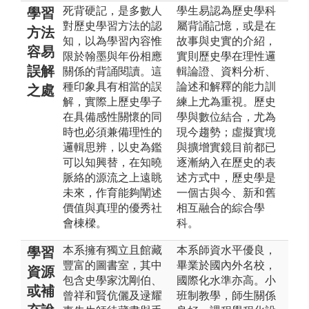
死背硬記，是多數人
學生易認為歷史學科
學習
對歷史學習方法的認
屬背誦記憶，或是在
方法
知，以為學習內容惟
故事與史實的介紹，
容易
限於翰墨與年份相應
實則歷史學在理性邏
誤解
關係的背誦閱讀。這
輯論證、資料分析、
種印象具有相當的誤
論述和解釋的能力訓
之處
解，實際上歷史學子
練上尤為重視。歷史
在具備感性關懷的同
學與數位結合，尤為
時也必須兼備理性的
現今趨勢；虛擬實境
邏輯思辨，以史為鑑
與擴增實鏡目前都已
可以知興替，在知曉
逐漸納入在歷史的表
脈絡的源流之上遠眺
述方式中，歷史學是
未來，作育能夠闡述
一個古與今、新和舊
價值與真理的優秀社
相互融合的綜合學
會棟樑。
科。
本系擁有獨立且館藏
本系師資水平優良，
學習
豐富的圖書室，其中
畢業於國內外名校，
資源
包含史學家沈剛伯、
國際化水準亦高。小
或補
曾祥和賢伉儷及逯耀
班制教學，師生關係