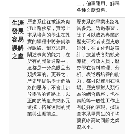
上，偏重運用、解釋
各種文獻資料。
歷史系往往被認為職
歷史系的畢業出路相
生涯
涯出路狹窄，實際上
當多元。透過學習，
發展
本系培育的學生在扎
除了可以成為專業的
容易
實的學程中將兼備掌
歷史研究者或歷史教
誤解
握脈絡、獨立思辨、
師外，在文化創意設
闡述事實的能力，在
計，旅遊或各類觀光
之處
所有的就業通路中，
導覽、行政人員，歷
這都是十分亮眼且出
史學在資料整理、分
類拔萃的。更甚之，
析、表述所培養的能
歷史學提供學子們活
力，都可以運用在職
絡的思考，不會止步
場。歷史學對人類行
於學習的道路上，以
為的總合觀察，也在
正向的態度廣納多元
壽險等一般性工作上
選擇，拓展遼闊的就
有較好的表現。據調
業與生涯前途。
查本系畢業生的平均
薪資略高於同齡之師
資水平。