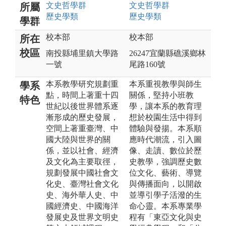
文史哲
學群
文史哲
學群
所屬
歷史
學類
歷史
學類
學群
校本部
校本部
所在
校區
南投縣埔里鎮大學路
26247宜蘭縣礁溪鄉林
一號
尾路160號
本系教學研究規劃重
本系重視教學與師生
學系
點，時間上著重十四
關係，堅持小班教
特色
世紀以後世界體系逐
學，讓本系的教育理
漸形成的歷史發展，
想於校園生活中得到
空間上著重臺灣、中
體驗與發揚。本系順
國大陸與世界的關
應時代潮流，引入圖
係，並以社會、經濟
像、走讀、數位於歷
及文化為主要取徑，
史教學，強調歷史數
規劃發展中國社會文
位文化、藝術、導覽
化史、臺灣社會文化
與傳播面向，以開啟
史、海外華人史、中
並導引學子活潑的生
國經濟史、中國海洋
命心靈。本系專業學
發展史及世界文明史
程有「東亞文化與史