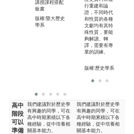
講授課程搭配
究
行重建和論
會研究」課程
板書
證，不同時代
成果作品
圖
版權:暨大歷史
和性質的各種
(
版權:暨大歷史
學系
文獻均有其特
作
學系
殊性質，要能
版
夠解讀、轉
慶
譯，需要有專
業的訓練。
版權:歷史學系
我們建議對於歷史學
我們建議對於歷史學
高中
有興趣的同學，可在
有興趣的同學，可在
階段
高中時期累積以下各
高中時期累積以下各
可以
種經驗，從中培養相
種經驗，從中培養相
準備
關基本能力。
關基本能力。