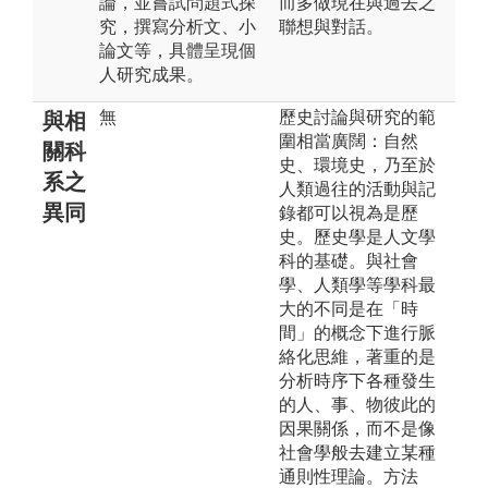
論，並嘗試問題式探
而多做現在與過去之
究，撰寫分析文、小
聯想與對話。
論文等，具體呈現個
人研究成果。
無
歷史討論與研究的範
與相
圍相當廣闊：自然
關科
史、環境史，乃至於
系之
人類過往的活動與記
異同
錄都可以視為是歷
史。歷史學是人文學
科的基礎。與社會
學、人類學等學科最
大的不同是在「時
間」的概念下進行脈
絡化思維，著重的是
分析時序下各種發生
的人、事、物彼此的
因果關係，而不是像
社會學般去建立某種
通則性理論。方法