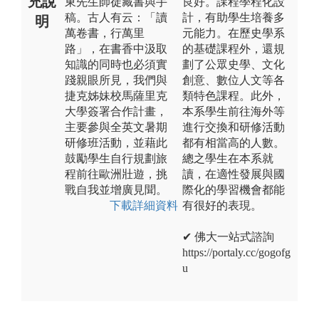
充說
東先生師徒藏書與手
良好。課程學程化設
稿。古人有云：「讀
計，有助學生培養多
明
萬卷書，行萬里
元能力。在歷史學系
路」，在書香中汲取
的基礎課程外，還規
知識的同時也必須實
劃了公眾史學、文化
踐親眼所見，我們與
創意、數位人文等各
捷克姊妹校馬薩里克
類特色課程。此外，
大學簽署合作計畫，
本系學生前往海外等
主要參與全英文暑期
進行交換和研修活動
研修班活動，並藉此
都有相當高的人數。
鼓勵學生自行規劃旅
總之學生在本系就
程前往歐洲壯遊，挑
讀，在適性發展與國
戰自我並增廣見聞。
際化的學習機會都能
下載詳細資料
有很好的表現。
✔ 佛大一站式諮詢
https://portaly.cc/gogofg
u