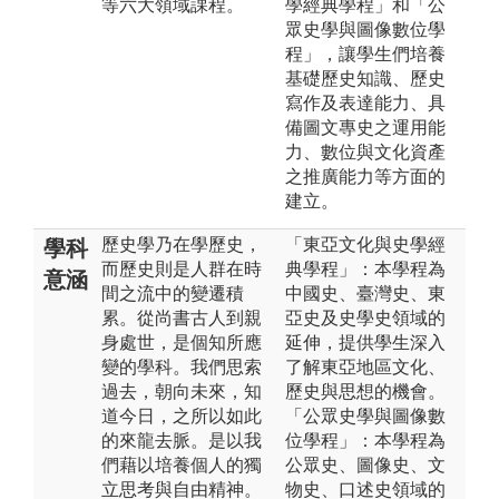
等六大領域課程。
學經典學程」和「公
眾史學與圖像數位學
程」，讓學生們培養
基礎歷史知識、歷史
寫作及表達能力、具
備圖文專史之運用能
力、數位與文化資產
之推廣能力等方面的
建立。
歷史學乃在學歷史，
「東亞文化與史學經
學科
而歷史則是人群在時
典學程」：本學程為
意涵
間之流中的變遷積
中國史、臺灣史、東
累。從尚書古人到親
亞史及史學史領域的
身處世，是個知所應
延伸，提供學生深入
變的學科。我們思索
了解東亞地區文化、
過去，朝向未來，知
歷史與思想的機會。
道今日，之所以如此
「公眾史學與圖像數
的來龍去脈。是以我
位學程」：本學程為
們藉以培養個人的獨
公眾史、圖像史、文
立思考與自由精神。
物史、口述史領域的