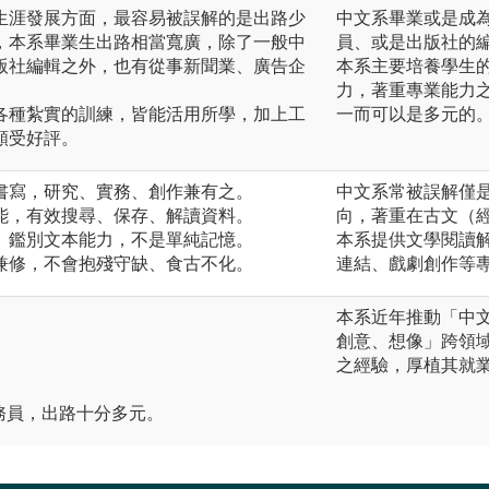
涯發展方面，最容易被誤解的是出路少
中文系畢業或是成
，本系畢業生出路相當寬廣，除了一般中
員、或是出版社的
版社編輯之外，也有從事新聞業、廣告企
本系主要培養學生
力，著重專業能力
種紮實的訓練，皆能活用所學，加上工
一而可以是多元的
頗受好評。
書寫，研究、實務、創作兼有之。
中文系常被誤解僅
能，有效搜尋、保存、解讀資料。
向，著重在古文（
、鑑別文本能力，不是單純記憶。
本系提供文學閱讀
兼修，不會抱殘守缺、食古不化。
連結、戲劇創作等
本系近年推動「中
創意、想像」跨領
之經驗，厚植其就
務員，出路十分多元。