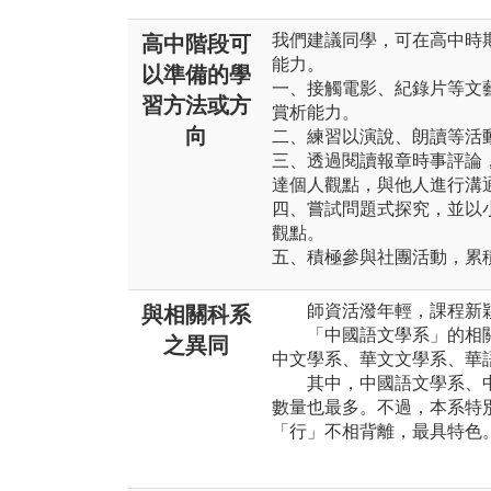
我們建議同學，可在高中時
高中階段可
能力。
以準備的學
一、接觸電影、紀錄片等文
習方法或方
賞析能力。
向
二、練習以演說、朗讀等活
三、透過閱讀報章時事評論
達個人觀點，與他人進行溝
四、嘗試問題式探究，並以
觀點。
五、積極參與社團活動，累
師資活潑年輕，課程新穎
與相關科系
「中國語文學系」的相關
之異同
中文學系、華文文學系、華
其中，中國語文學系、中
數量也最多。不過，本系特
「行」不相背離，最具特色