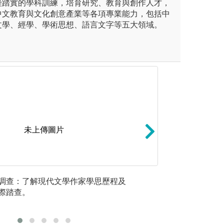
謹踏實的學科訓練，培育研究、教育與創作人才，
中文教育與文化創意產業等各項專業能力，包括中
文學、經學、學術思想、語言文字等五大領域。
未上傳圖片
多為一、多向整合，學用皆宜。
C.合作學習：以
調查：了解現代文學作家學思歷程及
歷史文獻
際踏查。
情境式引
感受力。