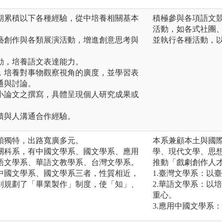
期累積以下各種經驗，從中培養相關基本
積極參與各項語文
活動，如各式社團
藝創作與各類展演活動，增進創意思考與
並執行各種活動，
動，培養語文表達能力。
，培養對事物觀察視角的廣度，並學習表
通與討論。
小論文之撰寫，具體呈現個人研究成果或
積與人溝通合作經驗。
獨特，出路寬廣多元。
本系兼顧本土與國
科系，有中國文學系、國文學系、應用
學、現代文學、思
語文學系、華語文教學系、台灣文學系。
推動「戲劇創作人
國文學系、國文學系三者，性質相近，
1.臺灣文學系：以
別規劃了「畢業製作」制度，使「知」、
2.華語文學系：以
。
重心。
3.應用中國文學系