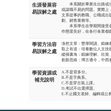
本系關於畢業生出路或生
生涯發展容
或謀職不易的問題。實際上
易誤解之處
文系從事的教職、公職或出
劃、銷售業務等。
本系學生在學期間接受各
作態度良好，在各行各業都
渙然文章：豐厚閱讀、鍛鍊
學習方法容
取之有道：培養數位人文技
易誤解之處
縱橫書海：鍛鍊理解、欣賞
創新思維：博古通今，中西
A.不是背多分。
學習資源或
B.不是字典系。
補充說明
C.不是穿古裝上課。
D.考試不出選擇題。
E.不止國文老師、編輯或公