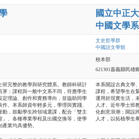
學
國立中正大
中國文學系
文史哲
學群
中國語文
學類
校本部
621301嘉義縣民雄
班完整的教學與研究體系。教師科研計
本系開設古典文學
前茅；課程與一般中文系不同，符應學生
課程，希望學生在
設定理論、創作和實務導向，並協助同學
運用於現實生活，
表作。本系師資年輕多元，學理與實踐、
人才。近年學士班
脈動，鼓勵學生跨領域選課，配合「雙主
化創意浪潮；開設跨
程」、各種專業學程及出國交換等，使學
人才，以拓植學生
創產業均具優勢。