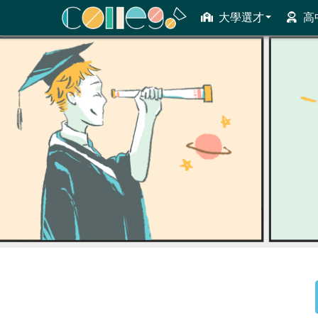
大學選才
高
ColleGo! 大學選才與高中育才輔助系統