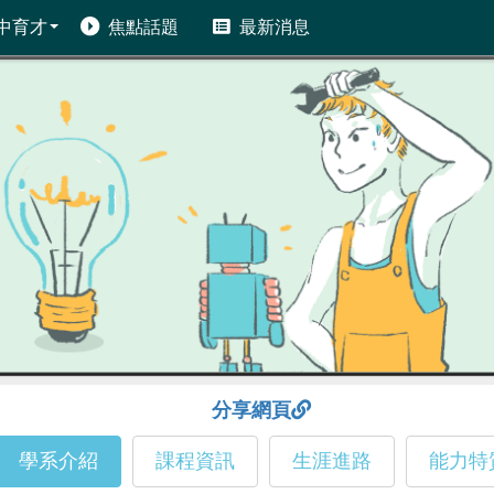
中育才
焦點話題
最新消息
分享網頁
學系介紹
課程資訊
生涯進路
能力特