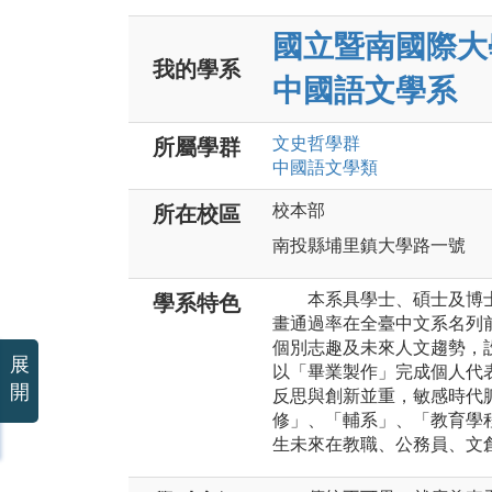
國立暨南國際大
我的學系
中國語文學系
文史哲
學群
所屬學群
中國語文
學類
校本部
所在校區
南投縣埔里鎮大學路一號
本系具學士、碩士及博士
學系特色
畫通過率在全臺中文系名列
個別志趣及未來人文趨勢，
展
以「畢業製作」完成個人代
開
反思與創新並重，敏感時代
修」、「輔系」、「教育學
生未來在教職、公務員、文