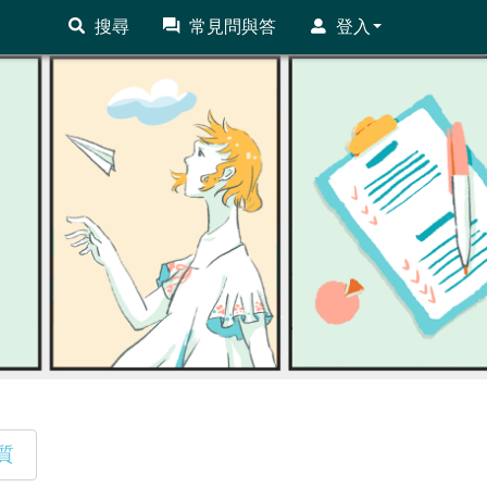
搜尋
常見問與答
登入
質