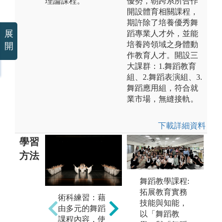
理論課程。
優勢，朝跨系所合作
開設體育相關課程，
期許除了培養優秀舞
展
蹈專業人才外，並能
培養跨領域之身體動
開
作教育人才。開設三
大課群：1.舞蹈教育
組、2.舞蹈表演組、3.
舞蹈應用組，符合就
業市場，無縫接軌。
下載詳細資料
學習
方法
舞蹈教學課程:
拓展教育實務
術科練習：藉
課堂講授：教
創
技能與知能，
由多元的舞蹈
師講述舞蹈歷
習
以「舞蹈教
課程內容，使
史脈絡及相關
編