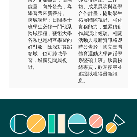
能量，向外發光，為
坊、成果展演與產學
學習帶來新養分。
合作計畫，協助學生
跨域課程：日間學士
拓展國際視野、強化
班學生必修一門他系
實務能力，並累積創
跨域課程，藝術大學
作與演出經驗。相關
各系也是相互學習的
活動與最新資訊將即
好對象，除深耕舞蹈
時公告於「國立臺灣
領域，也可跨域學
體育運動大學舞蹈學
習，增廣見聞與視
系暨碩士班」臉書粉
野。
絲專頁，歡迎搜尋並
追蹤以獲得最新訊
息。