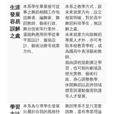
本系學生畢業後可從
本系之教學方式，跟
生涯
事之舞蹈相關工作包
未來就業方向，設立
發展
括舞者、編舞家、舞
相當明確，對於高中
容易
蹈教師、藝術行政、
舞蹈科班學生，無誤
誤解
舞台技術等行業外，
解之處。
還能夠應用所學從事
未來就業方向除舞蹈
之處
平面設計、服裝設
專業人才外，亦可考
計、藝術治療等就業
取本校教育學程，成
方向。
為國高中表演藝術教
師。
藉由課程規劃廣泛學
習，也可朝向劇場及
燈光實務、藝術行
政、身心調整教學、
休閒舞蹈以及跨領域
體育與運動傷害防護
等人才發展。
本系為引導學生發展
舞蹈學系不是只需要
學習
出屬於自我的風格特
跳舞，還有專業理論
方法