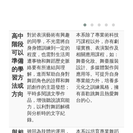
對於表演藝術有興趣
本系除了專業術科技
高中
的同學，不光需將自
巧課程以外，亦有劇
階段
身身體訓練到一定的
場實務、表演製作及
可以
程度，也需對生活周
相關應用課程，如：
準備
遭事物和舞蹈歷史脈
舞臺化妝、舞臺服裝
絡要有所連結與理
設計、多媒體製作與
的學
解，進而幫助自身對
應用等。可提升自身
習方
舞蹈角色的詮釋和舞
專業能力外，培養多
法或
蹈創作的主題發想；
元化之訓練風格，擁
方向
平時多閱讀文學作
有喜歡跳舞且熱愛舞
品，增強聽說讀寫能
台的心。
力，以利對舞蹈解構
與分析時的文字紀
錄。
雖同為肢體的運用，
本系以培育專業舞蹈
與相