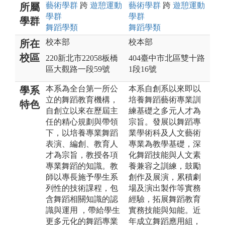
藝術
學群
跨
遊憩運動
藝術
學群
跨
遊憩運動
所屬
學群
學群
學群
舞蹈
學類
舞蹈
學類
校本部
校本部
所在
校區
220新北市22058板橋
404臺中市北區雙十路
區大觀路一段59號
1段16號
本系為全台第一所公
本系自創系以來即以
學系
立的舞蹈教育機構，
培養舞蹈藝術專業訓
特色
自創立以來在歷屆主
練基礎之多元人才為
任的精心規劃與帶領
宗旨。發展以舞蹈專
下，以培養專業舞蹈
業學術科及人文藝術
表演、編創、教育人
專業為教學基礎，深
才為宗旨，教授各項
化舞蹈技能與人文素
專業舞蹈的知識。教
養兼容之訓練，鼓勵
師以專長施予學生系
創作及展演，累積劇
列性的技術課程，包
場及演出製作等實務
含舞蹈相關知識的認
經驗，拓展舞蹈教育
識與運用 ，帶給學生
實務技能與知能。近
更多元化的舞蹈專業
年成立舞蹈應用組，