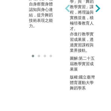
學」與「舞蹈
自身察覺身體
學科理論，使
身
教學實習」課
認知與身心連
學生更加瞭解
具
程，將理論與
結，提升舞蹈
專業史學背
實務並進，積
技術表現之能
景、掌握正確
極培養教育人
力。
的知識與觀
才。
念，進而將所
亦進行教學實
學運用在舞蹈
習成果展，透
創作或展演應
過實習課程與
用實作。
業界接軌。
圖解:第二十五
屆教學實習成
果展
版權:國立臺灣
體育運動大學
舞蹈學系