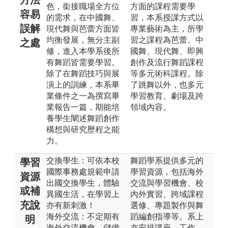
色，銜接職場全方位
方面的課程需要學
容易
的需求，在中國舞、
習，本系授課方式以
誤解
現代舞與芭蕾方面皆
專業藝術為主，所學
均衡發展，無分主副
習之課程為芭蕾、中
之處
修，進入本學系後所
國舞、現代舞、即興
有舞蹈皆需要學習。
創作及流行舞蹈課程
除了在舞蹈技巧與展
等多元術科課程。除
演上的訓練，本系畢
了跳舞以外，也多元
業條件之一為撰寫畢
學習教育、劇場及跨
業報告一篇，期能培
領域內容。
養學生闡述舞蹈創作
構想與研究歷程之能
力。
交換學生：可依本校
舞蹈學系提供多元的
學習
國際事務處規範申請
學習資源，包括海外
資源
出國交換學生，體驗
交流與學習機會、校
或補
異國生活，在學習上
內外實習、跨域課程
充說
亦有新刺激！
選修、專題製作與舞
海外交流：不定期有
蹈編創指導等。系上
明
海外交流機會，儲備
亦安排講座、工作