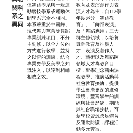
但舞蹈學系與一般運
教育及表演創作與表
關科
動競技學系或運動休
演人才為主，自112學
系之
閒學系完全不相同。
年度起分「舞蹈教
異同
本系著重於中國舞、
育」、「舞蹈表演」
現代舞與芭蕾等舞蹈
及「舞蹈應用」三大
專業訓練項目，不分
群主修領域，以培養
主副修，以全方位的
舞蹈教育及推廣人
方式進行教學，並持
才、表演及創作人
之以恆的訓練，結合
才、藝術以及舞蹈跨
專業史學及美學之知
領域人才為教育目
識注入，以達到相輔
標，辦學理念藉由課
相成之效。
程教學、推廣活動與
社會教育接軌，提供
學生更廣更深的進修
環境，豐富學生的訓
練與社會歷練，期能
與社會職場接軌。可
藉學校資源跨足體育
及運動防護，課程活
動多元豐富。