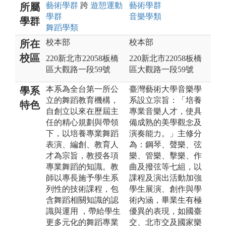
藝術
學群
跨
遊憩運動
藝術
學群
所屬
學群
音樂
學類
學群
舞蹈
學類
校本部
校本部
所在
校區
220新北市22058板橋
220新北市22058板橋
區大觀路一段59號
區大觀路一段59號
本系為全台第一所公
臺灣藝術大學音樂學
學系
立的舞蹈教育機構，
系設立宗旨：「培養
特色
自創立以來在歷屆主
專業音樂人才，使具
任的精心規劃與帶領
備成熟的美學觀念及
下，以培養專業舞蹈
演奏能力。」主修分
表演、編創、教育人
為：鋼琴、聲樂、弦
才為宗旨，教授各項
樂、管樂、擊樂、作
專業舞蹈的知識。教
曲及撥弦等七組，以
師以專長施予學生系
課程及演出活動加強
列性的技術課程，包
學生展演、創作與學
含舞蹈相關知識的認
術內涵，畢業生有極
識與運用 ，帶給學生
優異的表現，如國臺
更多元化的舞蹈專業
交、北市交及國家樂