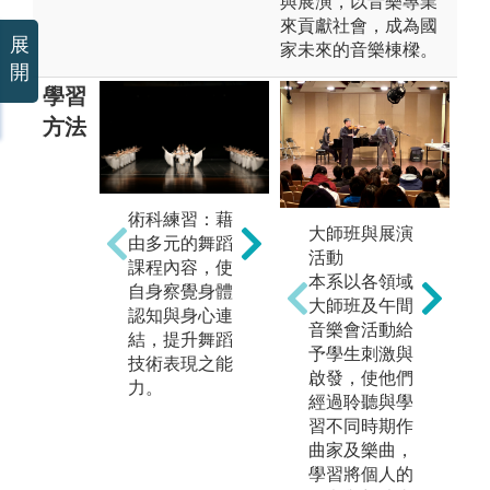
與展演，以音樂專業
來貢獻社會，成為國
展
家未來的音樂棟樑。
開
學習
方法
術科練習：藉
課堂講授：教
創
大師班與展演
由多元的舞蹈
師講述舞蹈歷
習
活動
課程內容，使
史脈絡及相關
編
本系以各領域
自身察覺身體
學科理論，使
身
大師班及午間
認知與身心連
學生更加瞭解
具
音樂會活動給
結，提升舞蹈
專業史學背
予學生刺激與
技術表現之能
景、掌握正確
啟發，使他們
力。
的知識與觀
經過聆聽與學
念，進而將所
習不同時期作
學運用在舞蹈
曲家及樂曲，
創作或展演應
學習將個人的
用實作。