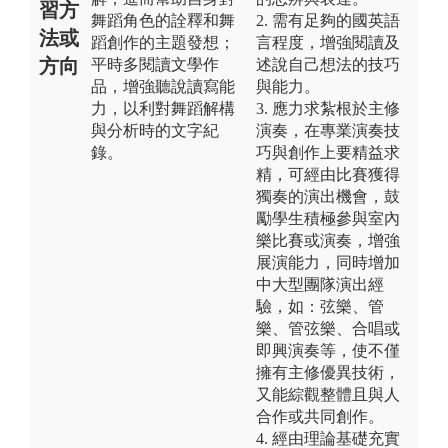
習方
舞蹈角色的詮釋和舞
2. 需有足夠的國英語
法或
蹈創作的主題發想；
言程度，增強閱讀及
方向
平時多閱讀文學作
述說自己想法的技巧
品，增強聽說讀寫能
與能力。
力，以利對舞蹈解構
3. 應力求紮根於主修
與分析時的文字紀
演奏，在專業演奏技
錄。
巧與創作上要精益求
精，可經由比賽獲得
獨奏的演出機會，鼓
勵學生積極參與室內
樂比賽或演奏，增強
展演能力，同時增加
中大型團隊演出經
驗，如：弦樂、管
樂、管弦樂、合唱或
即興演奏等，使不僅
擁有主修優異技術，
又能綜觀整體且與人
合作或共同創作。
4. 經由理論基礎充實