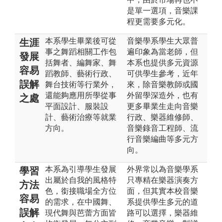
是單一選項，音樂課
程更需要多元化。
本系學生畢業後可從
音樂學系學生大眾普
生涯
事之舞蹈相關工作包
遍印象為當老師，但
發展
括舞者、編舞家、舞
本系也提供多元資源
容易
蹈教師、藝術行政、
可供學生參考，近年
誤解
舞台技術等行業外，
來，除音樂教師或國
還能夠應用所學從事
外留學深造外，也有
之處
平面設計、服裝設
更多畢業生走向音樂
計、藝術治療等就業
行政、樂器維修師、
方向。
音樂錄音工程師、流
行音樂編曲等多元方
向。
本系為引導學生發展
外界常以為音樂學系
學習
出屬於自我的風格特
只專精在樂器演奏方
方法
色，銜接職場全方位
面，但其實本校音樂
容易
的需求，在中國舞、
系提供學生多元的道
誤解
現代舞與芭蕾方面皆
路可以選擇，樂器維