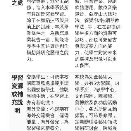
均衡發展，無分主副
修、商業音樂、製譜
之處
修，進入本學系後所
軟體應用、數位音樂
有舞蹈皆需要學習。
錄音、亞歷山大技巧
除了在舞蹈技巧與展
法、管樂/弦樂/鋼琴教
演上的訓練，本系畢
學法...等，在在都提供
業條件之一為撰寫畢
學生多方面的資源可
業報告一篇，期能培
涉略，然也可兼顧古
養學生闡述舞蹈創作
典樂演奏方面的能
構想與研究歷程之能
力，使學生對於未來
力。
的選擇及想像可以更
加多面。
交換學生：可依本校
本校為完全藝術大
學習
國際事務處規範申請
學，共有5大學院、14
資源
出國交換學生，體驗
學系所、2教學中心、
或補
異國生活，在學習上
文創園區、圖書館、
充說
亦有新刺激！
藝博館及多功能活動
海外交流：不定期有
中心，各系所間互動
明
海外交流機會，儲備
頻繁，可跨系修課，
能量，向外發光，為
定期辦理各藝術領域
學習帶來新養分。
學術研討會、跨域展