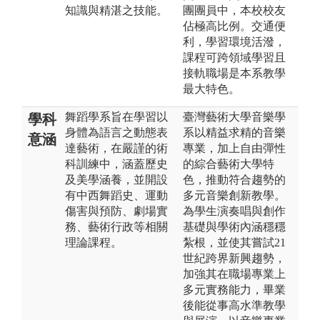
知識與精湛之技能。
團團員中，本校校友
佔極高比例。交通便
利，學習環境活潑，
課程可跨領域學習且
接軌職場是本系教學
最大特色。
舞蹈學系旨在學習以
臺灣藝術大學音樂學
學科
身體為語言之動態表
系以精益求精的音樂
意涵
達藝術，在嚴謹的術
專業，加上自由彈性
科訓練中，涵蓋歷史
的綜合藝術大學特
及美學涵養，並開設
色，推動符合趨勢的
有中西舞蹈史、運動
多元音樂創新教學。
傷害與預防、劇場實
為學生演奏唱與創作
務、藝術行政等相關
基礎與學術內涵穩穩
理論課程。
紮根，並使其嘗試21
世紀跨界新興趨勢，
加強其在職場專業上
多元實務能力，畢業
後能從事高水準教學