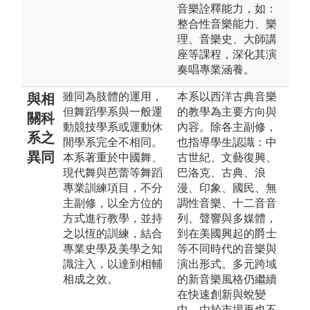
音樂詮釋能力，如：
整合性音樂能力、樂
理、音樂史、大師講
座等課程，深化其演
奏唱專業涵養。
雖同為肢體的運用，
本系以西洋古典音樂
與相
但舞蹈學系與一般運
的教學為主要方向與
關科
動競技學系或運動休
內容。除各主副修，
系之
閒學系完全不相同。
也指導學生認識：中
異同
本系著重於中國舞、
古世紀、文藝復興、
現代舞與芭蕾等舞蹈
巴洛克、古典、浪
專業訓練項目，不分
漫、印象、國民、無
主副修，以全方位的
調性音樂、十二音音
方式進行教學，並持
列、聲響與多媒體，
之以恆的訓練，結合
到在美國興起的爵士
專業史學及美學之知
等不同時代的音樂與
識注入，以達到相輔
演出形式。多元跨域
相成之效。
的新音樂風格仍繼續
在快速創新與蛻變
中，由於市場再也不