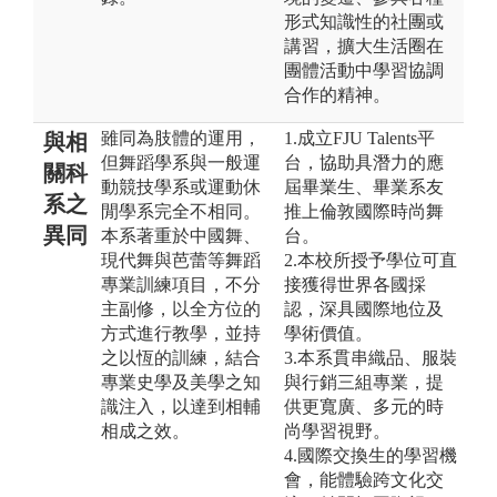
形式知識性的社團或
講習，擴大生活圈在
團體活動中學習協調
合作的精神。
雖同為肢體的運用，
1.成立FJU Talents平
與相
但舞蹈學系與一般運
台，協助具潛力的應
關科
動競技學系或運動休
屆畢業生、畢業系友
系之
閒學系完全不相同。
推上倫敦國際時尚舞
異同
本系著重於中國舞、
台。
現代舞與芭蕾等舞蹈
2.本校所授予學位可直
專業訓練項目，不分
接獲得世界各國採
主副修，以全方位的
認，深具國際地位及
方式進行教學，並持
學術價值。
之以恆的訓練，結合
3.本系貫串織品、服裝
專業史學及美學之知
與行銷三組專業，提
識注入，以達到相輔
供更寬廣、多元的時
相成之效。
尚學習視野。
4.國際交換生的學習機
會，能體驗跨文化交