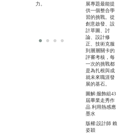
力。
的知識與觀
展專題最能提
念，進而將所
供一個整合學
學運用在舞蹈
習的挑戰。從
創作或展演應
創意啟發、設
用實作。
計草圖、討
論、設計修
正、技術克服
到層層關卡的
評審考核，每
一次的挑戰都
是為扎根與成
就未來職涯發
展的基石。
版
圖解:服飾組43
-
屆畢業走秀作
品 利用熱感應
墨水
版權:設計師 賴
姿穎