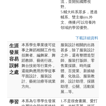
流，並開拓國際視
野。
5.輔大科系眾多，透過
輔系、雙主修(ex.外
文、傳播)可以培養跨
領域的學習優勢。
下載詳細資料
本系學生畢業後可從
服裝設計相關的出路
生涯
事之舞蹈相關工作包
甚多，除了服裝設計
發展
括舞者、編舞家、舞
之外，還有整體造型
容易
蹈教師、藝術行政、
師、服裝打版師、零
誤解
舞台技術等行業外，
售業採購、時尚媒
還能夠應用所學從事
體、百貨業、新娘秘
之處
平面設計、服裝設
書、化妝品、服裝教
計、藝術治療等就業
師、設計助理、採購
方向。
助理、公關、活動策
展…等。
本系為引導學生發展
1.不是很會畫圖、愛打
學習