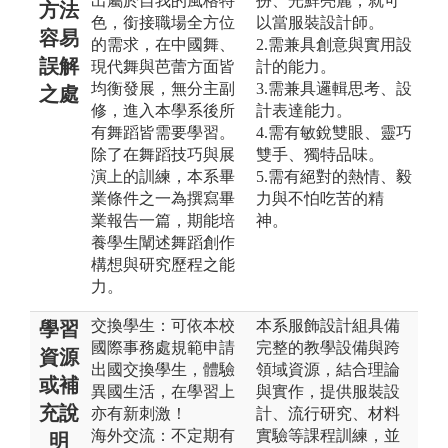
出屬於自我的風格特
扮、光鮮亮麗，就可
方法
色，銜接職場全方位
以當服裝設計師。
容易
的需求，在中國舞、
2.需兼具創意與實用設
誤解
現代舞與芭蕾方面皆
計的能力。
均衡發展，無分主副
3.需兼具邏輯思考、設
之處
修，進入本學系後所
計表達能力。
有舞蹈皆需要學習。
4.需有敏銳雙眼、靈巧
除了在舞蹈技巧與展
雙手、獨特品味。
演上的訓練，本系畢
5.需有絕對的熱情、毅
業條件之一為撰寫畢
力與不怕吃苦的精
業報告一篇，期能培
神。
養學生闡述舞蹈創作
構想與研究歷程之能
力。
交換學生：可依本校
本系服飾設計組具備
學習
國際事務處規範申請
完整的教學設備與跨
資源
出國交換學生，體驗
領域資源，結合理論
或補
異國生活，在學習上
與實作，提供服裝設
充說
亦有新刺激！
計、流行研究、材料
海外交流：不定期有
實驗等課程訓練，並
明