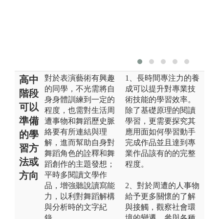
對於表演藝術有興趣
1、長時間專注力的養
高中
的同學，不光需將自
成可以提升對專業技
階段
身身體訓練到一定的
術技能的學習效率。
可以
程度，也需對生活周
除了基礎原理的閱讀
準備
遭事物和舞蹈歷史脈
學習，更需要探究其
絡要有所連結與理
應用面如何學習動手
的學
解，進而幫助自身對
完成作品並且達到專
習方
舞蹈角色的詮釋和舞
業作品該有的的完整
法或
蹈創作的主題發想；
程度。
方向
平時多閱讀文學作
品，增強聽說讀寫能
2、對於周遭的人事物
力，以利對舞蹈解構
給予更多關懷的了解
與分析時的文字紀
與接觸，觀察社會環
錄。
境的變遷、參與各種