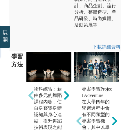
計、商品企劃、流行
分析、整體造型、產
品研發、時尚媒體、
活動策展等
展
開
下載詳細資料
學習
方法
術科練習：藉
課堂講授：教
創
專案學習Projec
由多元的舞蹈
師講述舞蹈歷
習
t Adventure
F
課程內容，使
史脈絡及相關
編
在大學四年的
a
自身察覺身體
學科理論，使
身
學習過程中會
認知與身心連
學生更加瞭解
具
有不同類型的
結，提升舞蹈
專業史學背
專案學習機
技術表現之能
景、掌握正確
會，其中以畢