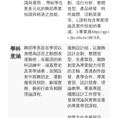
識與運用 ，帶給學生
劃、流行分析、整體
更多元化的舞蹈專業
造型、產品研發、時
知識與精湛之技能。
尚媒體、活動策展
等。2.課程包含專業理
論及實作技術的養
成。3.畢業展https://gp.t
c.fju.edu.tw/48/AB。
舞蹈學系旨在學習以
服飾設計組，以服飾
學科
身體為語言之動態表
設計企劃、整體造
意涵
達藝術，在嚴謹的術
型、生產製造、服飾
科訓練中，涵蓋歷史
創意為專業能力培育
及美學涵養，並開設
的主軸，透過創作啟
有中西舞蹈史、運動
發、產學合作、專業
傷害與預防、劇場實
實習、設計競賽、理
務、藝術行政等相關
論教學、畢展專題、
理論課程。
國際設計工作營等，
發展理論與實務並重
的專業學習課程。
就業方向含服裝設