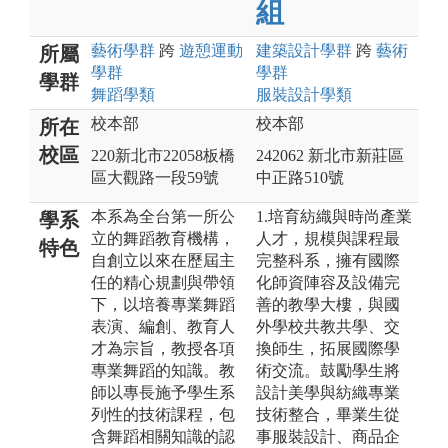
組
藝術
學群
跨
遊憩運動
建築設計
學群
跨
藝術
所屬
學群
學群
學群
舞蹈
學類
服裝設計
學類
校本部
校本部
所在
校區
220新北市22058板橋
242062 新北市新莊區
區大觀路一段59號
中正路510號
本系為全台第一所公
1.培育紡織與時尚產業
學系
立的舞蹈教育機構，
人才，規模與課程最
特色
自創立以來在歷屆主
完整科系，擁有國際
任的精心規劃與帶領
化師資陣容及設備完
下，以培養專業舞蹈
善的教學大樓，與國
表演、編創、教育人
外學校共教共學、交
才為宗旨，教授各項
換師生，拓展國際學
專業舞蹈的知識。教
術交流。鼓勵學生將
師以專長施予學生系
設計美學與紡織專業
列性的技術課程，包
技術整合，畢業生從
含舞蹈相關知識的認
事服裝設計、商品企