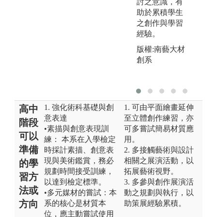
討之意識，有
助於累積學生
之創作與學習
經驗。
版權:南藝大材
創系
1. 強化術科基礎與創
1. 可由平面繪畫延伸
高中
意表達
至立體創作練習，亦
階段
•素描與創意表現訓
可多嘗試簡易材質應
可以
練： 本系在入學檢定
用。
準備
時採計素描、創意表
2. 多接觸藝術與設計
現與美術鑑賞，務必
相關之展演活動，以
的學
規劃時間接受訓練，
拓展藝術視野。
習方
以達到檢定標準。
3. 多參與創作展演活
法或
•多元媒材的嘗試：本
動之規劃與執行，以
方向
系的核心是材質本
助策展經驗累積。
位，應主動嘗試使用