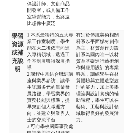
俱設計師、文創商品
開發者，或具備工作
室經營能力，出路遠
比想像中廣泛
1.本系最獨特的五大專
有別於傳統美術相關
學習
業工作室制度，學生
科系以平面媒材創作
資源
能在大二後依志向進
為主，材質創作與設
或補
入專精領域，透過工
計系為國內唯一以材
充說
作室制度獲得深度指
質為基礎進行藝術創
導
作與應用設計的專業
明
2.課程中常結合職涯講
科系，訓練學生在材
座與業界參訪，讓學
質體驗與立體造型處
生認識多元的畢業發
理的能力，加上美學
展路徑，學習業界的
理論與設計實務的輔
實務技能與標準，提
助課程，學生可以在
早規劃個人職涯方
藝術、工藝與設計領
向，並建立與業界人
域取得良好的發展潛
士的交流平台
力。
3.可向學校國際事務處
申請參與海外姐妹校