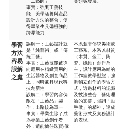
「工藝師」
關領域發展。
事實：強調工藝技
能、美學涵養與產品
設計方法的整合，使
得畢業生具備極強的
跨界能力
誤解一：工藝設計就
本系並非傳統美術或
學習
是「純藝術」或「傳
工藝系。本系以材質
方法
統工藝」
（木質、金工、陶
容易
事實：工藝技能被導
瓷、纖維）創作為
誤解
向應用在精緻實用的
主，設計應用為輔的
生活器物及創意商品
工作室教學型態，強
之處
上，同時兼具現代科
調獨立創作的學習方
技創新性
式，透過材料的認識
誤解二：學習內容侷
及技法整合，藝術理
限在「工藝品」製
論的支撐，強調「動
作，出路較為單一
手做」的精神，達成
事實：畢業生除了成
藝術形式及實務設計
為專業工藝創作者
的表現。
外，還能擔任珠寶/傢