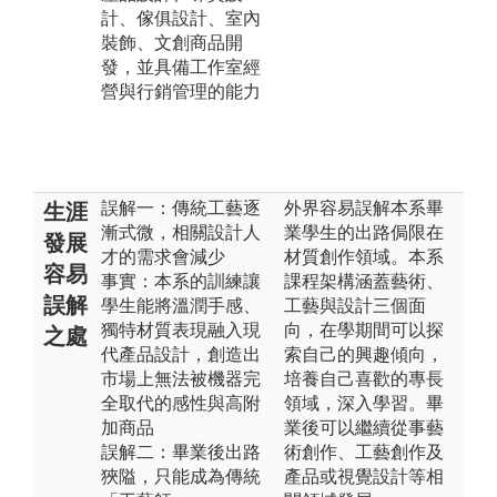
計、傢俱設計、室內
裝飾、文創商品開
發，並具備工作室經
營與行銷管理的能力
誤解一：傳統工藝逐
外界容易誤解本系畢
生涯
漸式微，相關設計人
業學生的出路侷限在
發展
才的需求會減少
材質創作領域。本系
容易
事實：本系的訓練讓
課程架構涵蓋藝術、
誤解
學生能將溫潤手感、
工藝與設計三個面
獨特材質表現融入現
向，在學期間可以探
之處
代產品設計，創造出
索自己的興趣傾向，
市場上無法被機器完
培養自己喜歡的專長
全取代的感性與高附
領域，深入學習。畢
加商品
業後可以繼續從事藝
誤解二：畢業後出路
術創作、工藝創作及
狹隘，只能成為傳統
產品或視覺設計等相