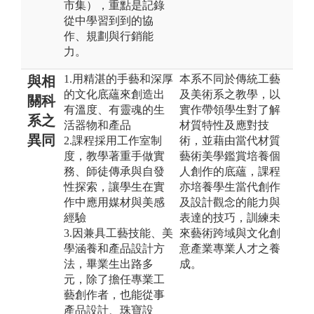
市集），重點是記錄
從中學習到到的協
作、規劃與行銷能
力。
1.用精湛的手藝和深厚
本系不同於傳統工藝
與相
的文化底蘊來創造出
及美術系之教學，以
關科
有溫度、有靈魂的生
實作帶領學生對了解
系之
活器物和產品
材質特性及應對技
異同
2.課程採用工作室制
術，並藉由當代材質
度，教學著重手做實
藝術美學鑑賞培養個
務、師徒傳承與自發
人創作的底蘊，課程
性探索，讓學生在實
亦培養學生當代創作
作中應用媒材與美感
及設計觀念的能力與
經驗
表達的技巧，訓練未
3.因兼具工藝技能、美
來藝術跨域與文化創
學涵養和產品設計方
意產業專業人才之養
法，畢業生出路多
成。
元，除了擔任專業工
藝創作者，也能從事
產品設計、珠寶設