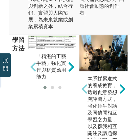
與創新之外，結合行
應社會動態的創作
銷、實習與人際拓
者。
展，為未來就業或創
業累積資本
學習
方法
「
「敏銳的設計
「精湛的工藝
展
與
思維」培養設
手藝」強化實
開
注
計思維與生活
作與材質應用
作
觀察力
能力
本系採累進式
的養成教育，
透過創意發想
與評圖方式，
強化師生對話
及同儕間相互
學習之力量，
以及群我相互
關注及議題探