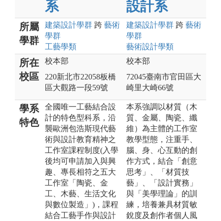
系
設計系
建築設計
學群
跨
藝術
建築設計
學群
跨
藝術
所屬
學群
學群
學群
工藝
學類
藝術設計
學類
校本部
校本部
所在
校區
220新北市22058板橋
72045臺南市官田區大
區大觀路一段59號
崎里大崎66號
全國唯一工藝結合設
本系強調以材質（木
學系
計的特色型科系，沿
質、金屬、陶瓷、纖
特色
襲歐洲包浩斯現代藝
維）為主體的工作室
術與設計教育精神之
教學型態，注重手、
工作室課程制度(入學
腦、身、心互動的創
後均可申請加入與興
作方式，結合「創意
趣、專長相符之五大
思考」、「材質技
工作室「陶瓷、金
藝」、「設計實務」
工、木藝、生活文化
與「美學理論」的訓
與數位製造」)，課程
練，培養兼具材質敏
結合工藝手作與設計
銳度及創作者個人風