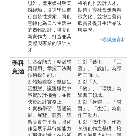
思維，應用媒材與美
格的創作設計人才。
感經驗，引導學生進
期待引導社會走向精
行自發性探索，將創
緻文化，並增進藝術
意轉化為日常生活中
欣賞及提升生活品味
的器物設計，培養創
與美學。
新實作力，打造兼具
下載詳細資料
美感與專業的設計人
才
1. 基礎能力：精湛材
1. 以「藝術」、「工
學科
質應用、掌握工法與
藝」、「設計」為課
意涵
技術操作能力
程三面向。
2. 體驗觀察：能從生
2. 以「人」、
活型態、議題脈動中
「物」、「環境」為
察覺設計機會，並反
學習三領域。
映於設計實務上
3. 以「身體」、「材
3. 實務學習：透過策
質」、「生活」為創
展、展覽、競賽、研
作三動力。
習等實作平台，強化
4. 以「做中學」作為
作品展示與行銷能力
永續創作之基礎，培
4. 職涯能量：在技能
養具備反思能力、回