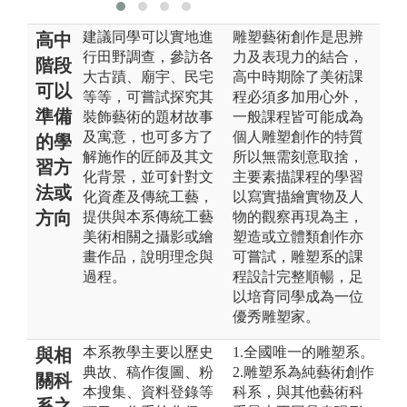
建議同學可以實地進
雕塑藝術創作是思辨
高中
行田野調查，參訪各
力及表現力的結合，
階段
大古蹟、廟宇、民宅
高中時期除了美術課
可以
等等，可嘗試探究其
程必須多加用心外，
準備
裝飾藝術的題材故事
一般課程皆可能成為
及寓意，也可多方了
個人雕塑創作的特質
的學
解施作的匠師及其文
所以無需刻意取捨，
習方
化背景，並可針對文
主要素描課程的學習
法或
化資產及傳統工藝，
以寫實描繪實物及人
方向
提供與本系傳統工藝
物的觀察再現為主，
美術相關之攝影或繪
塑造或立體類創作亦
畫作品，說明理念與
可嘗試，雕塑系的課
過程。
程設計完整順暢，足
以培育同學成為一位
優秀雕塑家。
本系教學主要以歷史
1.全國唯一的雕塑系。
與相
典故、稿作復圖、粉
2.雕塑系為純藝術創作
關科
本搜集、資料登錄等
科系，與其他藝術科
系之