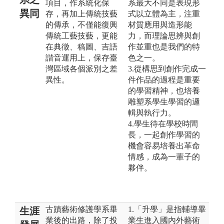
項目，作系統化保
系最大不同是表現形
異同
存，再加上傳統技藝
式以立體為主，注重
的傳承，不僅能復興
材質應用與造形能
傳統工藝技藝，更能
力，而理論思辨與創
在典徵、稿圖、吉語
作並重也是我們的特
諧音運用上，保存臺
色之一。
灣區域各個派別之差
3.從構思到創作完成一
異性。
件作品的過程是重要
的學習精神，也培養
雕塑系學生學習的邏
輯與執行力。
4.學生待在學校時間
長，一起創作學習的
機會容易培養出革命
情感，成為一輩子的
夥伴。
古蹟藝術修護學系畢
1.「升學」是指輔導畢
生涯
業後的出路，除了投
業生進入國內外藝術