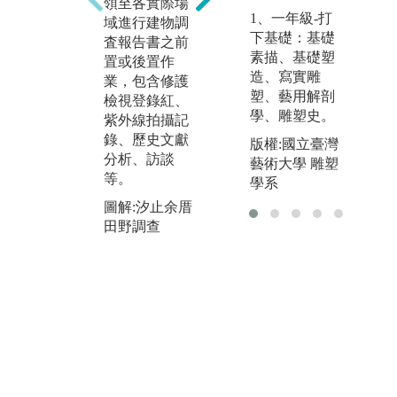
領至各實際場
藝
程之「吉祥圖
1、一年級-打
域進行建物調
程
案」、「民俗
下基礎：基礎
査報告書之前
師
學」、「建築
素描、基礎塑
置或後置作
匠
繪圖」、「棟
造、寫實雕
業，包含修護
學
架結構」、
塑、藝用解剖
檢視登錄紅、
存
「修護理
學、雕塑史。
紫外線拍攝記
究
論」、「建築
錄、歷史文獻
擁
史」、「資料
版權:國立臺灣
分析、訪談
歷
編輯」等課程
藝術大學 雕塑
等。
資
中習得本領域
學系
程
之相關理論，
圖解:汐止余厝
室
並應用於分組
田野調查
業
調査或個案研
練
究報告中。
圖
圖解:文物保存
課
課程