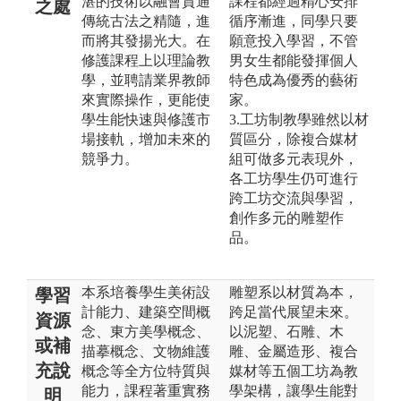
湛的技術以融會貫通
課程都經過精心安排
之處
傳統古法之精隨，進
循序漸進，同學只要
而將其發揚光大。在
願意投入學習，不管
修護課程上以理論教
男女生都能發揮個人
學，並聘請業界教師
特色成為優秀的藝術
來實際操作，更能使
家。
學生能快速與修護市
3.工坊制教學雖然以材
場接軌，增加未來的
質區分，除複合媒材
競爭力。
組可做多元表現外，
各工坊學生仍可進行
跨工坊交流與學習，
創作多元的雕塑作
品。
本系培養學生美術設
雕塑系以材質為本，
學習
計能力、建築空間概
跨足當代展望未來。
資源
念、東方美學概念、
以泥塑、石雕、木
或補
描摹概念、文物維護
雕、金屬造形、複合
充說
概念等全方位特質與
媒材等五個工坊為教
能力，課程著重實務
學架構，讓學生能對
明