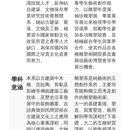
識技能人才，延伸結
養學生藝術創作能
合建築、文物保存專
力。以雕塑年度展、
業研究技術實務體
袖珍雕塑展、畢業展
系，鏈結古建築、聚
等展出來檢視學生學
落、文物及工藝，補
習成果，鼓勵學生參
實當今國家推動文化
加各項雕塑競賽，並
政策所需之產學人才
積極媒合學生與業界
缺口，為保存國內與
合作，使其作品在各
國際之珍貴文化資產
種雕塑相關競賽及畫
而努力。
廊或藝術博覽會等有
展出機會。
本系以古建築中木
雕塑系是純藝術的立
學科
雕、交趾陶、剪黏及
體創作系所，主要培
意涵
彩繪等傳統建築工藝
育能夠獨立思考及創
技術，及歷史沿革發
作的雕塑藝術家。
展中的裝飾圖案、吉
大一的基礎素描、塑
語典徵與民間習俗在
造、寫實塑造、藝用
古建築文化上之應用
解剖學等課程打下基
為核心素養課程，同
礎，大二的五種材質
時以建築修復、文物
課程，以密集授課方