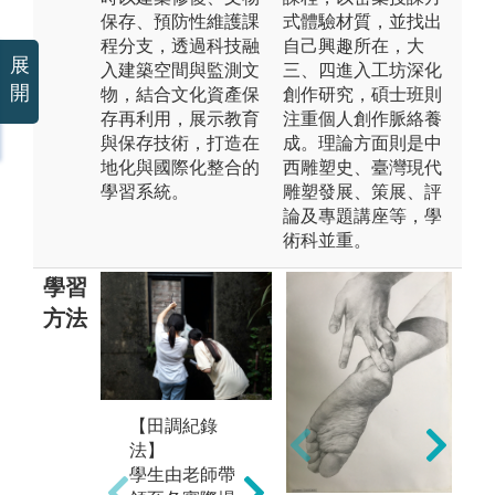
保存、預防性維護課
式體驗材質，並找出
程分支，透過科技融
自己興趣所在，大
展
入建築空間與監測文
三、四進入工坊深化
開
物，結合文化資產保
創作研究，碩士班則
存再利用，展示教育
注重個人創作脈絡養
與保存技術，打造在
成。理論方面則是中
地化與國際化整合的
西雕塑史、臺灣現代
學習系統。
雕塑發展、策展、評
論及專題講座等，學
術科並重。
學習
方法
【田調紀錄
【
【理論分析
法】
法
法】
學生由老師帶
本
學生從本系課