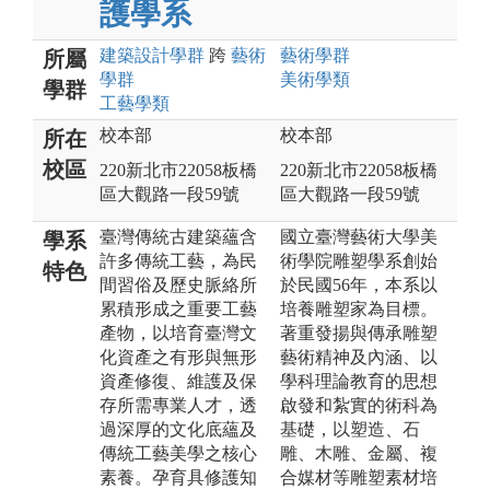
護學系
建築設計
學群
跨
藝術
藝術
學群
所屬
學群
美術
學類
學群
工藝
學類
校本部
校本部
所在
校區
220新北市22058板橋
220新北市22058板橋
區大觀路一段59號
區大觀路一段59號
臺灣傳統古建築蘊含
國立臺灣藝術大學美
學系
許多傳統工藝，為民
術學院雕塑學系創始
特色
間習俗及歷史脈絡所
於民國56年，本系以
累積形成之重要工藝
培養雕塑家為目標。
產物，以培育臺灣文
著重發揚與傳承雕塑
化資產之有形與無形
藝術精神及內涵、以
資產修復、維護及保
學科理論教育的思想
存所需專業人才，透
啟發和紮實的術科為
過深厚的文化底蘊及
基礎，以塑造、石
傳統工藝美學之核心
雕、木雕、金屬、複
素養。孕育具修護知
合媒材等雕塑素材培