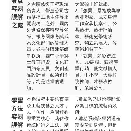
發展
入古蹟修復工程現場
大學碩士班就學。
容易
負責人（營造公司古
2.「創業」是指成為專
誤解
蹟修復工地主任等相
業雕塑家、成立集體
關職務）之外，國內
工作室承接案件、公
之處
外進修保存科學等領
共藝術、藝術評論
域、報考國家考試成
家、藝術史學術研
為文化部門的管理人
究、獨立策展人、等
員，或是任職建築師
藝術相關工作。
事務所、國中小學鄉
3.「就業」如影視道
土教育師資、文化部
具、3D建模、藝術產
門約僱人員、文創產
業行銷、藝文機構人
品設計員、藝術創作
員、中小學、大專校
等，均是適當的選
院教師、才藝班教
項。
師、策展公司。
本系課程主要培育傳
1.雕塑系乃以培養雕塑
學習
統工藝技藝之人才，
家為目標的純藝術系
方法
以「仿作」為課程教
所。
容易
學重要核心，藉仿作
2.雕塑系雖然學習過程
誤解
傳統匠師之工法、精
需要勞動身體，但是