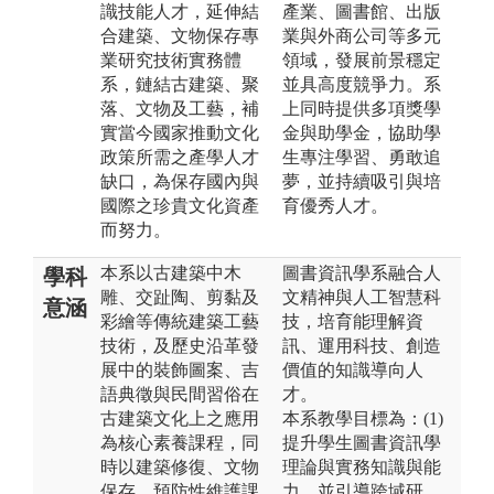
識技能人才，延伸結
產業、圖書館、出版
合建築、文物保存專
業與外商公司等多元
業研究技術實務體
領域，發展前景穩定
系，鏈結古建築、聚
並具高度競爭力。系
落、文物及工藝，補
上同時提供多項獎學
實當今國家推動文化
金與助學金，協助學
政策所需之產學人才
生專注學習、勇敢追
缺口，為保存國內與
夢，並持續吸引與培
國際之珍貴文化資產
育優秀人才。
而努力。
本系以古建築中木
圖書資訊學系融合人
學科
雕、交趾陶、剪黏及
文精神與人工智慧科
意涵
彩繪等傳統建築工藝
技，培育能理解資
技術，及歷史沿革發
訊、運用科技、創造
展中的裝飾圖案、吉
價值的知識導向人
語典徵與民間習俗在
才。
古建築文化上之應用
本系教學目標為：(1)
為核心素養課程，同
提升學生圖書資訊學
時以建築修復、文物
理論與實務知識與能
保存、預防性維護課
力，並引導跨域研