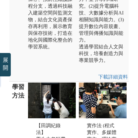
程分支，透過科技融
究。(2)提升電腦科
入建築空間與監測文
技、大數據分析與AI
物，結合文化資產保
相關知識與能力。(3)
存再利用，展示教育
提升數位內容規畫、
與保存技術，打造在
管理與傳播知識與能
地化與國際化整合的
力。
學習系統。
透過學習結合人文與
科技，培養創造力與
展
專業競爭力。
開
下載詳細資料
學習
方法
實作法 (程式
【田調紀錄
【
【理論分析
實作、多媒體
法】
法
法】