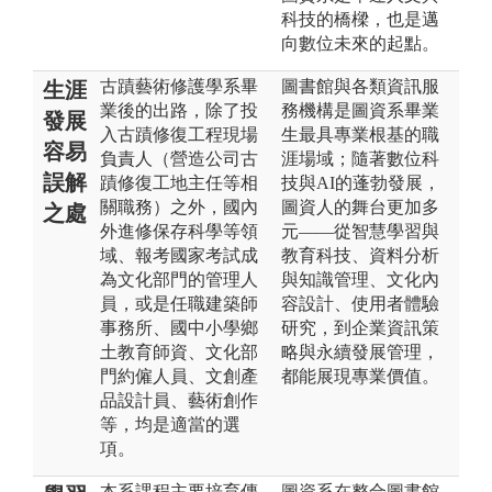
科技的橋樑，也是邁
向數位未來的起點。
古蹟藝術修護學系畢
圖書館與各類資訊服
生涯
業後的出路，除了投
務機構是圖資系畢業
發展
入古蹟修復工程現場
生最具專業根基的職
容易
負責人（營造公司古
涯場域；隨著數位科
誤解
蹟修復工地主任等相
技與AI的蓬勃發展，
關職務）之外，國內
圖資人的舞台更加多
之處
外進修保存科學等領
元——從智慧學習與
域、報考國家考試成
教育科技、資料分析
為文化部門的管理人
與知識管理、文化內
員，或是任職建築師
容設計、使用者體驗
事務所、國中小學鄉
研究，到企業資訊策
土教育師資、文化部
略與永續發展管理，
門約僱人員、文創產
都能展現專業價值。
品設計員、藝術創作
等，均是適當的選
項。
本系課程主要培育傳
圖資系在整合圖書館