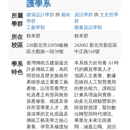
護學系
建築設計
學群
跨
藝術
資訊
學群
跨
文史哲
學
所屬
學群
群
學群
工藝
學類
圖書資訊
學類
校本部
校本部
所在
校區
220新北市22058板橋
242062 新北市新莊區
區大觀路一段59號
中正路510號
臺灣傳統古建築蘊含
本系致力於培養 AI 時
學系
許多傳統工藝，為民
代的圖資專業人才，
特色
間習俗及歷史脈絡所
強調人文素養、數據
累積形成之重要工藝
思維與人工智慧應用
產物，以培育臺灣文
的整合能力。課程設
化資產之有形與無形
計兼具理論與實務，
資產修復、維護及保
由多元且經驗豐富的
存所需專業人才，透
師資群授課，緊扣數
過深厚的文化底蘊及
位轉型與時代潮流。
傳統工藝美學之核心
畢業生未來出路廣
素養。孕育具修護知
闊，涵蓋公職、資訊