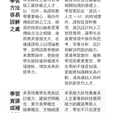
學習
統工藝技藝之人才，
相關知識的基礎上，
方法
以「仿作」為課程教
學習更貼近「資訊 ×
容易
學重要核心，藉仿作
人文 × AI」的跨域實
誤解
傳統匠師之工法、精
作。課程從資料整
湛的技術以融會貫通
理、資訊設計到人工
之處
傳統古法之精隨，進
智慧應用，讓學生在
而將其發揚光大。在
真實情境中操作與思
修護課程上以理論教
考，培養分析、設計
學，並聘請業界教師
與解決問題的能力。
來實際操作，更能使
透過專題製作、服務
學生能快速與修護市
學習與產業實習，學
場接軌，增加未來的
生學的不僅是知識，
競爭力。
更能將知識轉化為行
動，成為連結人與科
技的新世代人才。
本系培養學生美術設
本系致力於培養兼具
學習
計能力、建築空間概
人文素養與科技應用
資源
念、東方美學概念、
能力的圖資專業人
或補
描摹概念、文物維護
才，學生不只在課堂