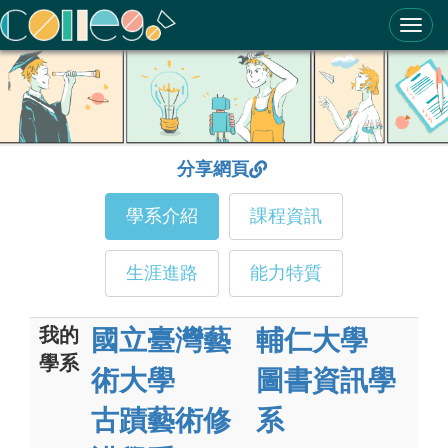
ColleGo! 大學選才與高中育才輔助系統
分享網頁
學系介紹
課程資訊
生涯進路
能力特質
我的
國立臺灣藝
輔仁大學
學系
術大學
圖書資訊學
古蹟藝術修
系