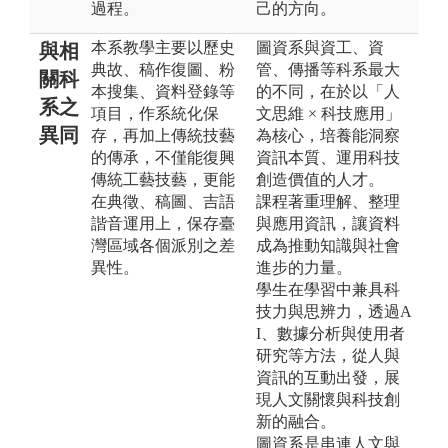
過程。
己的方向。
本系教學主要以歷史
圖資系與資工、資
與相
典故、稿作復圖、粉
管、傳播等科系最大
關科
本搜集、資料登錄等
的不同，在於以「人
系之
項目，作系統化保
文思維 × 科技應用」
異同
存，再加上傳統技藝
為核心，培養能洞察
的傳承，不僅能復興
資訊本質、運用科技
傳統工藝技藝，更能
創造價值的人才。
在典徵、稿圖、吉語
課程著重理解、整理
諧音運用上，保存臺
與應用資訊，讓資料
灣區域各個派別之差
成為推動知識與社會
異性。
進步的力量。
學生在學習中兼具科
技力與思辨力，透過A
I、數據分析與使用者
研究等方法，從人與
資訊的互動出發，展
現人文關懷與科技創
新的融合。
圖資系是串連人文與