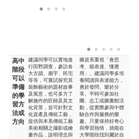
建議同學可以實地進
圖資系重視「會思
高中
行田野調查，參訪各
考、能表達、懂應
階段
大古蹟、廟宇、民宅
用」。建議同學多培
可以
等等，可嘗試探究其
養閱讀與表達能力，
準備
裝飾藝術的題材故事
勇於發問、樂於分
及寓意，也可多方了
享。平時可參加社
的學
解施作的匠師及其文
團、志工或圖書館活
習方
化背景，並可針對文
動，從實際參與中體
法或
化資產及傳統工藝，
驗合作與服務的樂
方向
提供與本系傳統工藝
趣。只要保持好奇心
美術相關之攝影或繪
與學習熱情，就能在
畫作品，說明理念與
大學階段找到屬於自