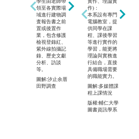
實作、理論實
學生由老師帶
本
學生從本系課
作)：
領至各實際場
藝
程之「吉祥圖
本系設有專門
域進行建物調
程
案」、「民俗
電腦教室，提
査報告書之前
師
學」、「建築
供同學在課
置或後置作
匠
繪圖」、「棟
程、課後學習
業，包含修護
學
架結構」、
等進行實作的
檢視登錄紅、
存
「修護理
學習，能更將
紫外線拍攝記
究
論」、「建築
理論與實務進
錄、歷史文獻
擁
史」、「資料
行結合，直接
分析、訪談
歷
編輯」等課程
具備職場需要
等。
資
中習得本領域
的職能實力。
程
之相關理論，
圖解:汐止余厝
室
並應用於分組
圖解:多媒體課
田野調查
業
調査或個案研
程上課情況
練
究報告中。
版權:輔仁大學
圖
圖解:文物保存
圖書資訊學系
課
課程