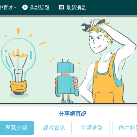
中育才
焦點話題
最新消息
分享網頁
學系介紹
課程資訊
生涯進路
能力特