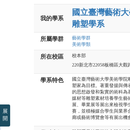
國立臺灣藝術大
我的學系
雕塑學系
藝術
學群
所屬學群
美術
學類
校本部
所在校區
220新北市22058板橋區大觀
國立臺灣藝術大學美術學院
學系特色
塑家為目標。著重發揚與傳
的思想啟發和紮實的術科為
媒材等雕塑素材培養學生藝
展、畢業展等展出來檢視學
展
賽，並積極媒合學生與業界
廊或藝術博覽會等有展出機
開