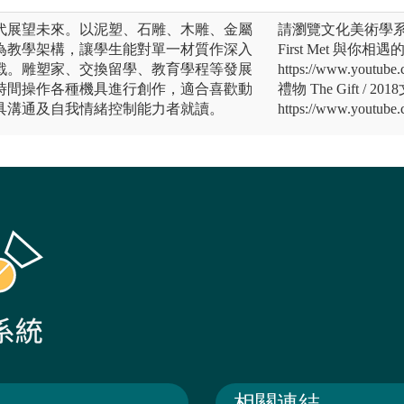
代展望未來。以泥塑、石雕、木雕、金屬
請瀏覽文化美術學系官網htt
為教學架構，讓學生能對單一材質作深入
First Met 與你
戰。雕塑家、交換留學、教育學程等發展
https://www.youtub
時間操作各種機具進行創作，適合喜歡動
禮物 The Gift /
具溝通及自我情緒控制能力者就讀。
https://www.youtub
相關連結