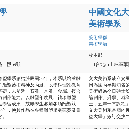
學
中國文化大
美術學系
藝術
學群
美術
學類
校本部
路一段59號
111台北市士林區華
雕塑學系創始於民國56年，本系以培養雕
文大美術系成立於民
承雕塑藝術精神及內涵、以學科理論教育
同為國內早期知名的
基礎，以塑造、石雕、木雕、金屬、複合
美術組為今日碩士
術創作能力。以雕塑年度展、袖珍雕塑
論創作、升學、就
生學習成果，鼓勵學生參加各項雕塑競
士，五年一貫課程
合作，使其作品在各種雕塑相關競賽及畫
文大美術系是國內
會。
益大學」簽訂交換生