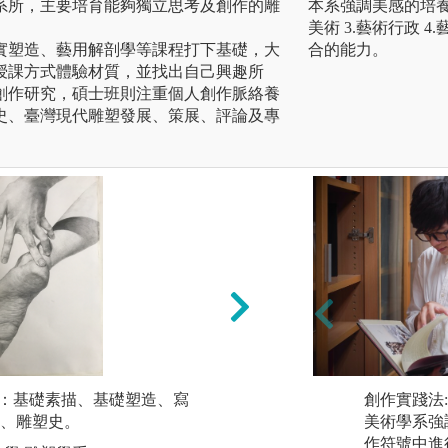
系所，主要培育能夠獨立思考及創作的雕
本系強調美感的培養
美術 3.藝術行政 
實塑造、藝用解剖學等課程打下基礎，大
合的能力。
授課方式體驗材質，並找出自己興趣所
創作研究，碩士班則注重個人創作脈絡養
史、臺灣現代雕塑發展、策展、評論及專
礎：基礎素描、基礎塑造、寫
2、二年級-材質體
創作實踐法:
、雕塑史。
人體塑造、複合媒
美術學系強
作符號中進