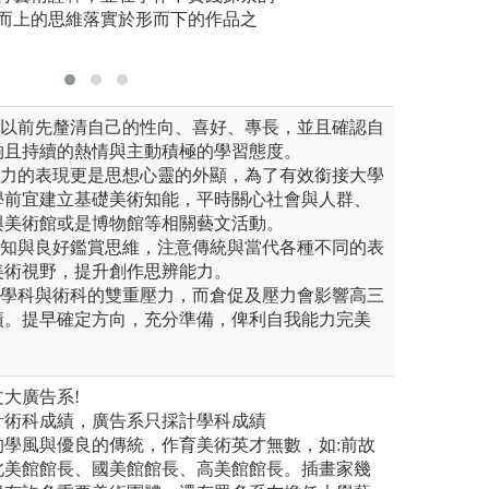
大學 雕塑學系
版權:國立臺灣藝
究。
而上的思維落實於形而下的作品之
系以前先釐清自己的性向、喜好、專長，並且確認自
夠且持續的熱情與主動積極的學習態度。
能力的表現更是思想心靈的外顯，為了有效銜接大學
學前宜建立基礎美術知能，平時關心社會與人群、
與美術館或是博物館等相關藝文活動。
認知與良好鑑賞思維，注意傳統與當代各種不同的表
美術視野，提升創作思辨能力。
臨學科與術科的雙重壓力，而倉促及壓力會影響高三
績。提早確定方向，充分準備，俾利自我能力完美
大廣告系!
計術科成績，廣告系只採計學科成績
的學風與優良的傳統，作育美術英才無數，如:前故
北美館館長、國美館館長、高美館館長。插畫家幾