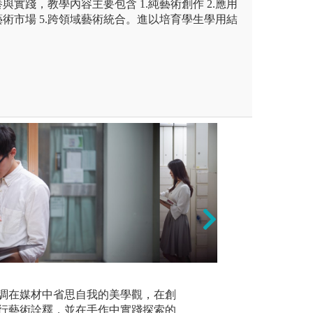
與實踐，教學內容主要包含 1.純藝術創作 2.應用
4.藝術市場 5.跨領域藝術統合。進以培育學生學用結
圖像學分析
圖像學(Ic
像誌進行
驗：金屬造型、木雕、石雕、
3、三、四年級工
考察傳統繪
材。
調在媒材中省思自我的美學觀，在創
業，縱向傳承，同
社會的意涵
行藝術詮釋，並在手作中實踐探索的