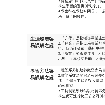
3.從構思到創作完成一件作
學生學習的邏輯與執行力。
4.學生待在學校時間長，一
為一輩子的夥伴。
1.「升學」是指輔導畢業生
生涯發展容
2.「創業」是指成為專業雕
易誤解之處
術、藝術評論家、藝術史學
3.「就業」如影視道具、3
小學、大專校院教師、才藝
1.雕塑系乃以培養雕塑家為
學習方法容
2.雕塑系雖然學習過程需要
易誤解之處
進，同學只要願意投入學習
的藝術家。
3.工坊制教學雖然以材質區
學生仍可進行跨工坊交流與