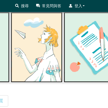
搜尋
常見問與答
登入
質