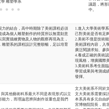
大學 雕塑學系
版權:國立臺灣藝術
議題，將形
中。
現力的結合，高中時期除了美術課程必須
1.進入大學美術學
能成為個人雕塑創作的特質所以無需刻意
己對美術是否有足
以寫實描繪實物及人物的觀察再現為主，
2.美術不僅是技術
，雕塑系的課程設計完整順暢，足以培育
美術課程內容，入
廣泛閱讀求知、參
4.養成正確的美術
現風格，增廣國際
3.美術科系考生面
學習成果與考測成
發揮。
文大美術系不同於文
，與其他藝術科系最大不同是表現形式以立
文大美術系需要採
形能力，而理論思辨與創作並重也是我們
本系具有多元自由
宮博物院院長，前