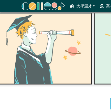
大學選才
高
ColleGo! 大學選才與高中育才輔助系統