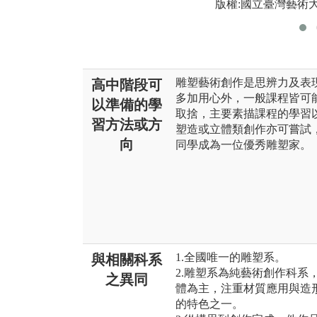
版權:國立臺灣藝術
雕塑藝術創作是思辨力及表
高中階段可
多加用心外，一般課程皆可
以準備的學
取捨，主要素描課程的學習
習方法或方
塑造或立體類創作亦可嘗試
向
同學成為一位優秀雕塑家。
1.全國唯一的雕塑系。
與相關科系
2.雕塑系為純藝術創作科系
之異同
體為主，注重材質應用與造
的特色之一。