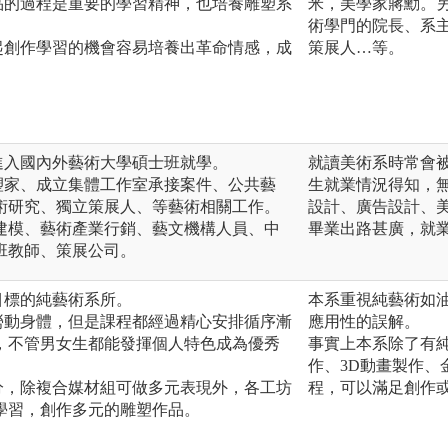
品的過程是重要的學習精神，也培養雕塑系
米，美學家蔣勳。
術學門的院長、系
起創作學習的機會容易培養出革命情感，成
策展人…等。
進入國內外藝術大學碩士班就學。
就讀美術系時常會
塑家、成立集體工作室承接案件、公共藝
生就業情況得知，
術研究、獨立策展人、等藝術相關工作。
設計、廣告設計、
D建模、藝術產業行銷、藝文機構人員、中
畢業出路甚廣，就
班教師、策展公司。
目標的純藝術系所。
本系重視純藝術如
勞動身體，但是課程都經過精心安排循序漸
應用性的誤解。
，不管男女生都能發揮個人特色成為優秀
事實上本系除了有
作、3D動畫製作
分，除複合媒材組可做多元表現外，各工坊
程，可以滿足創作
學習，創作多元的雕塑作品。