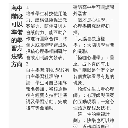
1.
建議高中生可閱讀課
高中
培養學生科技使用能
外叢書：
階段
力、建構健康促進教
「這才是心理學」：
可以
案能力、陪伴及與人
心理學研究歷程初
準備
會談能力、能互助合
探。
作進行團隊合作、將
「大腦喜歡這樣
的學
個人或團體學習成果
學」：大腦與學習間
習方
投稿心理學相關研討
的關聯。
法或
會或期刊論文發表。
「怪咖心理學」：星
方向
2.
座、占卜真的有用
自主學習:例如:學校有
嗎？幽默是什麼？從
自主學習社群的申
各個實驗看最有趣的
請，學生可自己組隊
現象。
報名參加，審核通過
「蛤蟆先生去看心理
後有經費支持辦理演
師」：心理師與個案
講及學習活動，完成
的互動現場，一窺心
後有獎金補助。
理治療歷程及技術。
「這一生的幸福計
劃」：快樂也可以練
習，逐步認識自己！