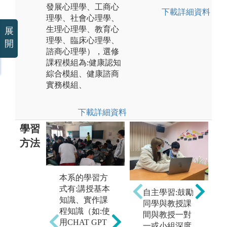
發展心理學、工商心
下載詳細資料
理學、社會心理學、
生理心理學、教育心
展
理學、臨床心理學、
開
諮商心理學），選修
課程模組為:健康認知
綜合模組、健康諮商
實務模組、
下載詳細資料
學習
方法
本系的學習方
校
式有:講授基本
自主學習:鼓勵
合作學習法：
進
知識、實作課
同學與教授課
學生自組或者
學
程知識（如:使
間與教授一對
老師編派成小
理
用CHAT GPT
一或小組深度
組，在老師指