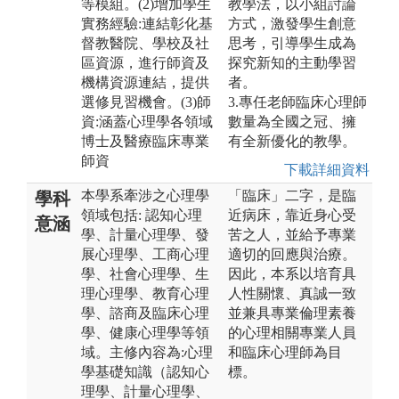
等模組。(2)增加學生
教學法，以小組討論
實務經驗:連結彰化基
方式，激發學生創意
督教醫院、學校及社
思考，引導學生成為
區資源，進行師資及
探究新知的主動學習
機構資源連結，提供
者。
選修見習機會。(3)師
3.專任老師臨床心理師
資:涵蓋心理學各領域
數量為全國之冠、擁
博士及醫療臨床專業
有全新優化的教學。
師資
下載詳細資料
本學系牽涉之心理學
「臨床」二字，是臨
學科
領域包括: 認知心理
近病床，靠近身心受
意涵
學、計量心理學、發
苦之人，並給予專業
展心理學、工商心理
適切的回應與治療。
學、社會心理學、生
因此，本系以培育具
理心理學、教育心理
人性關懷、真誠一致
學、諮商及臨床心理
並兼具專業倫理素養
學、健康心理學等領
的心理相關專業人員
域。主修內容為:心理
和臨床心理師為目
學基礎知識（認知心
標。
理學、計量心理學、