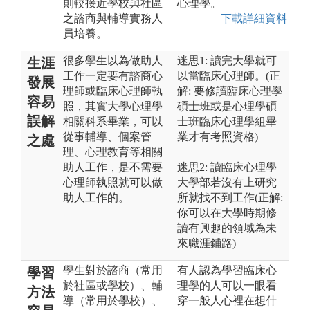
則較接近學校與社區
心理學。
之諮商與輔導實務人
下載詳細資料
員培養。
很多學生以為做助人
迷思1: 讀完大學就可
生涯
工作一定要有諮商心
以當臨床心理師。(正
發展
理師或臨床心理師執
解: 要修讀臨床心理學
容易
照，其實大學心理學
碩士班或是心理學碩
誤解
相關科系畢業，可以
士班臨床心理學組畢
從事輔導、個案管
業才有考照資格)
之處
理、心理教育等相關
助人工作，是不需要
迷思2: 讀臨床心理學
心理師執照就可以做
大學部若沒有上研究
助人工作的。
所就找不到工作(正解:
你可以在大學時期修
讀有興趣的領域為未
來職涯鋪路)
學生對於諮商（常用
有人認為學習臨床心
學習
於社區或學校）、輔
理學的人可以一眼看
方法
導（常用於學校）、
穿一般人心裡在想什