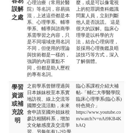
容易
心理治療（常用於醫
麼，或是可以像電視
誤解
院）等名詞，容易搞
上的犯罪調查科鑑識
混，上述這些都是本
問案人員，立刻判斷
之處
系、心理學系、輔導
他人是否說謊。 這是
學系、輔導與諮商學
很大的誤解。臨床心
系需學習之內容，只
理學是以科學的方
是不同場域使用名詞
法，結合心理病理，
不同，但使用的理論
並採用心理衡鑑及晤
與技術都是一樣的，
談技巧等方式，深入
強調的內容重點不
了解個體。
同，但都是助人歷程
的專有名詞。
之前學系曾辦理過與
臨心系課程介紹大補
學習
日本姊妹校至本系實
帖-「輔仁大學醫學院
資源
地訪視、線上交流等
臨床心理學系(臨心系)
或補
國際交流活動，未來
特色簡介」
充說
會申請至國外姐妹校
https://www.youtube.co
參訪相關科系，增加
m/watch?v=nAi9KB4K
明
文化敏感度及交流學
hAQ
習。另每年有1-2位學