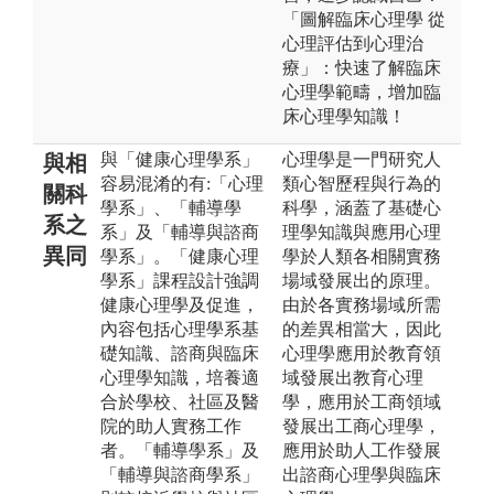
「圖解臨床心理學 從
心理評估到心理治
療」：快速了解臨床
心理學範疇，增加臨
床心理學知識！
與「健康心理學系」
心理學是一門研究人
與相
容易混淆的有:「心理
類心智歷程與行為的
關科
學系」、「輔導學
科學，涵蓋了基礎心
系之
系」及「輔導與諮商
理學知識與應用心理
異同
學系」。「健康心理
學於人類各相關實務
學系」課程設計強調
場域發展出的原理。
健康心理學及促進，
由於各實務場域所需
內容包括心理學系基
的差異相當大，因此
礎知識、諮商與臨床
心理學應用於教育領
心理學知識，培養適
域發展出教育心理
合於學校、社區及醫
學，應用於工商領域
院的助人實務工作
發展出工商心理學，
者。「輔導學系」及
應用於助人工作發展
「輔導與諮商學系」
出諮商心理學與臨床