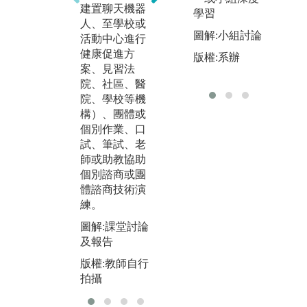
教
建置聊天機器
學習
導下，合作完
發
人、至學校或
成老師指定或
治
圖解:小組討論
活動中心進行
者學生自行確
方
健康促進方
版權:系辦
認的議題。
心
案、見習法
通常用在期末
職
院、社區、醫
報告上，培養
況
院、學校等機
同學確認問題
員
構）、團體或
以及解決問題
要
個別作業、口
的能力，並在
同
試、筆試、老
此過程中提升
何
師或助教協助
團隊合作與激
個別諮商或團
版
勵的能力。
體諮商技術演
本
圖解:課堂討論
練。
攝
本
版權:教師自行
圖解:課堂討論
拍攝
及報告
版權:教師自行
拍攝