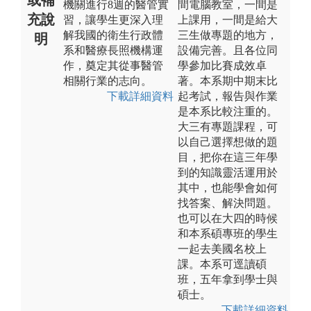
機關進行8週的醫管實
間電腦教室，一間是
充說
習，讓學生更深入理
上課用，一間是給大
解我國的衛生行政體
三生做專題的地方，
明
系和醫療長照機構運
設備完善。且各位同
作，奠定其從事醫管
學參加比賽成效卓
相關行業的志向。
著。本系期中期末比
下載詳細資料
起考試，報告與作業
是本系比較注重的。
大三有專題課程，可
以自己選擇想做的題
目，把你在這三年學
到的知識靈活運用於
其中，也能學會如何
找答案、解決問題。
也可以在大四的時候
和本系碩專班的學生
一起去美國名校上
課。本系可逕讀碩
班，五年拿到學士與
碩士。
下載詳細資料