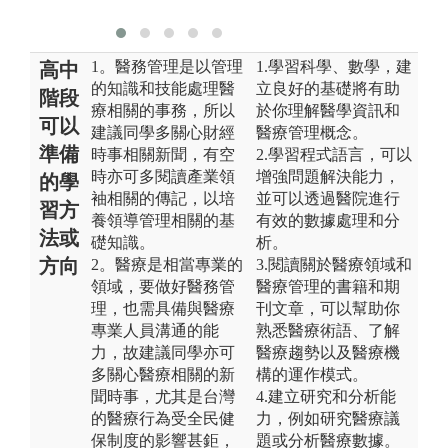
1。醫務管理是以管理
1.學習科學、數學，建
高中
的知識和技能處理醫
立良好的基礎將有助
階段
療相關的事務，所以
於你理解醫學資訊和
可以
建議同學多關心財經
醫療管理概念。
準備
時事相關新聞，有空
2.學習程式語言，可以
時亦可多閱讀產業領
增強問題解決能力，
的學
袖相關的傳記，以培
並可以透過醫院進行
習方
養領導管理相關的基
有效的數據處理和分
法或
礎知識。
析。
方向
2。醫療是相當專業的
3.閱讀關於醫療領域和
領域，要做好醫務管
醫療管理的書籍和期
理，也需具備與醫療
刊文章，可以幫助你
專業人員溝通的能
熟悉醫療術語、了解
力，故建議同學亦可
醫療趨勢以及醫療機
多關心醫療相關的新
構的運作模式。
聞時事，尤其是台灣
4.建立研究和分析能
的醫療行為受全民健
力，例如研究醫療議
保制度的影響甚鉅，
題或分析醫療數據。