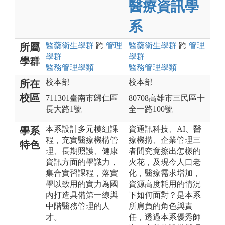
醫療資訊學
系
醫藥衛生
學群
跨
管理
醫藥衛生
學群
跨
管理
所屬
學群
學群
學群
醫務管理
學類
醫務管理
學類
校本部
校本部
所在
校區
711301臺南市歸仁區
80708高雄市三民區十
長大路1號
全一路100號
本系設計多元模組課
資通訊科技、AI、醫
學系
程，充實醫療機構管
療機搆、企業管理三
特色
理、長期照護、健康
者間究竟擦出怎樣的
資訊方面的學識力，
火花，及現今人口老
集合實習課程，落實
化，醫療需求增加，
學以致用的實力為國
資源高度耗用的情況
內打造具備第一線與
下如何面對？是本系
中階醫務管理的人
所肩負的角色與責
才。
任，透過本系優秀師