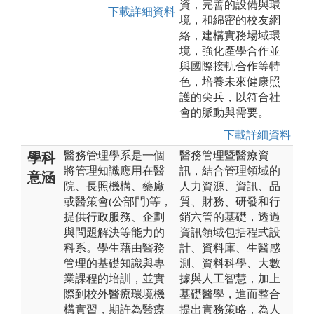
資，完善的設備與環
下載詳細資料
境，和綿密的校友網
絡，建構實務場域環
境，強化產學合作並
與國際接軌合作等特
色，培養未來健康照
護的尖兵，以符合社
會的脈動與需要。
下載詳細資料
醫務管理學系是一個
醫務管理暨醫療資
學科
將管理知識應用在醫
訊，結合管理領域的
意涵
院、長照機構、藥廠
人力資源、資訊、品
或醫策會(公部門)等，
質、財務、研發和行
提供行政服務、企劃
銷六管的基礎，透過
與問題解決等能力的
資訊領域包括程式設
科系。學生藉由醫務
計、資料庫、生醫感
管理的基礎知識與專
測、資料科學、大數
業課程的培訓，並實
據與人工智慧，加上
際到校外醫療環境機
基礎醫學，進而整合
構實習，期許為醫療
提出實務策略，為人