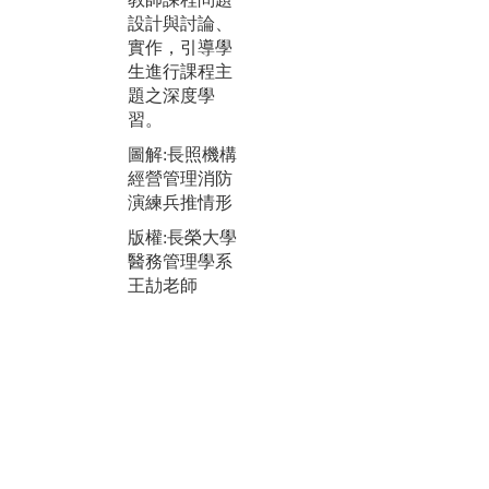
圖解:問題導向
設計與討論、
圖
學習-模擬記者
實作，引導學
論
會及企劃案競
生進行課程主
案
案
題之深度學
版
習。
版權:長榮大學
醫
醫務管理學系
圖解:長照機構
秦
秦兆瑋老師
經營管理消防
演練兵推情形
版權:長榮大學
醫務管理學系
王劼老師