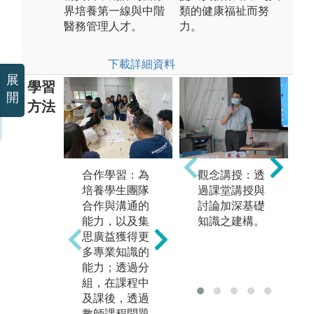
界培養第一線與中階
類的健康福祉而努
醫務管理人才。
力。
下載詳細資料
展
學習
開
方法
問題導向學
習：為使學生
具備於情境中
理解與活用知
個
合作學習：為
觀念講授：透
識之能力，教
師
培養學生團隊
過課堂講授與
師設計醫療與
關
合作與溝通的
討論加深基礎
管理專業情境
並
能力，以及集
知識之建構。
問題，透過問
各
思廣益獲得更
題設計，使學
具
多專業知識的
生於特定情境
進
能力；透過分
中進行學理與
立
組，在課程中
實務結合之討
與
及課後，透過
論。
決
教師課程問題