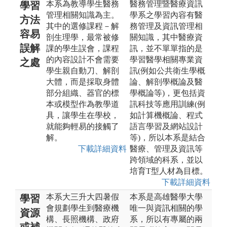
本系為教導學生醫務
醫務管理暨醫療資訊
學習
管理相關知識為主。
學系之學習內容有醫
方法
其中的選修課程－解
務管理及資訊管理相
容易
剖生理學，最常被修
關知識，其中醫療資
誤解
課的學生誤會，課程
訊，並不單單指的是
的內容設計不會需要
學習醫學相關專業資
之處
學生親自動刀、解剖
訊(例如公共衛生學概
大體，而是採取身體
論、解剖學概論及醫
部分組織、器官的標
學概論等)，更包括資
本或模型作為教學道
訊科技等應用訓練(例
具，讓學生在學校，
如計算機概論、程式
就能夠輕易的接觸了
語言學習及網站設計
解。
等)，所以本系是結合
下載詳細資料
醫療、管理及資訊等
跨領域的科系，並以
培育T型人材為目標。
下載詳細資料
本系大三升大四暑假
本系是高雄醫學大學
學習
會規劃學生到醫療機
唯一與資訊相關的學
資源
構、長照機構、政府
系，所以有專屬的兩
或補