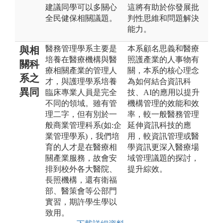
建議同學可以多關心
這將有助於你發展批
全民健保相關議題。
判性思維和問題解決
能力。
醫務管理學系主要是
本系顧名思義和醫療
與相
培養在醫療機構與醫
照護產業的人事物有
關科
療相關產業的管理人
關，本系的核心理念
系之
才，與護理學系培養
為如何結合資訊科
異同
臨床專業人員是完全
技、AI的應用以提升
不同的領域。雖有管
機構管理的效能和效
理二字，但有別於一
率，較一般醫務管理
般商業管理科系(如:企
延伸資訊科技的應
業管理學系)，我們培
用，較資訊管理或醫
育的人才是在醫療相
學資訊更深入醫療場
關產業服務，故會安
域管理議題的探討，
排到校外各大醫院、
提升綜效。
長照機構，還有衛福
部、醫策會等公部門
實習，期許學生學以
致用。