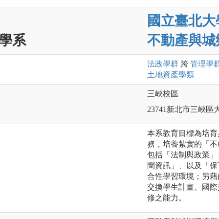
國立臺北大
學系
不動產與城
法政
學群
跨
管理
學
土地資產
學類
三峽校區
23741新北市三峽區
本系教育目標為培育
務，培養紮實的「不
包括「法制與政策」
間資訊」、以及「保
合性學習環境；另藉
交換學生計畫、國際
修之能力。