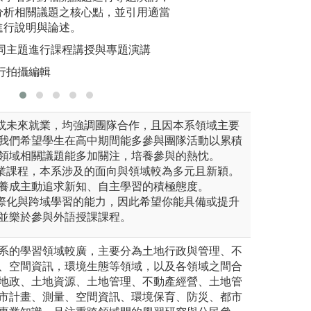
分析相關議題之核心點，並引用適當
圖解:實作
進行說明與論述。
版權:本系
不同主題進行課程講授與專題演講
行拍攝編輯
間或未來就業，均強調團隊合作，且因本系領域主要
我們希望學生在高中期間能多參與團隊活動以累積
領域相關議題能多加關注，培養參與的熱忱。
專業課程，本系涉及的面向與領域較為多元且新穎。
養成主動追求新知、自主學習的積極態度。
國際化與跨域學習的能力，因此希望你能具備或提升
並樂於參與外語授課課程。
系的學習領域較廣，主要分為土地行政與管理、不
、空間資訊，環境生態等領域，以及各領域之間合
地政、土地資源、土地管理、不動產經營、土地管
市計畫、測量、空間資訊、環境保育、防災、都市