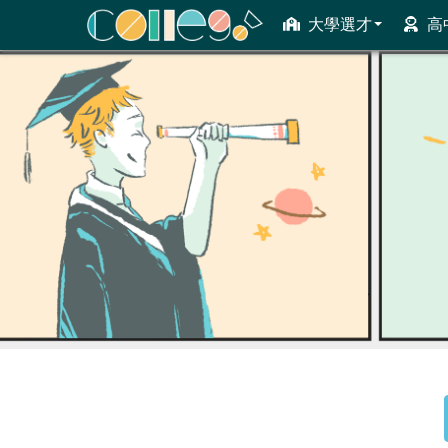
大學選才
高
ColleGo! 大學選才與高中育才輔助系統