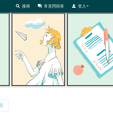
搜尋
常見問與答
登入
質