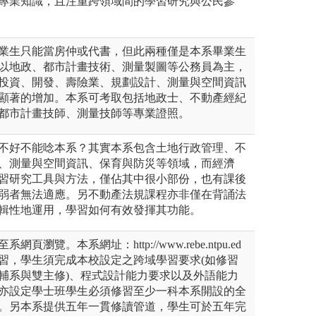
專業知識，且注重跨領域間的學習研究與公民參
業生只能當房仲或代書，但此兩種僅是本系畢業生
以地政、都市計畫技術、測量製圖等公務員為主，
投資、開發、壽險業、規劃設計、測量與空間資訊
顯著的增加。本系可考取包括地政士、不動產經紀
都市計畫技師、測量技師等專業證照。
不好不能唸本系？其實本系包含土地行政管理、不
、測量與空間資訊、保育與防災等領域，而經濟
習研究工具與方法，僅佔其中很小部份，也有課後
弱者無法適應。另不動產法規課程亦非僅在背誦法
輯性地運用，學習如何有效發揮其功能。
瀏覽。本系網址：http://www.rebe.ntpu.ed
域學習，學生須完成本校設定之跨域學習要求(如修習
輔系與雙主修)、程式設計能力要求以及外語能力
亦設定學士班學生必須修習至少一科本系開設的全
。另本系提供五年一貫修讀管道，學生可於五年完