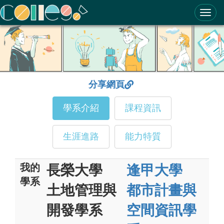
ColleGo! 大學選才與高中育才輔助系統
分享網頁
學系介紹
課程資訊
生涯進路
能力特質
我的
長榮大學
逢甲大學
學系
土地管理與
都市計畫與
開發學系
空間資訊學