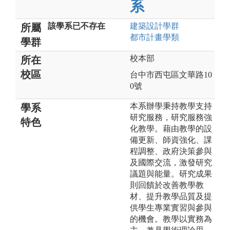
系
該學系已不存在
建築設計
學群
所屬
都市計畫
學類
學群
校本部
所在
校區
台中市西屯區文華路10
0號
本系辦學秉持教學支持
學系
研究服務，研究服務強
特色
化教學。藉由教學的設
備更新、師資強化、課
程調整、政府決策參與
及國際交流，激發研究
議題與能量。研究成果
則回饋於改善教學教
材、提升教學品質及提
供學生專業實習與參與
的機會。教學以實務為