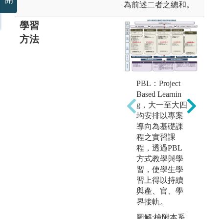
為前述二者之總和。
學習
方法
PBL：Project
C
Based Learnin
c
g，大一至大四
思
均安排以專案
（
導向為基礎課
p
程之實習課
施
程，透過PBL
方式教學與學
習，使學生學
習上得以持續
與產、官、學
界接軌。
圖解:檢附本系