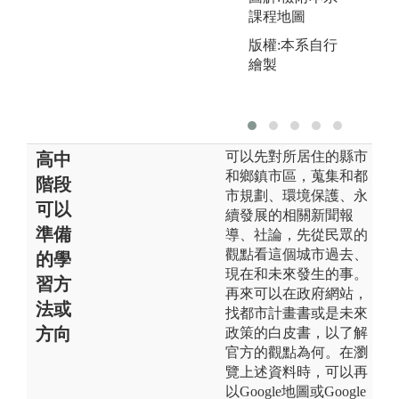
課程地圖
版
版權:本系自行
教
繪製
s:
W
可以先對所居住的縣市
高中
和鄉鎮市區，蒐集和都
階段
市規劃、環境保護、永
可以
續發展的相關新聞報
準備
導、社論，先從民眾的
觀點看這個城市過去、
的學
現在和未來發生的事。
習方
再來可以在政府網站，
法或
找都市計畫書或是未來
方向
政策的白皮書，以了解
官方的觀點為何。在瀏
覽上述資料時，可以再
以Google地圖或Google