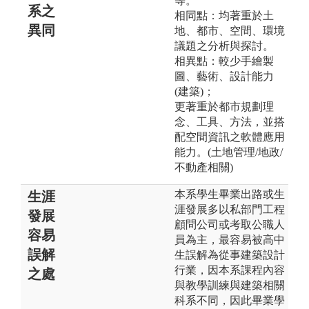
等。
系之
相同點：均著重於土
異同
地、都市、空間、環境
議題之分析與探討。
相異點：較少手繪製
圖、藝術、設計能力
(建築)；
更著重於都市規劃理
念、工具、方法，並搭
配空間資訊之軟體應用
能力。(土地管理/地政/
不動產相關)
本系學生畢業出路或生
生涯
涯發展多以私部門工程
發展
顧問公司或考取公職人
容易
員為主，最容易被高中
誤解
生誤解為從事建築設計
行業，因本系課程內容
之處
與教學訓練與建築相關
科系不同，因此畢業學