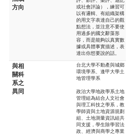
評、影評、樂評、遊記
方向
或社會評論），練習可
以有邏輯、有組織架構
的用文字表達自己的觀
點想法，並注意不要使
用過多的國文辭藻形
容，而是能夠以真實數
據或具體事實描述，表
達出你想要說的話。
台北大學不動產與城鄉
與相
環境學系、逢甲大學土
關科
地管理學系
系之
異同
政治大學地政學系土地
管理組為結合人文社會
與理工科技之學系，教
學師資與土地資源規劃
組、土地測量資訊組共
同支援，學生除學習法
政、經濟與商學之專業