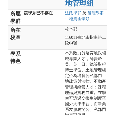
地管理組
該學系已不存在
法政
學群
跨
管理
學群
所屬
土地資產
學類
學群
校本部
所在
校區
116011臺北市指南路二
段64號
本系致力於培育地政領
學系
域專業人才，師資於
特色
美、英、日、德等取得
博士學位。土地管理組
定位為培育公私部門土
地政策與法律、不動產
管理與經營人才；課程
理論與實務並重。在學
生可透過交換生制度至
國外大學學習，而畢業
系友服務於公、私部門