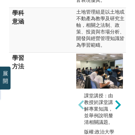
皆表現優異。
土地管理組是以土地或
學科
不動產為教學及研究主
意涵
軸，相關之法制、政
策、投資與市場分析、
開發與經營管理知識皆
為學習範疇。
學習
方法
展
開
課堂講授：由
教授於課堂講
解專業知識，
並舉例說明釐
清相關議題。
版權:政治大學