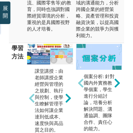
流、國際零售等)的教
域的溝通能力，分析
展
育，同時也強調對國
跨國企業的經營策
開
際經貿環境的分析，
略、資產管理和投資
重視的是具國際視野
融資決策，以提高國
的人才培養。
際企業的競爭力與獲
利能力。
學習
方法
課堂講授：由
個案分析: 針對
老師講授企業
國內外實務教
經營與管理的
學個案，學生
之規劃、執行
進行分組討
與控制，使學
論，培養分析
生瞭解管理手
解決問題、溝
團隊學習：藉
產
法如何讓企業
通協調、團隊
由課程規劃，
帶
達到低成本、
合作、責任心
例如：海外研
際
速度快與高品
的能力。
習、管理課
現
質之目的。