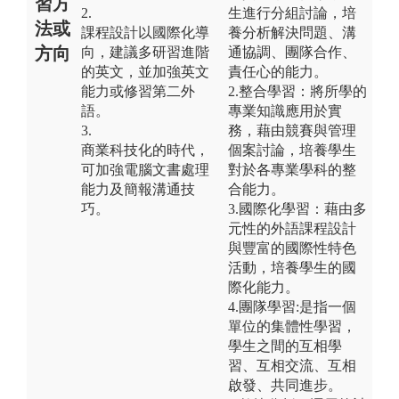
習方
2.
生進行分組討論，培
法或
課程設計以國際化導
養分析解決問題、溝
方向
向，建議多研習進階
通協調、團隊合作、
的英文，並加強英文
責任心的能力。
能力或修習第二外
2.整合學習：將所學的
語。
專業知識應用於實
3.
務，藉由競賽與管理
商業科技化的時代，
個案討論，培養學生
可加強電腦文書處理
對於各專業學科的整
能力及簡報溝通技
合能力。
巧。
3.國際化學習：藉由多
元性的外語課程設計
與豐富的國際性特色
活動，培養學生的國
際化能力。
4.團隊學習:是指一個
單位的集體性學習，
學生之間的互相學
習、互相交流、互相
啟發、共同進步。