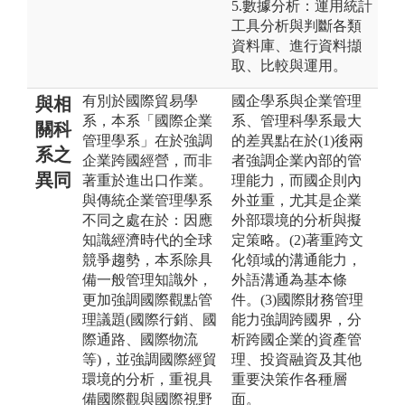
5.數據分析：運用統計
工具分析與判斷各類
資料庫、進行資料擷
取、比較與運用。
有別於國際貿易學
國企學系與企業管理
與相
系，本系「國際企業
系、管理科學系最大
關科
管理學系」在於強調
的差異點在於(1)後兩
系之
企業跨國經營，而非
者強調企業內部的管
異同
著重於進出口作業。
理能力，而國企則內
與傳統企業管理學系
外並重，尤其是企業
不同之處在於：因應
外部環境的分析與擬
知識經濟時代的全球
定策略。(2)著重跨文
競爭趨勢，本系除具
化領域的溝通能力，
備一般管理知識外，
外語溝通為基本條
更加強調國際觀點管
件。(3)國際財務管理
理議題(國際行銷、國
能力強調跨國界，分
際通路、國際物流
析跨國企業的資產管
等)，並強調國際經貿
理、投資融資及其他
環境的分析，重視具
重要決策作各種層
備國際觀與國際視野
面。