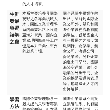
的人才培養。
本系主要培養具國際
國企系學生畢業後的
生涯
視野之各專業領域人
出路，除能到國際企
發展
才，國際企業管理學
業公司外，舉凡和國
容易
系的畢業出路不只是
際企業實務流程有關
誤解
至海外就業，國內企
的單位，皆是國企人
業處理國際事務工作
可一展長才之處，如
之處
也是本系畢業生重要
報關行、倉儲業、航
的就業市場。
空公司、海運公司、
保險業等。另外企業
的進出口部門、國際
海陸空運業、銀行金
融業的外匯部門、企
業的採購及運籌管理
等，也是國企人才的
出路選擇。
國際企業管理學系一
國際企業學系不同於
學習
般人認為只學習專業
企業管理系，其範圍
方法
的商管知識，但本系
延伸至國際領域，不