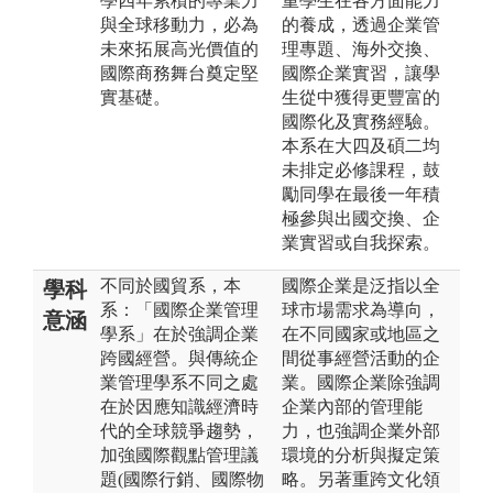
學四年累積的專業力
重學生在各方面能力
與全球移動力，必為
的養成，透過企業管
未來拓展高光價值的
理專題、海外交換、
國際商務舞台奠定堅
國際企業實習，讓學
實基礎。
生從中獲得更豐富的
國際化及實務經驗。
本系在大四及碩二均
未排定必修課程，鼓
勵同學在最後一年積
極參與出國交換、企
業實習或自我探索。
不同於國貿系，本
國際企業是泛指以全
學科
系：「國際企業管理
球市場需求為導向，
意涵
學系」在於強調企業
在不同國家或地區之
跨國經營。與傳統企
間從事經營活動的企
業管理學系不同之處
業。國際企業除強調
在於因應知識經濟時
企業內部的管理能
代的全球競爭趨勢，
力，也強調企業外部
加強國際觀點管理議
環境的分析與擬定策
題(國際行銷、國際物
略。另著重跨文化領