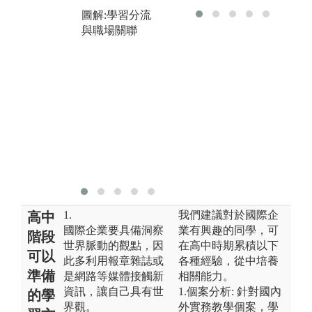
程、實務講座
析
圖解:學習分流
等，讓學生進
為
與職場關聯
行小團體討
解
論，進而達到
查
同儕學習。
資
以
圖解:日韓商務
消
與貿易組/韓國
感
文創產業經營
批
組
圖
金
1.
我們建議對於國際企
高中
國際企業要具備洞察
業有興趣的同學，可
階段
世界脈動的觀點，因
在高中時期累積以下
可以
此多利用報章雜誌或
各種經驗，從中培養
準備
是網路等媒體接觸新
相關能力。
資訊，讓自己具有世
1.個案分析: 針對國內
的學
界觀。
外實務教學個案，學