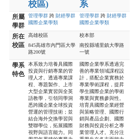
校區)
系
管理
學群
跨
財經
學群
管理
學群
跨
財經
學群
所屬
國際企業
學類
國際企業
學類
學群
高雄校區
校本部
所在
校區
845高雄市內門區大學
南投縣埔里鎮大學路
路200號
一號
本系致力培養具國際
國際企業學系透過完
學系
投資與行銷專業的管
善的專業領域課程設
特色
理人才。透過專業課
計，搭配企業實務於
程、專題製作、上市
專業學術課程，提昇
大型企業實習與全英
學生國際企業的學術
語教學，引領同學洞
專業與實務參與性。
悉跨國企業全球投資
培育具國際企業經營
營運的管理技術；並
與策略管理、國際行
結合海外交換學習與
銷與產品企劃、國際
雙聯學位，拓展國際
財務與投資分析之專
視野與語言能力。同
業管理人才。充分注