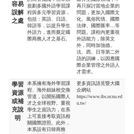
容易
規劃多國外語學習課
再只探討當地企業的
誤解
程與多元學習資源，
問題，更加入國際文
包括：英語、日語、
化、風俗民情、國際
之處
韓語等，以提升學生
法律、國際匯率…等
外語力，進而奠定國
問題。課程內更重視
際商務人才之基石。
外語能力，除英文
外，同時加強德、
法、西、日等第二外
語的訓練，以因應國
際企業管理之外語人
才需求。
本系擁有海外學習課
更多資訊請見暨大國
學習
程、海外姐妹校交換
企網站
資源
管道，以開拓國際人
https://www.ibs.ncnu.ed
或補
才之全球視野。重視
u.tw/
充說
學生之資訊力，在系
上可直接考取資訊相
明
關國際證照。此外，
本系設有日韓商務