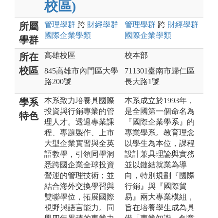
校區)
管理
學群
跨
財經
學群
管理
學群
跨
財經
學群
所屬
國際企業
學類
國際企業
學類
學群
高雄校區
校本部
所在
校區
845高雄市內門區大學
711301臺南市歸仁區
路200號
長大路1號
本系致力培養具國際
本系成立於1993年，
學系
投資與行銷專業的管
是全國第一個命名為
特色
理人才。透過專業課
『國際企業學系』的
程、專題製作、上市
專業學系。教育理念
大型企業實習與全英
以學生為本位，課程
語教學，引領同學洞
設計兼具理論與實務
悉跨國企業全球投資
並以鏈結就業為導
營運的管理技術；並
向，特別規劃『國際
結合海外交換學習與
行銷』與『國際貿
雙聯學位，拓展國際
易』兩大專業模組，
視野與語言能力。同
旨在培養學生成為具