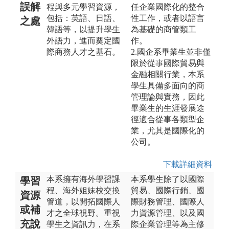
誤解
程與多元學習資源，
任企業國際化的整合
包括：英語、日語、
性工作，或者以語言
之處
韓語等，以提升學生
為基礎的商管類工
外語力，進而奠定國
作。
際商務人才之基石。
2.國企系畢業生並非僅
限於從事國際貿易與
金融相關行業，本系
學生具備多面向的商
管理論與實務，因此
畢業生的生涯發展途
徑適合從事各類型企
業，尤其是國際化的
公司。
下載詳細資料
本系擁有海外學習課
本系學生除了以國際
學習
程、海外姐妹校交換
貿易、國際行銷、國
資源
管道，以開拓國際人
際財務管理、國際人
或補
才之全球視野。重視
力資源管理、以及國
充說
學生之資訊力，在系
際企業管理等為主修