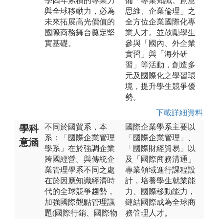
學四年累積的專業力
備「專業知識、創意
與全球移動力，必為
思維、企業倫理」之
未來拓展高光價值的
全方位企業國際化專
國際商務舞台奠定堅
業人才。並鼓勵學生
實基礎。
參與「國內、外企業
實習」與「海外研
習」等活動，創造多
元及國際化之學習環
境，提升學生競爭優
勢。
下載詳細資料
不同於國貿系，本
國際企業學系主要以
學科
系：「國際企業管理
「國際企業管理」、
意涵
學系」在於強調企業
「國際財經貿易」以
跨國經營。與傳統企
及「國際商務溝通」
業管理學系不同之處
專業領域進行課程設
在於因應知識經濟時
計，培養學生就業能
代的全球競爭趨勢，
力、國際移動能力，
加強國際觀點管理議
鏈結國際成為全球商
題(國際行銷、國際物
務管理人才。