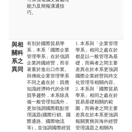
能力及簡報溝通技
巧。
有別於國際貿易學
1. 本系與「企業管理
與相
系，本系「國際企業
學系」相同之處在於
關科
管理學系」在於強調
都是以一般管理為基
系之
企業跨國經營，而非
礎，而兩者之間主要
異同
著重於進出口作業。
差異在於本系更強調
與傳統企業管理學系
國際企業經營與跨文
不同之處在於：因應
化管理等相關內容。
知識經濟時代的全球
2. 本系與「國際貿易
競爭趨勢，本系除具
學系」相同之處在於
備一般管理知識外，
貿易基礎相關的範
更加強調國際觀點管
圍，而兩者之間主要
理議題(國際行銷、國
差異在於本系更強調
際通路、國際物流
報關實務與海外經營
等)，並強調國際經貿
管理議題之相關內