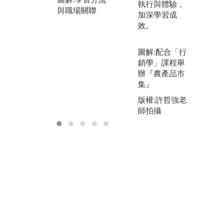
執行與體驗，
等，讓學生進
為
與職場關聯
加深學習成
行小團體討
解
效。
論，進而達到
查
同儕學習。
資
以
圖解:配合「行
圖解:日韓商務
消
銷學」課程舉
與貿易組/韓國
感
辦『農產品市
文創產業經營
批
集』
組
圖
版權:許哲強老
金
師拍攝