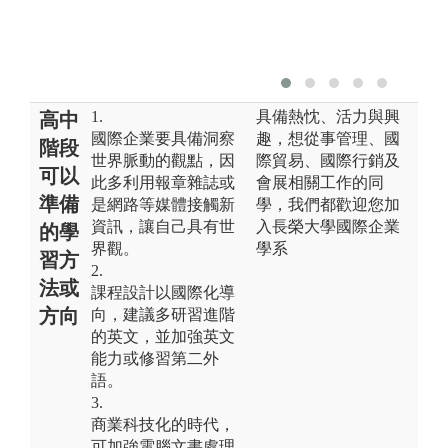
1.
具備熱忱、活力與興
高中
國際企業要具備洞察
趣，想從事管理、國
階段
世界脈動的觀點，因
際貿易、國際行銷及
可以
此多利用報章雜誌或
會展相關工作的同
準備
是網路等媒體接觸新
學，我們都歡迎您加
資訊，讓自己具有世
入長榮大學國際企業
的學
界觀。
學系
習方
2.
法或
課程設計以國際化導
方向
向，建議多研習進階
的英文，並加強英文
能力或修習第二外
語。
3.
商業科技化的時代，
可加強電腦文書處理