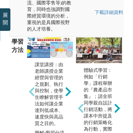
流、國際零售等)的教
育，同時也強調對國
下載詳細資料
展
際經貿環境的分析，
開
重視的是具國際視野
的人才培養。
學習
方法
課堂講授：由
體驗式學習：
老師講授企業
例如「行銷
經營與管理的
學」課程舉辦
之規劃、執行
的『農產品市
與控制，使學
集』；請全班
生瞭解管理手
同學親自設計
團隊學習：藉
產
法如何讓企業
行銷活動，將
由課程規劃，
帶
達到低成本、
課本中所提及
例如：海外研
際
速度快與高品
的行銷策略化
習、管理課
現
質之目的。
為行動，實際
程、實務講座
析
圖解:學習分流