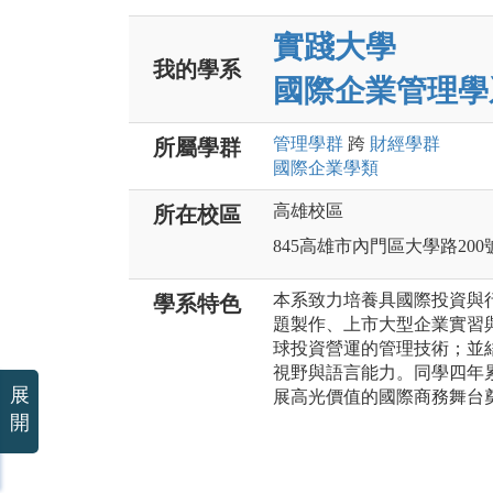
實踐大學
我的學系
國際企業管理學
管理
學群
跨
財經
學群
所屬學群
國際企業
學類
高雄校區
所在校區
845高雄市內門區大學路200
本系致力培養具國際投資與
學系特色
題製作、上市大型企業實習
球投資營運的管理技術；並
視野與語言能力。同學四年
展
展高光價值的國際商務舞台
開