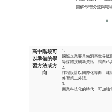
圖解:學習分流與職
1.
高中階段可
國際企業要具備洞察世界脈
以準備的學
等媒體接觸新資訊，讓自己
習方法或方
2.
向
課程設計以國際化導向，建
修習第二外語。
3.
商業科技化的時代，可加強