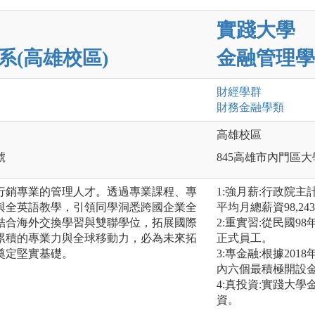
實踐大學
系(高雄校區)
金融管理學
財經
學群
財務金融
學類
高雄校區
號
845高雄市內門區大
行銷專業的管理人才。透過專業課程、專
1:強月薪:行政院
與全英語教學，引領同學洞悉跨國企業全
平均月總薪資98,
結合海外交換學習與雙聯學位，拓展國際
2:重實習:從民國
累積的專業力與全球移動力，必為未來拓
正式員工。
奠定堅實基礎。
3:專金融:根據20
內六個最積極開設
4:真投資:實踐大
資。