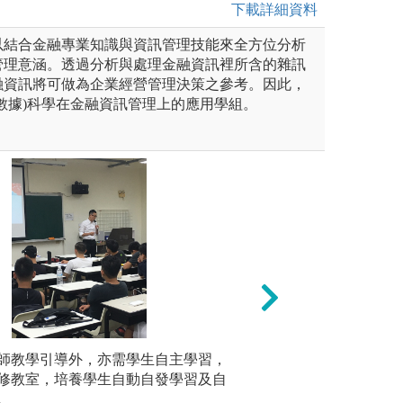
下載詳細資料
以結合金融專業知識與資訊管理技能來全方位分析
管理意涵。透過分析與處理金融資訊裡所含的雜訊
融資訊將可做為企業經營管理決策之參考。因此，
數據)科學在金融資訊管理上的應用學組。
程規劃，例如：海外研習、管
師教學引導外，亦需學生自主學習，
產業觀摩: 老師
提供資金
等，讓學生進行小團體討論，
修教室，培養學生自動自發學習及自
察與分析消費者之
培養同學
。
。
查進行個案與資料