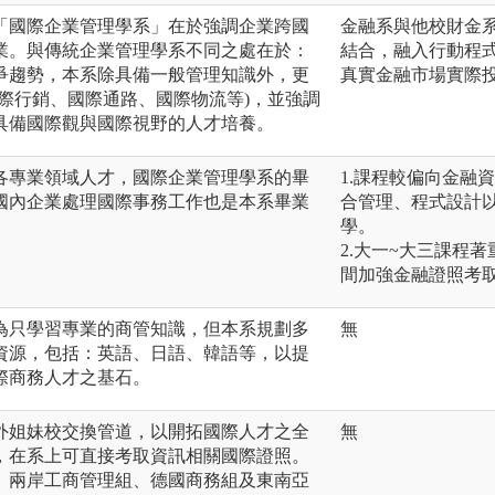
「國際企業管理學系」在於強調企業跨國
金融系與他校財金
業。與傳統企業管理學系不同之處在於：
結合，融入行動程
爭趨勢，本系除具備一般管理知識外，更
真實金融市場實際
際行銷、國際通路、國際物流等)，並強調
具備國際觀與國際視野的人才培養。
各專業領域人才，國際企業管理學系的畢
1.課程較偏向金融
國內企業處理國際事務工作也是本系畢業
合管理、程式設計
學。
2.大一~大三課程
間加強金融證照考
為只學習專業的商管知識，但本系規劃多
無
資源，包括：英語、日語、韓語等，以提
際商務人才之基石。
外姐妹校交換管道，以開拓國際人才之全
無
，在系上可直接考取資訊相關國際證照。
、兩岸工商管理組、德國商務組及東南亞