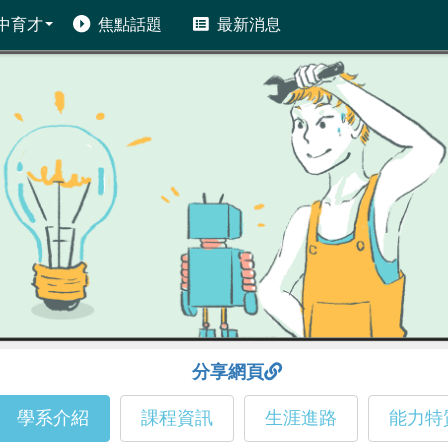
中育才
焦點話題
最新消息
分享網頁
學系介紹
課程資訊
生涯進路
能力特