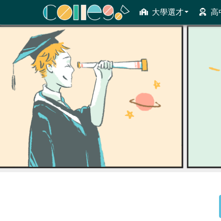
大學選才
高
ColleGo! 大學選才與高中育才輔助系統