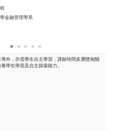
圖解:投資
場的敏感度、反思
易組/韓國文創產業經營組
課程
版權:實踐
圖解:外匯數位金
大學金融管理學系
引導外，亦需學生自主學習，課餘時間多瀏覽相關
培養學生學習及自主探索能力。