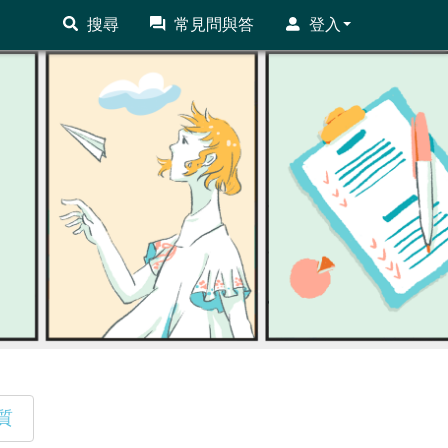
搜尋
常見問與答
登入
質