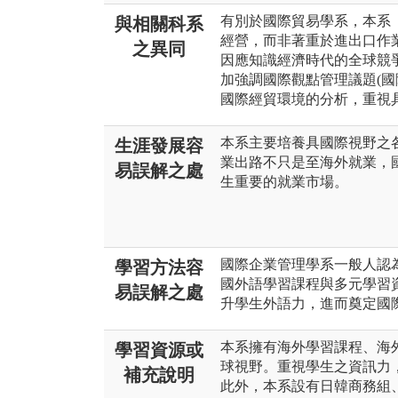
有別於國際貿易學系，本系
與相關科系
經營，而非著重於進出口作
之異同
因應知識經濟時代的全球競
加強調國際觀點管理議題(國
國際經貿環境的分析，重視
本系主要培養具國際視野之
生涯發展容
業出路不只是至海外就業，
易誤解之處
生重要的就業市場。
國際企業管理學系一般人認
學習方法容
國外語學習課程與多元學習
易誤解之處
升學生外語力，進而奠定國
本系擁有海外學習課程、海
學習資源或
球視野。重視學生之資訊力
補充說明
此外，本系設有日韓商務組