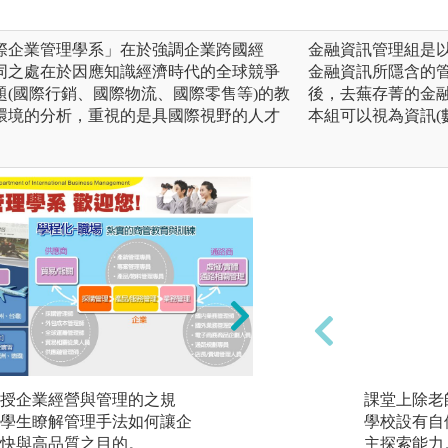
際企業管理學系」在於強調企業跨國經
金融資訊管理組是
同之處在於因應知識經濟時代的全球競爭
金融資訊所隱含的
(國際行銷、國際物流、國際零售等)的教
後，去蕪存菁的金
環境的分析，重視的是具國際視野的人才
本組可以視為資訊(
授企業經營與管理的之規
團隊學習：藉由課
課堂上除老
學生瞭解管理手法如何讓企
理課程、實務講座
學校設有自
快與高品質之目的。
進而達到同儕學習
主探索能力