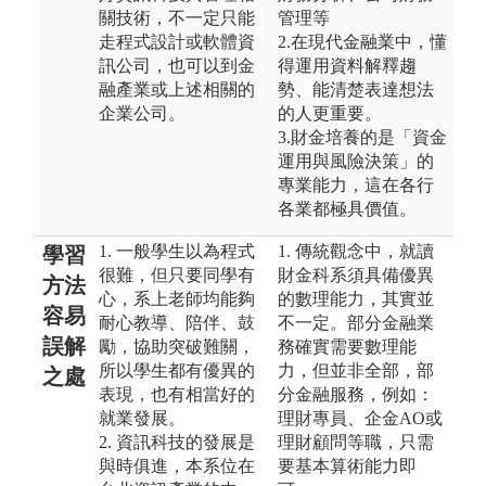
關技術，不一定只能
管理等
走程式設計或軟體資
2.在現代金融業中，懂
訊公司，也可以到金
得運用資料解釋趨
融產業或上述相關的
勢、能清楚表達想法
企業公司。
的人更重要。
3.財金培養的是「資金
運用與風險決策」的
專業能力，這在各行
各業都極具價值。
1. 一般學生以為程式
1. 傳統觀念中，就讀
學習
很難，但只要同學有
財金科系須具備優異
方法
心，系上老師均能夠
的數理能力，其實並
容易
耐心教導、陪伴、鼓
不一定。部分金融業
誤解
勵，協助突破難關，
務確實需要數理能
所以學生都有優異的
力，但並非全部，部
之處
表現，也有相當好的
分金融服務，例如：
就業發展。
理財專員、企金AO或
2. 資訊科技的發展是
理財顧問等職，只需
與時俱進，本系位在
要基本算術能力即