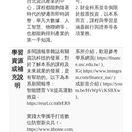
台北資訊產業的中
可。
心，課程都能夠隨著
2. 財金科系並非侷限
時代的變遷而即時調
於股票投資，以本系
整，舉凡大數據、人
而言，課程與學習是
工智慧、物聯網等，
涵蓋銀行與證券等各
也都能夠得到產業的
項業務。
第一手知識。
多閱讀報章雜誌有關
系所介紹，歡迎參考
學習
資訊科技的發展，對
學系網頁( https://financ
資源
於了解本系的課程及
e.usc.edu.tw/ )、
或補
未來就業的發展，是
IG( https://www.instagra
充說
有幫助的。以下為本
m.com/finance_usc/ )
系新聞報導：
或影音介紹 ( https://you
明
智能體育 VR提高運動
tu.be/HvWpVcKSBXw
效益 -
)。
https://reurl.cc/m0rER9
實踐大學攜手打造數
位防禦新尖兵！-
https://www.ithome.com.