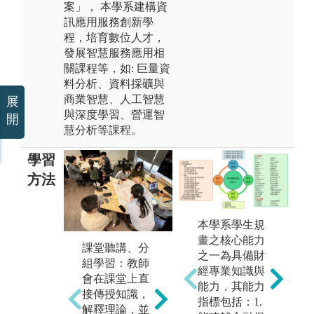
案」， 本學系建構資
訊應用服務創新學
程，培育數位人才，
發展智慧服務應用相
關課程等，如: 巨量資
料分析、資料採礦與
商業智慧、人工智慧
展
與深度學習、營運智
開
慧分析等課程。
學習
方法
本學系學生規
專
實機操作：經
畫之核心能力
課堂聽講、分
賽
由實作過程學
之一為具備財
組學習：教師
選
習 (程式寫
經專業知識與
會在課堂上直
題
作、程式開
能力，其能力
接傳授知識，
究
發、數位媒體
指標包括：1.
解釋理論，並