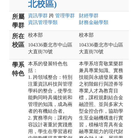
北校區)
資訊
學群
跨
管理
學群
財經
學群
所屬
資訊管理
學類
財務金融
學類
學群
校本部
校本部
所在
校區
104336臺北市中山區
104336臺北市中山區
大直街70號
大直街70號
本系的發展特色包
本學系培育敬業樂群
學系
括：
兼具專業知識、實務
特色
1. 跨領域整合：特別
技能與永續發展素養
注重資訊科技與管理
之初階銀行與證券等
學科的整合，使學生
專業人才為教育目
能夠同時具備技術和
標，課程規劃結合金
管理的知識，成為兩
融證照、並與多家大
者的有機結合者。
型金控合作，協助學
2. 實務導向：課程內
生至金融機構進行實
容設計著重於實踐應
習，積極培育具有金
用，學生在學習過程
融專業能力的現代財