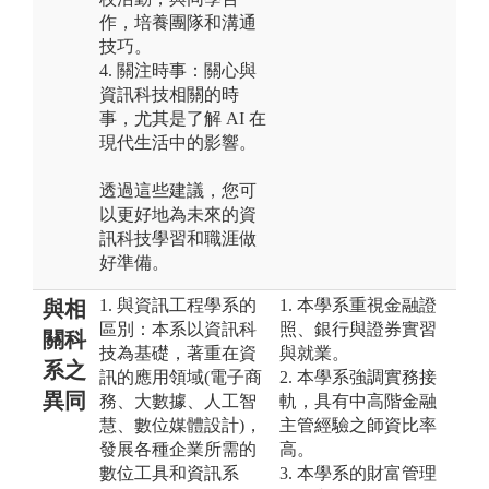
作，培養團隊和溝通
技巧。
4. 關注時事：關心與
資訊科技相關的時
事，尤其是了解 AI 在
現代生活中的影響。
透過這些建議，您可
以更好地為未來的資
訊科技學習和職涯做
好準備。
1. 與資訊工程學系的
1. 本學系重視金融證
與相
區別：本系以資訊科
照、銀行與證券實習
關科
技為基礎，著重在資
與就業。
系之
訊的應用領域(電子商
2. 本學系強調實務接
異同
務、大數據、人工智
軌，具有中高階金融
慧、數位媒體設計)，
主管經驗之師資比率
發展各種企業所需的
高。
數位工具和資訊系
3. 本學系的財富管理