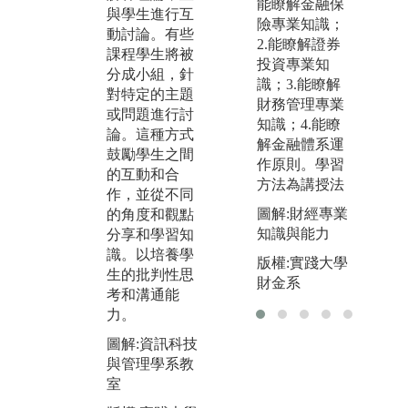
參
實作)，透過實
能瞭解金融保
與學生進行互
賽
際的操作經驗
險專業知識；
動討論。有些
應
來加深對資訊
2.能瞭解證券
課程學生將被
的
科技的理解。
投資專業知
分成小組，針
技
還可以透過A
識；3.能瞭解
對特定的主題
學
WS運用雲端的
財務管理專業
或問題進行討
各種模式和工
知識；4.能瞭
圖
論。這種方式
具進行自動化
解金融體系運
生
鼓勵學生之間
系統、大數據
作原則。學習
參
的互動和合
分析以及人工
方法為講授法
作，並從不同
版
智慧等的學
圖解:財經專業
的角度和觀點
習。
知識與能力
分享和學習知
圖解:實踐大學
識。以培養學
版權:實踐大學
電腦教室
生的批判性思
財金系
考和溝通能
版權:實踐大學
力。
圖解:資訊科技
與管理學系教
室