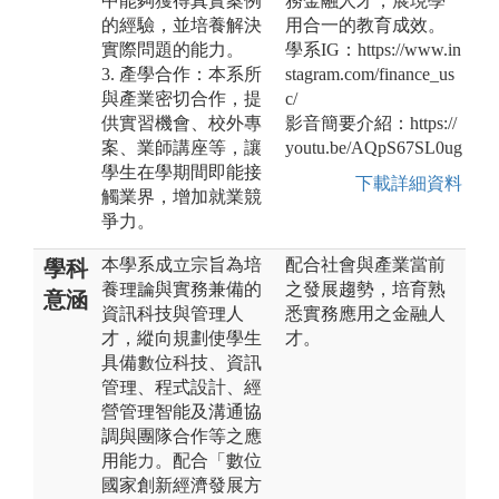
中能夠獲得真實案例
務金融人才，展現學
的經驗，並培養解決
用合一的教育成效。
實際問題的能力。
學系IG：https://www.in
3. 產學合作：本系所
stagram.com/finance_us
與產業密切合作，提
c/
供實習機會、校外專
影音簡要介紹：https://
案、業師講座等，讓
youtu.be/AQpS67SL0ug
學生在學期間即能接
下載詳細資料
觸業界，增加就業競
爭力。
本學系成立宗旨為培
配合社會與產業當前
學科
養理論與實務兼備的
之發展趨勢，培育熟
意涵
資訊科技與管理人
悉實務應用之金融人
才，縱向規劃使學生
才。
具備數位科技、資訊
管理、程式設計、經
營管理智能及溝通協
調與團隊合作等之應
用能力。配合「數位
國家創新經濟發展方