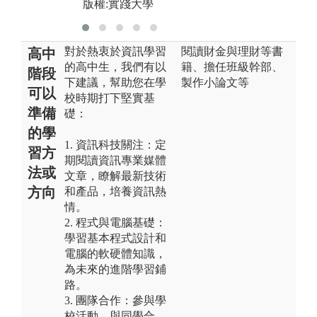
版權:實踐大學
對於熱衷於資訊學習
閱讀財金與理財等書
高中
的高中生，我們有以
籍、擔任班級幹部、
階段
下建議，幫助您在學
製作小論文等
可以
校時期打下堅實基
準備
礎：
的學
1. 資訊科技關注：定
習方
期閱讀資訊專業媒體
法或
文章，瞭解最新技術
方向
和產品，培養資訊熱
情。
2. 程式與電腦基礎：
學習基本程式設計和
電腦的軟硬體知識，
為未來的進階學習鋪
路。
3. 團隊合作：參與學
校活動，與同學合