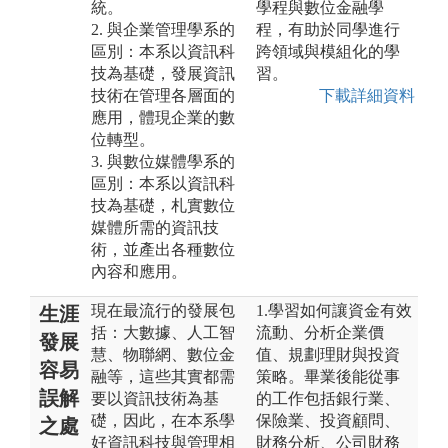
統。
學程與數位金融學
2. 與企業管理學系的
程，有助於同學進行
區別：本系以資訊科
跨領域與模組化的學
技為基礎，發展資訊
習。
技術在管理各層面的
下載詳細資料
應用，體現企業的數
位轉型。
3. 與數位媒體學系的
區別：本系以資訊科
技為基礎，札實數位
媒體所需的資訊技
術，並產出各種數位
內容和應用。
現在最流行的發展包
1.學習如何讓資金有效
生涯
括：大數據、人工智
流動、分析企業價
發展
慧、物聯網、數位金
值、規劃理財與投資
容易
融等，這些其實都需
策略。畢業後能從事
誤解
要以資訊技術為基
的工作包括銀行業、
礎，因此，在本系學
保險業、投資顧問、
之處
好資訊科技與管理相
財務分析、公司財務