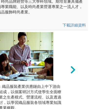
、時尚品牌經營等三大學科領域。期培育兼具備產
銷專業職能、以及時尚產業營運專業之一流人才，
織品服飾時尚產業。
下載詳細資料
3.合作學習
討：織品服裝產業供應鏈由上中下游由
2.實作教
版權:實踐大學服
組成，以個案研討方式使學生全面瞭
心理、織
設計學系
業之生產模式、營運流程、以及透過
學習成果
討，以學習織品服裝各領域專業知識
質鑑定等
產業概觀。
礎。此外