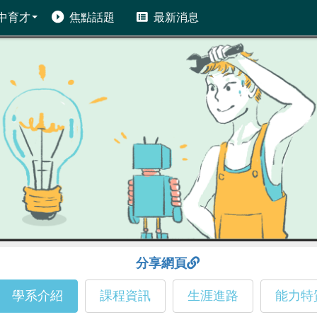
中育才
焦點話題
最新消息
分享網頁
學系介紹
課程資訊
生涯進路
能力特