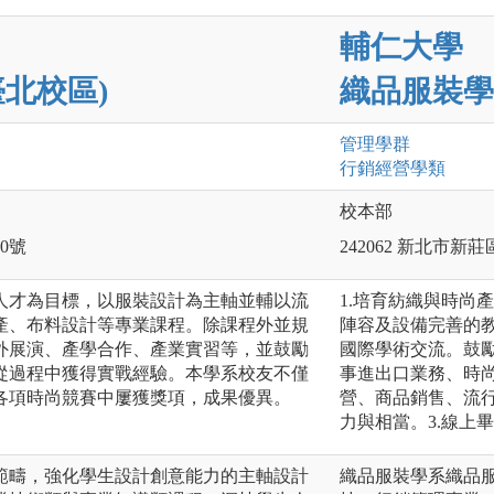
輔仁大學
北校區)
織品服裝學
管理
學群
行銷經營
學類
校本部
0號
242062 新北市新
人才為目標，以服裝設計為主軸並輔以流
1.培育紡織與時尚
產、布料設計等專業課程。除課程外並規
陣容及設備完善的
外展演、產學合作、產業實習等，並鼓勵
國際學術交流。鼓
從過程中獲得實戰經驗。本學系校友不僅
事進出口業務、時
各項時尚競賽中屢獲獎項，成果優異。
營、商品銷售、流行
力與相當。3.線上畢業展http
範疇，強化學生設計創意能力的主軸設計
織品服裝學系織品