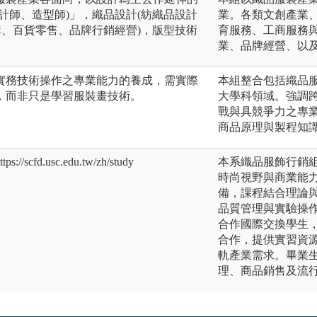
計師、造型師)」，織品設計(紡織品設計
業。各類文創產業
購、百貨零售、品牌行銷經營)，版型技術
育服務、工商服務與
業、品牌經營、以
實務技術操作之專業能力的養成，需實際
本組整合包括織品
，而非只是學習服裝畫技術。
大學科領域。強調
戰與具競爭力之專
商品原理與製程知
fd.usc.edu.tw/zh/study
本系織品服飾行銷
時尚視野與商業能
備，課程結合理論
品質管理與實驗操
合作國際交換學生
合作，提供實習資
軌產業需求。畢業
理、商品銷售及流