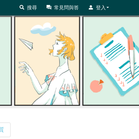
搜尋
常見問與答
登入
質