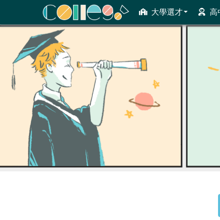
大學選才
高
ColleGo! 大學選才與高中育才輔助系統