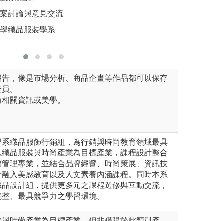
果。
個案討論與意見交流
圖解:商品
大學織品服裝學系
版權:輔仁
報告，像是市場分析、商品企畫等作品都可以保存
委員。
尚相關資訊或美學。
學系織品服飾行銷組，為行銷與時尚教育領域最具
以織品服裝與時尚產業為目標產業，課程設計整合
銷管理專業，並結合品牌經營、時尚策展、資訊技
時融入美感教育以及人文素養內涵課程。同時本系
織品設計組，提供更多元之課程選修與互動交流，
完整、最具競爭力之學習環境。
業與時尚產業為目標產業，但非僅限於此類型產