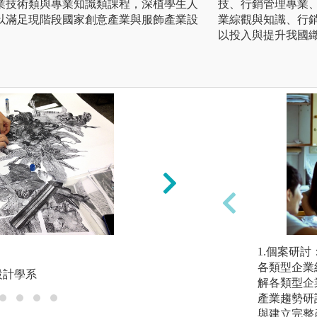
業技術類與專業知識類課程，深植學生人
技、行銷管理專業
以滿足現階段國家創意產業與服飾產業設
業綜觀與知識、行
以投入與提升我國
2.實務操作
1.個案研
各類型企業
設計學系
版權:實踐大學服裝
解各類型企
產業趨勢研
與建立完整