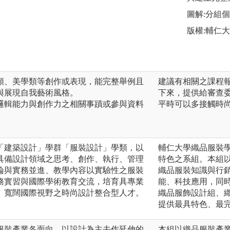
圖解:分組
版權:輔仁
類、美學類等創作或表現，能完整舉例且
建議有相關之課程
與展現自我藝術風格。
下來，提供給審查
邏輯能力與創作力之相關事蹟或參與資料
平時可以多接觸時
「建築設計」學群「服裝設計」學類，以
輔仁大學織品服裝
具備設計領域之思考、創作、執行、管理
特色之系組。本組
論與實務並進、教學內容以實驗性之服裝
織品服裝知識與行
務實習與國際學術教育交流，培育具專業
能、科技應用，同
、寬闊國際視野之時尚設計整合型人才。
織品服飾設計組、
提供最具特色、最
服裝產業各面向，以設計為主去作延伸的
本組以織品服裝產