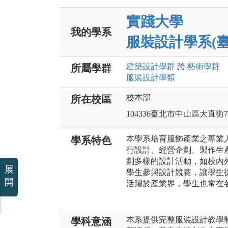
實踐大學
我的學系
服裝設計學系(臺
建築設計
學群
跨
藝術
學群
所屬學群
服裝設計
學類
校本部
所在校區
104336臺北市中山區大直街7
本學系培育服飾產業之專業
學系特色
行設計、經營企劃、製作生
劃多樣的設計活動，如校內
展
學生參與設計競賽，讓學生
開
活躍於產業界，學生也常在
本系提供完整服裝設計教學
學科意涵