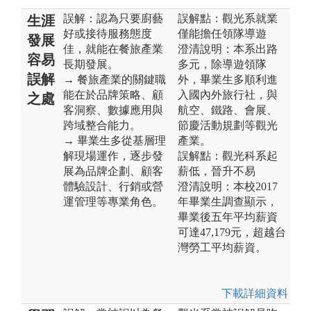
誤解：認為只要廚藝
誤解點：觀光系就業
生涯
好或接待服務態度
僅能擔任領隊導遊
發展
佳，就能在餐旅產業
澄清說明：本系出路
容易
長期發展。
多元，除導遊領隊
誤解
→ 餐旅產業的關鍵職
外，畢業生多順利進
能在於品牌策略、顧
入國內外旅行社，與
之處
客洞察、數據應用與
航空、鐵路、會展、
跨域整合能力。
節慶活動規劃等觀光
→ 畢業生多從基層理
產業。
解現場運作，逐步發
誤解點：觀光科系起
展為品牌企劃、顧客
薪低，晉升不易
體驗設計、行銷或營
澄清說明：本校2017
運管理等專業角色。
年畢業生調查顯示，
畢業後五年平均薪資
可達47,179元，超越台
灣勞工平均薪資。
下載詳細資料