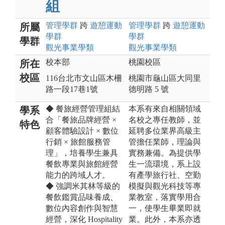
組
管理
學群
跨
遊憩運動
管理
學群
跨
遊憩運動
所屬
學群
學群
學群
觀光事業
學類
觀光事業
學類
校本部
桃園校區
所在
校區
116台北市文山區木柵
桃園市龜山區大同里
路一段17巷1號
德明路 5 號
◆ 餐旅經營管理組結
本系有來自相關領域
學系
合「餐旅品牌經營 ×
名校之專任教師，並
特色
顧客體驗設計 × 數位
延聘多位業界高級主
行銷 × 旅館服務管
管擔任業師，理論與
理」，培養學生兼具
實務兼備。為提供學
餐飲專業與旅館經營
生一流環境，系上設
能力的跨域人才。
有產學旅行社、空勤
◆ 強調米其林等級的
模擬與觀光科技等專
餐飲鑑賞品味養成、
業教室，落實學用合
數位內容創作與智慧
一，使學生畢業即就
經營，深化 Hospitality
業。此外，本系亦透