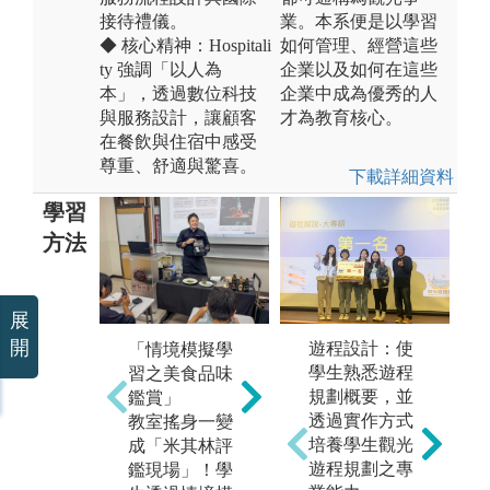
接待禮儀。
業。本系便是以學習
◆ 核心精神：Hospitali
如何管理、經營這些
ty 強調「以人為
企業以及如何在這些
本」，透過數位科技
企業中成為優秀的人
與服務設計，讓顧客
才為教育核心。
在餐飲與住宿中感受
尊重、舒適與驚喜。
下載詳細資料
學習
方法
展
「
「餐旅品牌鑑
開
習
遊程設計：使
「情境模擬學
賞與經營」
市
學生熟悉遊程
習之美食品味
米其林等級品
透
規劃概要，並
鑑賞」
味觀點養成
據
透過實作方式
教室搖身一變
後，進一步學
顧
培養學生觀光
成「米其林評
習策劃主題餐
群
遊程規劃之專
鑑現場」！學
飲或品牌活