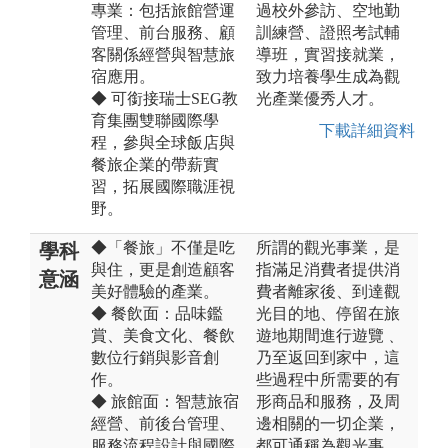
專業：包括旅館營運
過校外參訪、空地勤
管理、前台服務、顧
訓練營、證照考試輔
客關係經營與智慧旅
導班，實習接就業，
宿應用。
致力培養學生成為觀
◆ 可銜接瑞士SEG教
光產業優秀人才。
育集團雙聯國際學
下載詳細資料
程，參與全球飯店與
餐旅企業的帶薪實
習，拓展國際職涯視
野。
◆「餐旅」不僅是吃
所謂的觀光事業，是
學科
與住，更是創造顧客
指滿足消費者提供消
意涵
美好體驗的產業。
費者離家後、到達觀
◆ 餐飲面：品味鑑
光目的地、停留在旅
賞、美食文化、餐飲
遊地期間進行遊覽﹑
數位行銷與影音創
乃至返回到家中，這
作。
些過程中所需要的有
◆ 旅館面：智慧旅宿
形商品和服務，及周
經營、前後台管理、
邊相關的一切企業，
服務流程設計與國際
都可通稱為觀光事