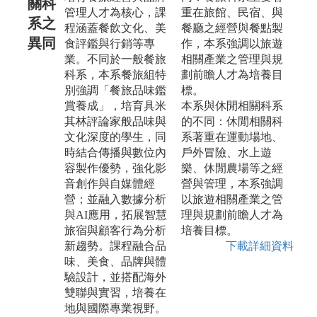
關科
管理人才為核心，課
重在旅館、民宿、與
系之
程涵蓋餐飲文化、美
餐廳之經營與餐點製
異同
食評鑑與行銷等專
作，本系強調以旅遊
業。不同於一般餐旅
相關產業之管理與規
科系，本系餐旅組特
劃前瞻人才為培養目
別強調「餐旅品味鑑
標。
賞養成」，培育具米
本系與休閒相關科系
其林評論家般品味與
的不同：休閒相關科
文化深度的學生，同
系著重在運動場地、
時結合傳播與數位內
戶外冒險、水上遊
容製作優勢，強化影
樂、休閒農場等之經
音創作與自媒體經
營與管理，本系強調
營；並融入數據分析
以旅遊相關產業之管
與AI應用，拓展智慧
理與規劃前瞻人才為
旅宿與顧客行為分析
培養目標。
新趨勢。課程融合品
下載詳細資料
味、美食、品牌與體
驗設計，並搭配海外
雙聯與實習，培養在
地與國際專業視野。