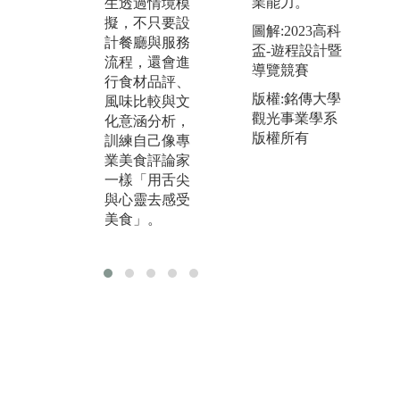
用
業能力。
生透過情境模
動，從企劃、
顧
擬，不只要設
圖解:2023高科
內容產製、宣
話
計餐廳與服務
盃-遊程設計暨
傳到現場營
流程，還會進
導覽競賽
運，過程中就
行食材品評、
像經營「自己
版權:銘傳大學
風味比較與文
的小型餐廳或
觀光事業學系
化意涵分析，
品牌」。
版權所有
訓練自己像專
業美食評論家
一樣「用舌尖
與心靈去感受
美食」。