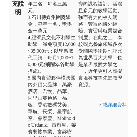
充說
年二名，每名三萬
導向課程設計、活潑
元。
且多元的教學活動、
明
3.石川傳媒集團獎學
強而有力的校友網
金，每年一名，獎學
路、豐富的海外經
金一萬元。
驗、實習與就業媒合
4.經濟及文化不利學生
制度。在此之上，本
助學：減免額度12,000
校觀光餐旅領域多次
~35,000元；以學習取
受國際學術期刊評比
代工讀，每月7,000~1
為世界百大大學，也
0,000元(飛躍翠谷助學
是業界最愛大學之
措施)。
一，近年更引入虛擬
5.國內實習夥伴橫跨國
實境科技等先進教學
內外頂尖品牌：萬豪
資源。
酒店、君悅、晶華、
阿里山英迪格、福
容、香港數碼艾美、
下載詳細資料
華航、長榮、星宇航
空、鼎泰豐、Molino d
e Urdániz、燈燈庵、饗
賓餐旅事業、富錦樹