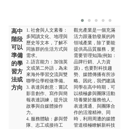
1. 社會與人文素養：
觀光產業是一個充滿
高中
多閱讀文化、地理與
活力跟蓬勃發展的跨
階段
歷史等文本，了解不
領域產業，除了要能
可以
同族群的生活方式與
提供高品質服務，更
準備
需求。
需要管理知識(例如：
2. 語言能力：加強英
品牌行銷、人力資
的學
文或第二外語，為未
源)，也要對科技趨
習方
來海外學習交流與雙
勢、媒體傳播有所涉
法或
聯學位學程做準備。
略。因此，我們建議
方向
3. 表達與創意：嘗試
同學在高中時期，可
影音創作、寫作與簡
以積極參與團隊活動
報表達訓練，提升說
培養樂於服務他人、
故事與自媒體操作
表達溝通、與團隊合
力。
作的活潑精神。同
4. 服務體驗：參與營
時，利用周遭的媒體
隊、志工或接待工
管道積極瞭解新科技