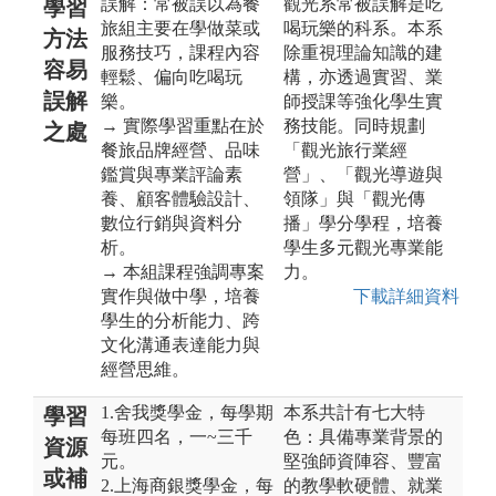
誤解：常被誤以為餐
觀光系常被誤解是吃
學習
旅組主要在學做菜或
喝玩樂的科系。本系
方法
服務技巧，課程內容
除重視理論知識的建
容易
輕鬆、偏向吃喝玩
構，亦透過實習、業
誤解
樂。
師授課等強化學生實
→ 實際學習重點在於
務技能。同時規劃
之處
餐旅品牌經營、品味
「觀光旅行業經
鑑賞與專業評論素
營」、「觀光導遊與
養、顧客體驗設計、
領隊」與「觀光傳
數位行銷與資料分
播」學分學程，培養
析。
學生多元觀光專業能
→ 本組課程強調專案
力。
實作與做中學，培養
下載詳細資料
學生的分析能力、跨
文化溝通表達能力與
經營思維。
1.舍我獎學金，每學期
本系共計有七大特
學習
每班四名，一~三千
色：具備專業背景的
資源
元。
堅強師資陣容、豐富
或補
2.上海商銀獎學金，每
的教學軟硬體、就業