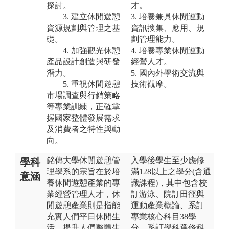
探討。
才。
3. 建立休閒遊憩
3. 培養兼具休閒運動
資源規劃與管理之基
資訊搜集、應用、規
礎。
劃管理能力。
4. 加強觀光休憩
4. 培養專業休閒運動
產品設計創造與研發
經營人才。
潛力。
5. 國內外學術交流與
5. 重視休閒遊憩
技術觀摩。
市場調查與行銷策略
等專業訓練，正確掌
握國家整體發展需求
及消費者之特性與動
向。
銘傳大學休閒遊憩管
入學後學生至少應修
學科
理學系的宗旨在於培
滿128以上之學分(含通
意涵
養休閒遊憩產業的專
識課程)，其中包含校
業經營管理人才，休
訂游泳、院訂田徑與
閒遊憩產業則是指能
運動產業概論、系訂
充實人們平日休閒生
專業核心科目38學
活、提升人們整體生
分、系訂學科選修科