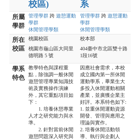
校區)
系
管理
學群
跨
遊憩運動
管理
學群
跨
遊憩運動
所屬
學群
學群
學群
休閒管理
學類
休閒管理
學類
桃園校區
校本部
所在
校區
桃園市龜山區大同里
404臺中市北區雙十路
德明路 5 號
1段16號
教學特色與課程重
因應社會需求，本校
學系
點，除強調一般休閒
成立國內第一所休閒
特色
遊憩管理專業知識技
運動學系，畢業生大
術及實務操作演練
多投入休閒運動相關
外，其它重點項目如
產業，並廣獲企業主
下：
好評。本系特色如下:
1. 培養休憩專業
1. 並重休閒運動資源
人才之研究能力與水
開發、管理與應用之
準。
理論與實作。
2. 針對當前休閒
2. 培養休閒活動領
遊憩問題深入研究與
導、執行與企劃人