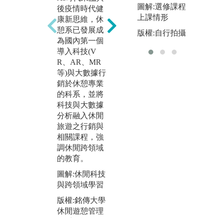
圖解:選修課程
後疫情時代健
務活用與創
國
上課情形
康新思維，休
新，致力培育
是
憩系已發展成
休閒之活動(含
動
版權:自行拍攝
為國內第一個
休閒治療)企
礎
導入科技(V
劃、環境規劃
實
R、AR、MR
與教育(含導覽
國
等)與大數據行
解說)、場所管
學
銷於休憩專業
理(含大數據行
險
的科系，並將
銷)、運動發展
國
科技與大數據
(含體育賽事管
養
分析融入休閒
理)四專才，引
備
旅遊之行銷與
進遊程規劃、
通
相關課程，強
Google Analytic
力
調休閒跨領域
s、漆彈、攀
實
的教育。
樹、獨木舟、
圖
健身等教練人
圖解:休閒科技
學
員、環境教育
與跨領域學習
版
等專業證照。
版權:銘傳大學
休
圖解:課程實作
休閒遊憩管理
學
與證照培訓