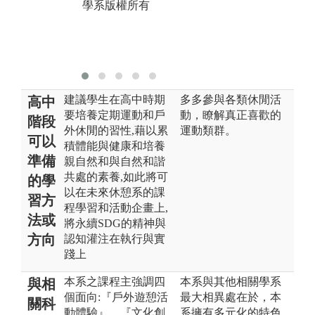
學系版權所有
版權:銘傳大學
休閒遊憩管理
學系版權所有
建議學生在高中時期
多多參與各類休閒活
高中
要培養定期運動和戶
動，瞭解真正喜歡的
階段
外休閒的習性,藉以累
運動類群。
可以
積體能與健康和培養
準備
親自然和與自然和諧
共處的素養,如此將可
的學
以在未來休憩系的課
習方
程學習和活動企畫上,
法或
將永續SDG的精神與
方向
認知灌注在執行與實
踐上
本系之課程主強調四
本系與其他相關學系
與相
個面向:『戶外遊憩活
最大相異處在於，本
關科
動體驗』、『文化創
系擁有多元化的特色