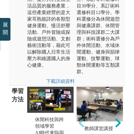
活品質的服務產業，
目30學分、系訂術科
這些產業經營的是大
選修科目12學分。學
家耳熟能詳的各類型
科選修分為休閒遊憩
展
健身運動、慢活舒壓
與健康課群、休閒管
開
活動、戶外冒險或探
理與科技課群二大課
險或遊憩活動、文創
群；術科選修分為戶
藝術活動等，藉此可
外休閒活動、水域休
以解除國人日常生活
閒運動、健身與韻律
壓力和維護國人的身
運動、技擊運動、球
心健康。
類休閒運動等五類課
群。
下載詳細資料
學習
方法
休閒科技與跨
課程實作與證
海
領域學習
照培訓
跨
教師課堂講授
AI時代來臨與
休憩系重視實
外