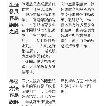
休閒遊憩產業屬於服
高中生最常誤解，讀
生涯
務業，許多人認為
休閒體育相關科系畢
發展
「服務業最不需要專
業後僅能擔任運動教
容易
業」，這是錯誤的認
練、教師類的工作，
誤解
知。本系所培育學生
但本系有許多產學合
在休閒場域內可以從
作廠商，也有提供實
之處
事：「空間規劃設
習課程與就業機會，
計」、「活動設計與
學生可依照自身的興
企劃」、「活動之行
趣選擇未來工作。
銷推廣」、「場域環
境之導覽與解說」、
「休閒活動之指導教
練」之專業教育與管
理專才。
不少人認為休閒遊憩
專長術科方面, 會有體
學習
產業的課程是「吃喝
能與技巧的基本門
方法
玩樂四年」，這是錯
檻。
容易
誤的認知。本系在一
誤解
二年級著重學理知識