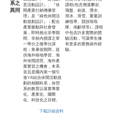
系之
意活動設計』、『休
課程(包含溯溪攀岩、
異同
閒產業行銷傳播管
飛盤、劍道、潛水、
理』及『綠色休閒活
滑冰、滑雪、重量訓
動規劃設計』；配合
練指導、競技啦啦
產業脈動與社會發
隊、保齡球等)，課程
展，即時推出非學期
中包含許多實際的體
間、非校內授課之單
驗活動，可讓學生擁
一學分之微學分課
有更多的實務操作經
程；寒暑假期間，提
驗。
供海外移地學習、海
外休閒證照、海外產
業實習之機會，本系
並且是國內第一個引
進VR結合休閒活動規
劃的相關科系，休憩
系的教育以落實專業
化、產業化、國際
化、科技化之目標。
下載詳細資料