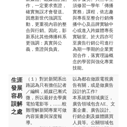
作，一定要求查證，
須修習一學年「傳播
確實無誤才會發送。
實務」課程，依志趣
因應新世代強調互
與專長至整合行銷傳
動，更重視內容的整
播中心及品牌實驗中
合與行銷。因此，影
心或進入跨媒體專長
新系比其他傳播科系
實驗室。於大四亦可
更強調：真實與公
至廣告行銷公司進行
義，查證與負責。
為期一學期的企業實
習合作，落實理論概
念的學習與強化專業
技能。
（１）對於新聞系出
以為都在做跟電視廣
生涯
路認為只有擔任記者
告有關，或是做廣告
發展
／編輯，紙媒已漸式
設計的工作?
容易
微，所以最好去學廣
本系就業領域廣泛，
誤解
電拍電影等，……較
廣告領域包含AE、文
難理解新聞專業可做
案企畫、廣告設計、
之處
內容策畫與深度報
行銷企劃及媒體購買
導。
人員等。公關領域包