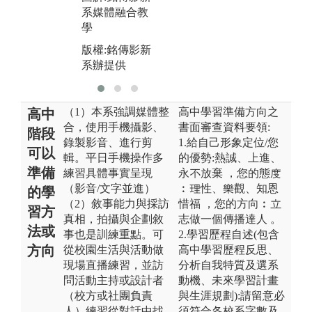
系媒體融合教
學
版權:銘傳影新
系辦提供
（1）本系強調媒體整
高中學習準備方向之
高中
合，使用手機攝影、
書面審查資料要領:
階段
錄製影音、進行剪
1.給自己形象定位/您
可以
輯。平日手機操作多
的優勢:熱誠、上進、
準備
練習具體事實呈現
永不放棄 ，您的態度
（影音/文字並進）
︰理性、樂觀、知恩
的學
（2）敘事能力與採訪
惜福 ，您的方向︰立
習方
真相，拍攝與企劃敘
志做一個傳播達人 。
法或
事也是訓練重點。可
2.學習歷程自述(包含
方向
從校園生活與活動做
高中學習歷程反思、
現場直播練習，並訪
分析自我特質及選系
問活動主持或設計者
動機、未來學習計畫
（校方或社團負責
與生涯規劃):請留意必
人）練習從對話中找
須符合各校系字數及