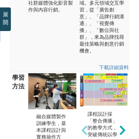
社群媒體強化影音製
域。多元領域交互學
作與內容行銷。
習，從「廣告創
展
意」、「品牌行銷溝
開
通」、「視覺傳
播」、「數位與社
群」，來為品牌找尋
最佳策略與創意行銷
機會。
下載詳細資料
學習
方法
課程設計採
融合媒體製作
強
「整合傳播」
訓練學生，基
銷
的教學方式，
本課程設計與
媒
突破傳統以學
實務操作方
圖