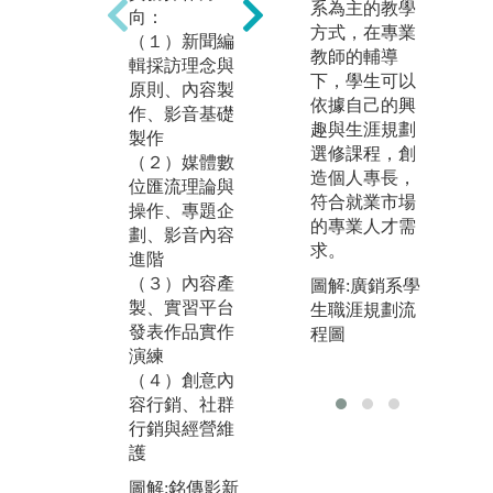
系為主的教學
媒體數位匯流
向：
作
方式，在專業
關鍵是平台建
（１）新聞編
解
教師的輔導
置，本系自201
輯採訪理念與
展
下，學生可以
8年元月實習媒
原則、內容製
由
依據自己的興
體全面改版，
作、影音基礎
整
趣與生涯規劃
新的平台，編
製作
產
選修課程，創
採作品、專訪
（２）媒體數
表
造個人專長，
與人物報導、
位匯流理論與
依
符合就業市場
電子書與影音
操作、專題企
學
的專業人才需
製作等，皆在
劃、影音內容
上
求。
《銘報MOL》
進階
事
平台露出，與
（３）內容產
係
圖解:廣銷系學
業界媒體產製
製、實習平台
生職涯規劃流
圖
過程相似，供
發表作品實作
程圖
體
學生學習。
演練
行
（４）創意內
圖解:MOL平台
版
容行銷、社群
數位編採操作
系
行銷與經營維
版權:銘傳影新
護
系辦提供
圖解:銘傳影新