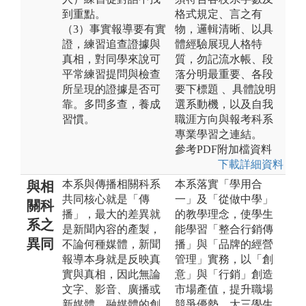
到重點。
格式規定、言之有
（3）事實報導要有實
物，邏輯清晰、以具
證，練習追查證據與
體經驗展現人格特
真相，對同學來說可
質，勿記流水帳、段
平常練習提問與檢查
落分明最重要、各段
所呈現的證據是否可
要下標題 、具體說明
靠。多問多查，養成
選系動機，以及自我
習慣。
職涯方向與報考科系
專業學習之連結。
參考PDF附加檔資料
下載詳細資料
本系與傳播相關科系
本系落實「學用合
與相
共同核心就是「傳
一」及「從做中學」
關科
播」，最大的差異就
的教學理念，使學生
系之
是新聞內容的產製，
能學習「整合行銷傳
異同
不論何種媒體，新聞
播」與「品牌的經營
報導本身就是反映真
管理」實務，以「創
實與真相，因此無論
意」與「行銷」創造
文字、影音、廣播或
市場產值，提升職場
新媒體、融媒體的創
競爭優勢。大三學生