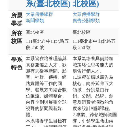
系(臺北校區)
北校區)
大眾傳播
學群
大眾傳播
學群
所屬
新聞
學類
廣告公關
學類
學群
臺北校區
臺北校區
所在
校區
111臺北市中山北路五
111臺北市中山北路五
段 250 號
段 250 號
本系旨在培養理論與
本系為培養具備跨領
學系
實務兼備之人才，歡
域策略性思考能力的
特色
迎有志從事新聞、影
廣告行銷人才。
音、社群、傳播、網
1..課程架構以廣告為
路媒體等工作的同
核心，向外延伸五大
學。發展方向結合數
領域，分別是由行
位匯流、媒體整合、
銷、公關、品牌、創
內容企劃與展望全球
意及消費者洞悉的角
視野的新聞與新媒
度來設計相關課程。
體。
2.專業、跨領域師資團
本系培養學生目標有
隊，引領學生藉由兩