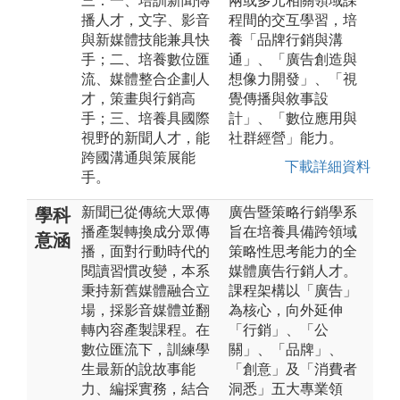
三：一、培訓新聞傳
兩或多元相關領域課
播人才，文字、影音
程間的交互學習，培
與新媒體技能兼具快
養「品牌行銷與溝
手；二、培養數位匯
通」、「廣告創造與
流、媒體整合企劃人
想像力開發」、「視
才，策畫與行銷高
覺傳播與敘事設
手；三、培養具國際
計」、「數位應用與
視野的新聞人才，能
社群經營」能力。
跨國溝通與策展能
下載詳細資料
手。
新聞已從傳統大眾傳
廣告暨策略行銷學系
學科
播產製轉換成分眾傳
旨在培養具備跨領域
意涵
播，面對行動時代的
策略性思考能力的全
閱讀習慣改變，本系
媒體廣告行銷人才。
秉持新舊媒體融合立
課程架構以「廣告」
場，採影音媒體並翻
為核心，向外延伸
轉內容產製課程。在
「行銷」、「公
數位匯流下，訓練學
關」、「品牌」、
生最新的說故事能
「創意」及「消費者
力、編採實務，結合
洞悉」五大專業領