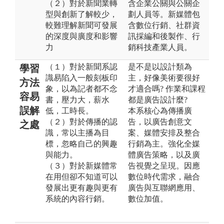
（２）對於新聞業轉
含企業公關與公關企
型與創新了解較少，
劃人員等。新媒體包
較難理解新聞可發展
含數位行銷、社群資
的深度與廣度和影響
訊採編和後製作、行
力
銷科技產業人員。
（１）對於新聞系認
是不是以設計類為
學習
識易陷入一般刻板印
主，好像美術要很好
方法
象，以為記者都不念
才適合嗎? 作業和課程
容易
書，壓力大，薪水
都是廣告設計麼?
誤解
低，工時長。
本系核心為傳播廣
（２）對於傳播的認
告，以廣告創意文
之處
識，常以主播為目
案、媒體安排及整合
標，忽略自己的興趣
行銷為主。強化全媒
與能力。
體廣告策略，以及廣
（３）對於新媒體常
告視覺之呈現。因應
在用但卻不知道可以
數位時代需求，融合
發展出更有趣與更有
廣告與互聯網應用、
系統的內容行銷。
數位加值。