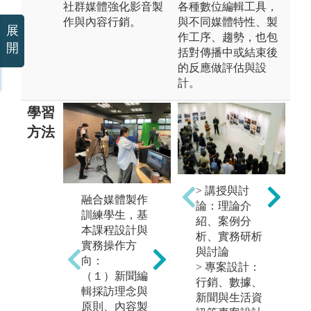
社群媒體強化影音製
各種數位編輯工具，
作與內容行銷。
與不同媒體特性、製
展
作工序、趨勢，也包
開
括對傳播中或結束後
的反應做評估與設
計。
學習
方法
> 講授與討
融合媒體製作
強
論：理論介
訓練學生，基
銷
紹、案例分
本課程設計與
媒
析、實務研析
實務操作方
圖
與討論
媒體數位匯流
向：
作
> 專案設計：
關鍵是平台建
（１）新聞編
解
行銷、數據、
置，本系自201
輯採訪理念與
展
新聞與生活資
8年元月實習媒
原則、內容製
由