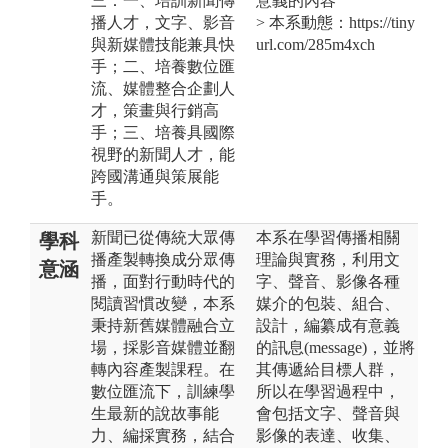
三：一、培訓新聞傳
意義的內容
播人才，文字、影音
> 本系動態：https://tiny
與新媒體技能兼具快
url.com/285m4xch
手；二、培養數位匯
流、媒體整合企劃人
才，策畫與行銷高
手；三、培養具國際
視野的新聞人才，能
跨國溝通與策展能
手。
新聞已從傳統大眾傳
本系在學習傳播相關
學科
播產製轉換成分眾傳
理論與實務，利用文
意涵
播，面對行動時代的
字、聲音、影像各種
閱讀習慣改變，本系
媒介的包裝、組合、
秉持新舊媒體融合立
設計，編纂成有意義
場，採影音媒體並翻
的訊息(message)，並將
轉內容產製課程。在
其傳遞給目標人群，
數位匯流下，訓練學
所以在學習過程中，
生最新的說故事能
會包括文字、聲音與
力、編採實務，結合
影像的表達、收集、