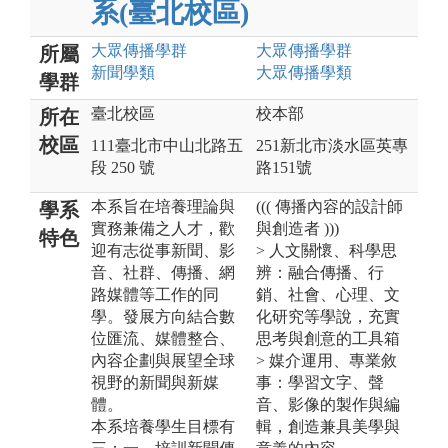
系(臺北校區)
大眾傳播
學群
大眾傳播
學群
所屬
新聞
學類
大眾傳播
學類
學群
臺北校區
校本部
所在
校區
111臺北市中山北路五
251新北市淡水區英專
段 250 號
路151號
本系旨在培養理論與
((( 傳播內容的設計師
學系
實務兼備之人才，歡
與創造者 )))
特色
迎有志從事新聞、影
> 人文關懷、科學思
音、社群、傳播、網
辨：融合傳播、行
路媒體等工作的同
銷、社會、心理、文
學。發展方向結合數
化研究等學說，充實
位匯流、媒體整合、
思考與創意的工具箱
內容企劃與展望全球
> 媒介運用、專業敘
視野的新聞與新媒
事：學習文字、聲
體。
音、影像的製作與編
本系培養學生目標有
輯，創造兼具美學與