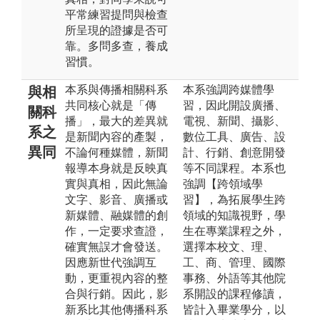
平常練習提問與檢查
所呈現的證據是否可
靠。多問多查，養成
習慣。
本系與傳播相關科系
本系強調跨媒體學
與相
共同核心就是「傳
習，因此開設廣播、
關科
播」，最大的差異就
電視、新聞、攝影、
系之
是新聞內容的產製，
數位工具、廣告、設
異同
不論何種媒體，新聞
計、行銷、創意開發
報導本身就是反映真
等不同課程。本系也
實與真相，因此無論
強調【跨領域學
文字、影音、廣播或
習】，為拓展學生跨
新媒體、融媒體的創
領域的知識視野，學
作，一定要求查證，
生在專業課程之外，
確實無誤才會發送。
選擇本校文、理、
因應新世代強調互
工、商、管理、國際
動，更重視內容的整
事務、外語等其他院
合與行銷。因此，影
系開設的課程修讀，
新系比其他傳播科系
皆計入畢業學分，以