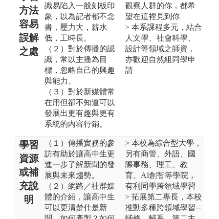
識易陷入一般刻板印
觀察人群的你，都希
方法
象，以為記者都不念
望在這裡見到你
容易
書，壓力大，薪水
> 本系課程多元，結合
誤解
低，工時長。
人文學、社會科學、
（２）對於傳播的認
設計等領域之師資，
之處
識，常以主播為目
亦歡迎自然組同學申
標，忽略自己的興趣
請
與能力。
（３）對於新媒體常
在用但卻不知道可以
發展出更有趣與更有
系統的內容行銷。
（１）傳播實務的參
> 本校為綜合型大學，
學習
訪有助於讓高中生更
另有商管、外語、國
資源
進一步了解新聞的發
際事務、理工、教
或補
展與未來趨勢。
育、AI創智等學院，
充說
（２）網路／社群媒
有利同學跨領域學習
體的介紹，讓高中生
> 拓展第二專長，本校
明
可以更清楚什是新
推動多種跨領域學習─
聞，如何產製？如何
輔修、輔系、第二主