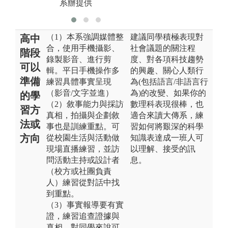
系辦提供
（1）本系強調媒體整
建議同學積極表現對
高中
合，使用手機攝影、
社會議題的關注程
階段
錄製影音、進行剪
度、對各項科技趨勢
可以
輯。平日手機操作多
的興趣、關心人類行
準備
練習具體事實呈現
為(包括語言/非語言行
（影音/文字並進）
為)的改變、如果你的
的學
（2）敘事能力與採訪
數理科表現很棒，也
習方
真相，拍攝與企劃敘
適合來讀大傳系，練
法或
事也是訓練重點。可
習如何將艱深的科學
方向
從校園生活與活動做
知識表達成一班人可
現場直播練習，並訪
以理解、接受的訊
問活動主持或設計者
息。
（校方或社團負責
人）練習從對話中找
到重點。
（3）事實報導要有實
證，練習追查證據與
真相，對同學來說可