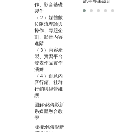
訊等專案設計
體全面改版，
作、影音基礎
整
新的平台，編
製作
產
採作品、專訪
（２）媒體數
表
與人物報導、
位匯流理論與
依
電子書與影音
操作、專題企
學
製作等，皆在
劃、影音內容
上
《銘報MOL》
進階
事
平台露出，與
（３）內容產
係
業界媒體產製
製、實習平台
圖
過程相似，供
發表作品實作
體
學生學習。
演練
行
（４）創意內
圖解:MOL平台
版
容行銷、社群
數位編採操作
系
行銷與經營維
版權:銘傳影新
護
系辦提供
圖解:銘傳影新
系媒體融合教
學
版權:銘傳影新