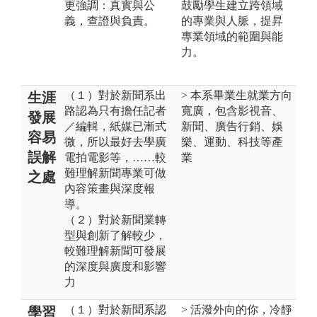
更強調：真實與公
鼓勵學生建立跨領域
義，查證與負責。
的專業與人脈，提昇
專業領域的範圍與能
力。
（１）對於新聞系出
> 本系畢業生就業方向
生涯
路認為只有擔任記者
寬廣，包含影視音、
發展
／編輯，紙媒已漸式
新聞、廣告行銷、娛
容易
微，所以最好去學廣
樂、運動、科技等產
誤解
電拍電影等，……較
業
難理解新聞專業可做
之處
內容策畫與深度報
導。
（２）對於新聞業轉
型與創新了解較少，
較難理解新聞可發展
的深度與廣度和影響
力
（１）對於新聞系認
> 活潑外向的你，冷靜
學習