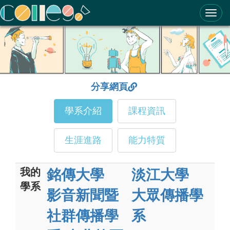
ColleGo! 大學選才與高中育才輔助系統
分享網頁
學系介紹
課程資訊
生涯進路
能力特質
我的
銘傳大學
淡江大學
學系
影音新聞暨
大眾傳播學
社群傳播學
系