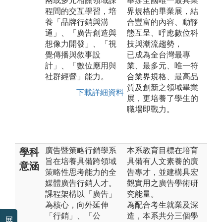
兩或多元相關領域課
舉辦全國唯一最具業
程間的交互學習，培
界規格的畢業展，結
養「品牌行銷與溝
合豐富的內容、動靜
通」、「廣告創造與
態互呈、呼應數位科
想像力開發」、「視
技與潮流趨勢，
覺傳播與敘事設
已成為全台灣最專
計」、「數位應用與
業、最多元、唯一符
社群經營」能力。
合業界規格、最高品
質及創新之領域畢業
下載詳細資料
展，更培養了學生的
職場即戰力。
廣告暨策略行銷學系
本系教育目標在培育
學科
旨在培養具備跨領域
具備有人文素養的廣
意涵
策略性思考能力的全
告專才，並建構具宏
媒體廣告行銷人才。
觀實用之廣告學術研
課程架構以「廣告」
究能量。
為核心，向外延伸
為配合考生就業及深
「行銷」、「公
造，本系共分三個學
展