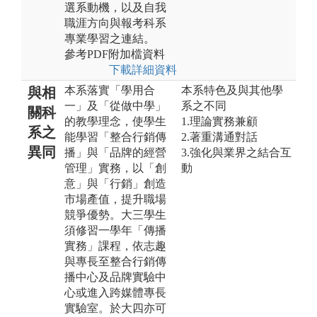
選系動機，以及自我
職涯方向與報考科系
專業學習之連結。
參考PDF附加檔資料
下載詳細資料
本系落實「學用合
本系特色及與其他學
與相
一」及「從做中學」
系之不同
關科
的教學理念，使學生
1.理論實務兼顧
系之
能學習「整合行銷傳
2.著重溝通對話
異同
播」與「品牌的經營
3.強化與業界之結合互
管理」實務，以「創
動
意」與「行銷」創造
市場產值，提升職場
競爭優勢。大三學生
須修習一學年「傳播
實務」課程，依志趣
與專長至整合行銷傳
播中心及品牌實驗中
心或進入跨媒體專長
實驗室。於大四亦可