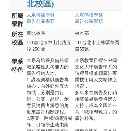
北校區)
大眾傳播
學群
大眾傳播
學群
所屬
廣告公關
學類
廣告公關
學類
學群
臺北校區
校本部
所在
校區
111臺北市中山北路五
111台北市士林區華岡
段 250 號
路55號
本系為培養具備跨領
本系教育目標在中國
學系
域策略性思考能力的
文化大學廣告學系的
特色
廣告行銷人才。
課程目標兼顧廣告專
1..課程架構以廣告為
業技術與人文精神之
核心，向外延伸五大
培育，
領域，分別是由行
多年來在廣告及行銷
銷、公關、品牌、創
相關業界廣受肯定與
意及消費者洞悉的角
支持，成為全國唯一
度來設計相關課程。
具「職場即戰力」的
2.專業、跨領域師資團
廣告科系。
隊，引領學生藉由兩