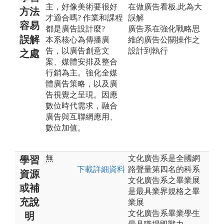
主，好像美術要很好
在做廣告看板,此為大
方法
才適合嗎? 作業和課程
誤解
容易
都是廣告設計麼?
廣告系在強化戰略思
誤解
本系核心為傳播廣
維的廣告公關操作之
告，以廣告創意文
設計到執行
之處
案、媒體安排及整合
行銷為主。強化全媒
體廣告策略，以及廣
告視覺之呈現。因應
數位時代需求，融合
廣告與互聯網應用、
數位加值。
無
文化廣告系是全國網
學習
下載詳細資料
路聲量第四名的科系
資源
文化廣告系之畢業展
或補
是最具業界規格之畢
充說
業展
文化廣告系畢業學生
明