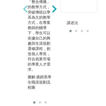
課
「整合傳播」
有專業攝影技
業
的教學方式，
巧的實作空
業
突破傳統以學
間，並提供影
學
系為主的教學
像創作、廣告
發
方式，在專業
講述法
設計及文創商
引
教師的輔導
品發表展演機
模
下，學生可以
會。(2)落實傳
傳
依據自己的興
播實務演練，
企
趣與生涯規劃
訓練學生公關
同
選修課程，創
活動策辦的實
界
造個人專長，
作技巧、辦理
(
符合就業市場
兩岸文化創作
課
的專業人才需
及提供培育學
產
求。
生創意激盪、
圖
品牌操作的平
圖解:廣銷系學
台。
生職涯規劃流
程圖
圖解:多元化的
學習資源