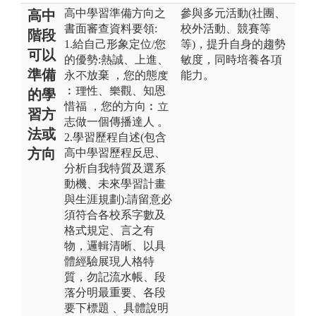
高中學習準備方向之
參與多元活動(社團、
高中
書面審查資料要領:
校外活動、競賽等
階段
1.給自己形象定位/您
等)，提升自身的趨勢
可以
的優勢:熱誠、上進、
敏度，同時培養各項
準備
永不放棄 ，您的態度
能力。
︰理性、樂觀、知恩
的學
惜福 ，您的方向︰立
習方
志做一個傳播達人 。
法或
2.學習歷程自述(包含
方向
高中學習歷程反思、
分析自我特質及選系
動機、未來學習計畫
與生涯規劃):請留意必
須符合各校系字數及
格式規定、言之有
物，邏輯清晰、以具
體經驗展現人格特
質，勿記流水帳、段
落分明最重要、各段
要下標題 、具體說明