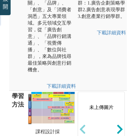
關」、「品牌」、
群：1.廣告企劃策略學
開
「創意」及「消費者
群2.廣告創意表現學群
洞悉」五大專業領
3.創意產業行銷學群。
域。多元領域交互學
習，從「廣告創
下載詳細資料
意」、「品牌行銷溝
通」、「視覺傳
播」、「數位與社
群」，來為品牌找尋
最佳策略與創意行銷
機會。
下載詳細資料
學習
方法
未上傳圖片
多
提供多元化學
資
課程設計採
習資源：(1)擁