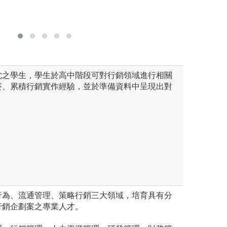
作技巧、辦理兩岸文化創作及
計、共同授課、跨
激盪、品牌操作的平台。
課程直接融入產業
資源
圖解:業師講座
忱之學生，學生於高中階段可對行銷領域進行相關
賽、累積行銷實作經驗，並於準備資料中呈現出對
行為、流通管理、策略行銷三大領域，培育具有分
行銷企劃案之專業人才。