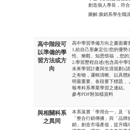
創造個人專長，符合
圖解:廣銷系學生職
高中學習準備方向之書面審查
高中階段可
1.給自己形象定位/您的優
以準備的學
性、樂觀、知恩惜福 ，您的
習方法或方
2.學習歷程自述(包含高中
向
未來學習計畫與生涯規劃):
之有物，邏輯清晰、以具體
明最重要、各段要下標題 
報考科系專業學習之連結。
參考PDF附加檔資料
本系落實「學用合一」及「
與相關科系
「整合行銷傳播」與「品牌
之異同
銷」創造市場產值，提升職