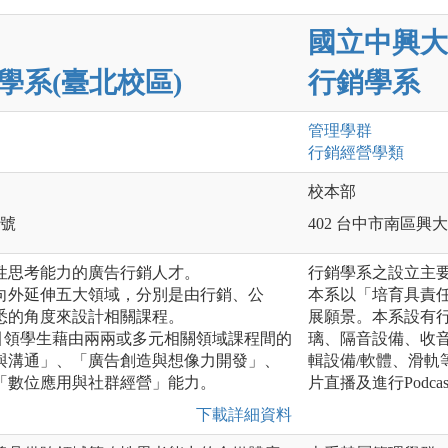
國立中興大
學系(臺北校區)
行銷學系
管理
學群
行銷經營
學類
校本部
 號
402 台中市南區興大
性思考能力的廣告行銷人才。
行銷學系之設立主
，向外延伸五大領域，分別是由行銷、公
本系以「培育具責
悉的角度來設計相關課程。
展願景。本系設有
引領學生藉由兩兩或多元相關領域課程間的
璃、隔音設備、收
與溝通」、「廣告創造與想像力開發」、
輯設備/軟體、滑
「數位應用與社群經營」能力。
片直播及進行Podca
下載詳細資料