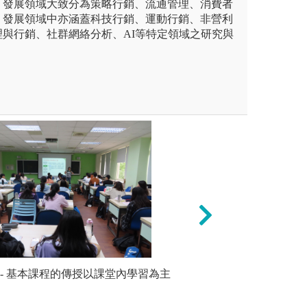
，發展領域大致分為策略行銷、流通管理、消費者
，發展領域中亦涵蓋科技行銷、運動行銷、非營利
與行銷、社群網絡分析、AI等特定領域之研究與
：(1)擁有專業攝影技巧的實
 - 基本課程的傳授以課堂內學習為主
多元化的學習資源:
實作案例 
像創作、廣告設計及文創商品
務。(2)業師講座
習
)落實傳播實務演練，訓練學生
引入業界實作模式