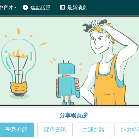
中育才
焦點話題
最新消息
分享網頁
學系介紹
課程資訊
生涯進路
能力特