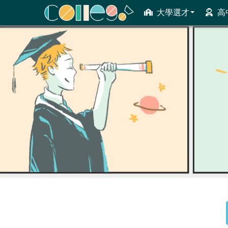
大學選才
高
ColleGo! 大學選才與高中育才輔助系統