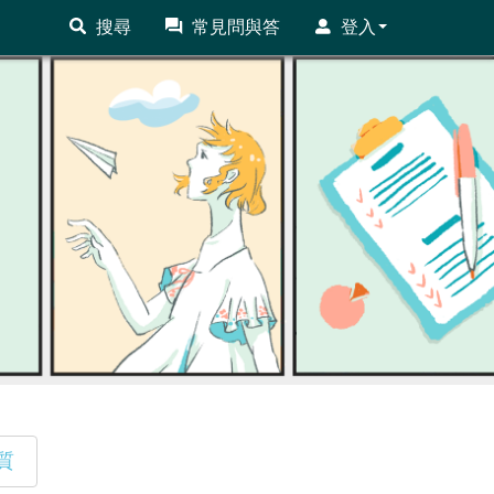
搜尋
常見問與答
登入
質