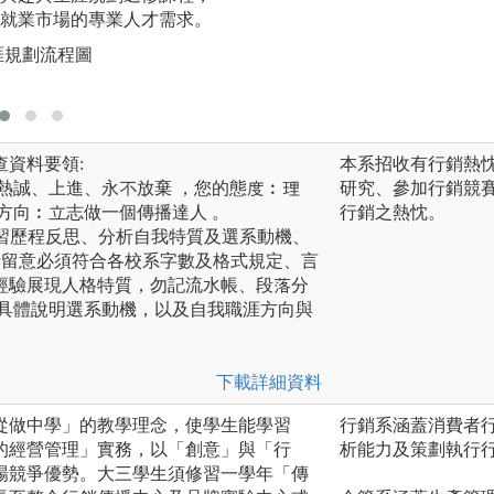
就業市場的專業人才需求。
公關活動策辦的實
提供培育學生創意
涯規劃流程圖
圖解:多元化的學習
資料要領:
本系招收有行銷熱
勢:熱誠、上進、永不放棄 ，您的態度︰理
研究、參加行銷競
方向︰立志做一個傳播達人 。
行銷之熱忱。
學習歷程反思、分析自我特質及選系動機、
請留意必須符合各校系字數及格式規定、言
經驗展現人格特質，勿記流水帳、段落分
、具體說明選系動機，以及自我職涯方向與
下載詳細資料
從做中學」的教學理念，使學生能學習
行銷系涵蓋消費者
的經營管理」實務，以「創意」與「行
析能力及策劃執行
場競爭優勢。大三學生須修習一學年「傳