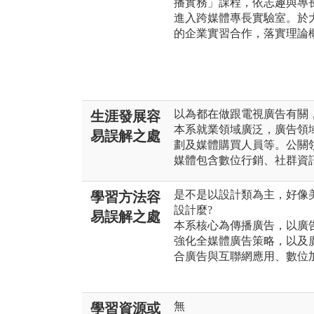
播實務」課程，依志趣與專
進入跨媒體專長實驗室。於
的企業實習合作，落實理論
以為都在做跟電視廣告有關
生涯發展容
本系就業領域廣泛，廣告領
易誤解之處
劃及媒體購買人員等。公關
媒體包含數位行銷、社群資
是不是以設計類為主，好像美
學習方法容
設計麼?
易誤解之處
本系核心為傳播廣告，以廣
強化全媒體廣告策略，以及
合廣告與互聯網應用、數位
無
學習資源或