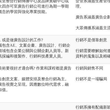
長至整合行銷傳播中心及品牌實驗中心或
企管系涵蓋生產管
大四亦可至廣告行銷公司進行為期一學期
理。
概念的學習與強化專業技能。
廣告系涵蓋廣告企
大眾傳播系涵蓋主
，或是做廣告設計的工作?
行銷不是僅靠創意
域包含AE、文案企畫、廣告設計、行銷企
領域包含企業公關與公關企劃人員等。新
行銷需要瞭解如何
訊採編和後製作、行銷科技產業人員。
資料的蒐集以及精
術要很好才適合嗎? 作業和課程都是廣告
行銷與銷售不同
告創意文案、媒體安排及整合行銷為主。
行銷不是一場騙局
廣告視覺之呈現。因應數位時代需求，融
加值。
行銷系擁有配備新