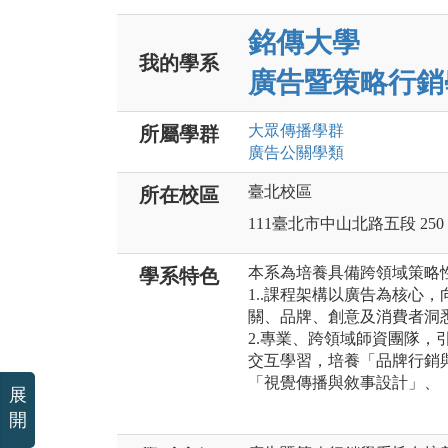
銘傳大學
我的學系
廣告暨策略行銷
大眾傳播
學群
所屬學群
廣告公關
學類
臺北校區
所在校區
111臺北市中山北路五段 250
本系為培養具備跨領域策略
學系特色
1..課程架構以廣告為核心
關、品牌、創意及消費者洞
2.專業、跨領域師資團隊，
交互學習，培養「品牌行銷
「視覺傳播與敘事設計」、
展
開