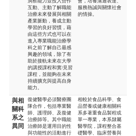
洞察能力並投入合作
會，培養溝通表達、
互動、主動了解職能
服務熱誠與關懷社會
治療未來發展與相關
的情操。
產業脈動，養成主動
學習的良好習慣，藉
由這些方式也可以在
進入專業職能治療學
科之前了解自己最感
興趣的領域，除了有
助於接軌未來在大學
的講授課程和實/見習
課程，並能夠在未來
持續擴充與提高自身
能力。
復健醫學必須醫療團
相較於食品科學、食
與相
隊合作，包括專業醫
品營養或健康相關科
關科
師、護理師、及復健
系多著重食品製程或
系之
治療師等。其中職能
單一專業，本系隸屬
異同
治療師是運用目的性
醫學院，課程整合基
與功能性的活動進行
礎醫學、臨床營養與