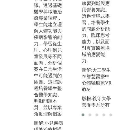
練習判斷與應
識。透過基礎
何提出問題、
著
用營養知識。
醫學與職能治
設計實驗、實
知
透過情境式學
療專業課程，
際操作與分析
際
習，培養學生
學生能建立理
結果，培養科
將
的問題分析能
解人體功能與
學思考與實證
情
力、臨床思考
疾病影響的能
能力。課程訓
評
能力，以及面
力，學習從生
練學生細心觀
能
對真實醫療場
理、心理到兒
察、精準操作
治
域的應變能
童發展等不同
與邏輯分析的
具
力。
面向，分析個
能力，並理解
學
案在日常生活
如何以客觀數
考
圖解:大三學生
中可能遇到的
據支持臨床判
與
在智慧醫療中
困難。這些課
斷，提升解決
力
心體驗膳療VR
程培養學生整
問題的專業素
個
教材
合醫學知識、
養。
調
版權:義守大學
判斷問題本
式
圖解:機能解剖
營養學系所有
質，並以專業
應
學實驗，搭配
角度理解個案
模型授課。
圖
圖解:小兒疾病
治
版權:義守大學
職能治療授課
關