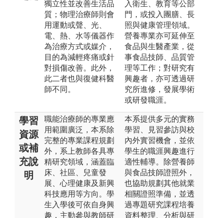
獨立性並改善生活品
入衛生、教育等公部
質；物理治療師則會
門，或投入團膳、長
用運動或聲、光、
照與健康管理領域。
電、熱、水等儀器作
營養專業亦可延伸至
為治療方式或媒介，
食品與生醫產業，從
目的為減輕疼痛或針
事食品技師、品質管
對損傷改善。此外，
理等工作；對研究有
此二者也與復健科醫
興趣者，亦可透過研
師不同。
究所進修，發展學術
或研發職涯。
職能治療師的專業應
本系提供多元的實務
學習
用範圍廣泛，本系除
學習、見習參訪與校
資源
完整的專業課程規劃
內外實習機會，並依
或補
外，系上教師各具專
學生的職涯興趣進行
充說
精研究領域，涵蓋臨
適性輔導。除營養師
床、社區、兒童發
與食品技師證照外，
明
展、心理健康及新興
也協助規劃其他就業
科技應用等方向。學
相關證照準備，並透
生入學後可依自身興
過專題研究課程培養
趣，主動參與教師研
資料整理、分析與研