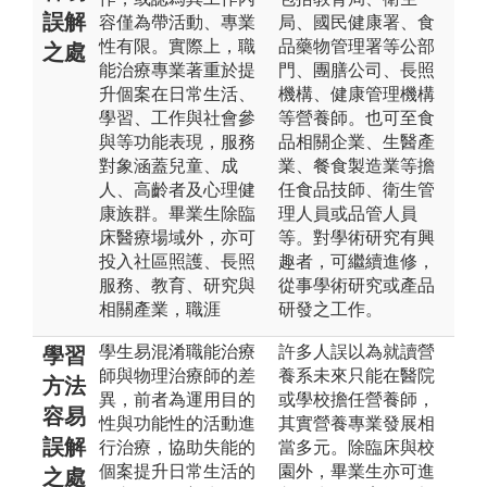
誤解
容僅為帶活動、專業
局、國民健康署、食
性有限。實際上，職
品藥物管理署等公部
之處
能治療專業著重於提
門、團膳公司、長照
升個案在日常生活、
機構、健康管理機構
學習、工作與社會參
等營養師。也可至食
與等功能表現，服務
品相關企業、生醫產
對象涵蓋兒童、成
業、餐食製造業等擔
人、高齡者及心理健
任食品技師、衛生管
康族群。畢業生除臨
理人員或品管人員
床醫療場域外，亦可
等。對學術研究有興
投入社區照護、長照
趣者，可繼續進修，
服務、教育、研究與
從事學術研究或產品
相關產業，職涯
研發之工作。
學生易混淆職能治療
許多人誤以為就讀營
學習
師與物理治療師的差
養系未來只能在醫院
方法
異，前者為運用目的
或學校擔任營養師，
容易
性與功能性的活動進
其實營養專業發展相
誤解
行治療，協助失能的
當多元。除臨床與校
個案提升日常生活的
園外，畢業生亦可進
之處