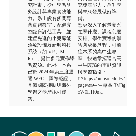
究計畫，從中學習研
究發表能力，為升學
究設計與專業實務能
與未來發展做好準
力。系上設有多間專
備。
業實習教室，配備完
想更深入了解營養系
整臨床評估工具，並
在學什麼、課程怎麼
建置先進的小兒職能
安排、學生實際的學
治療設備及新興科技
習與成長歷程，可前
系統（如 VR、M
往本系的高中生專
R），提供多元實作學
區，快速掌握適合高
習資源。此外，本系
中生閱讀的重點資訊
已於 2024 年第三度通
與學習指引：
過 WFOT 國際認證，
👉https://nut.isu.edu.tw/
具備國際接軌與海外
page/高中生專區-3M8g
學習之學歷認可優
oW0HH0ma
勢。