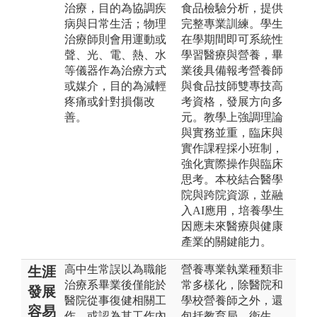
治療，目的為協調疾
食品檢驗分析，提供
病與日常生活；物理
完整專業訓練。學生
治療師則會用運動或
在學期間即可系統性
聲、光、電、熱、水
學習醫療與營養，畢
等儀器作為治療方式
業後具備報考營養師
或媒介，目的為減輕
與食品技師雙專技高
疼痛或針對損傷改
考資格，發展方向多
善。
元。教學上強調理論
與實務並重，臨床與
實作課程採小班制，
強化實際操作與臨床
思考。本校結合醫學
院與跨院資源，並融
入AI應用，培養學生
因應未來醫療與健康
產業的關鍵能力。
高中生常誤以為職能
營養專業執業種類非
生涯
治療系畢業後僅能於
常多樣化，除醫院和
發展
醫院從事復健相關工
學校營養師之外，還
容易
作，或認為其工作內
包括教育局、衛生