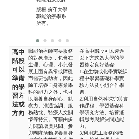
職能治療系所
示
版權:義守大學
有。
職能治療學系
版
所有。
職
有
職能治療師需要服務
在高中階段可以透過
高中
的對象廣泛，包含在
以下方式為大學的學
階段
生理、心理、小兒發
習奠定良好基礎:
可以
展上面有異常或障礙
1.在生物或化學實驗課
準備
而需要協助者，因此
程中學習基礎科學實
除了培養自身專業學
驗方法及小組合作學
的學
科的能力之外，也可
習。
習方
以培養自身耐心、觀
2.利用自然科探究與實
法或
察力、溝通協調、服
作課程，學習基礎科
方向
務熱忱、醫療人文關
學研究方法、培養邏
懷等特質。可藉由多
輯思考與解決問題能
方閱讀增廣見聞、參
力。
與團隊活動培養自身
3.利用志工服務的機