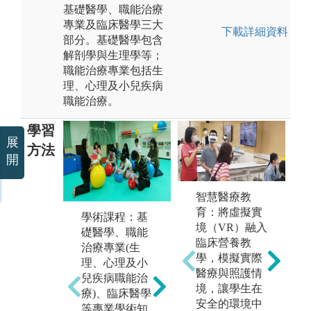
基礎醫學、職能治療
專業及臨床醫學三大
下載詳細資料
部分。基礎醫學包含
解剖學與生理學等；
職能治療專業包括生
理、心理及小兒疾病
職能治療。
學習
展
方法
開
智慧醫療教
育：將虛擬實
學術課程：基
實務課程-實驗
實
境（VR）融入
礎醫學、職能
課程：內容包
應
臨床營養教
治療專業(生
含實驗設計、
療
學，模擬實際
理、心理及小
操作、分析等
須
醫療與照護情
兒疾病職能治
相關課程。透
巧
境，讓學生在
療)、臨床醫學
過實驗課程，
估
安全的環境中
等專業學術知
學生將學習如
程