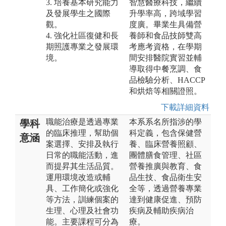
3. 培養基本研究能力
智慧醫療科技，繼續
及發展學生之國際
升學率高，跨域學習
觀。
度廣。畢業生具備營
4. 強化社區復健和長
養師和食品技師雙高
期照護專業之發展環
考應考資格，在學期
境。
間安排醫院實習並輔
導取得中餐烹調、食
品檢驗分析、HACCP
和烘焙等相關證照。
下載詳細資料
職能治療是透過專業
本系系名所指涉的學
學科
的臨床推理，幫助個
科定義，包含保健營
意涵
案選擇、安排及執行
養、臨床營養照顧、
日常的職能活動，進
團體膳食管理、社區
而提昇其生活品質。
營養推廣與教育、食
運用環境改造或輔
品生技、食品衛生安
具、工作簡化或強化
全等，透過營養專業
等方法，訓練個案的
達到健康促進、預防
生理、心理及社會功
疾病及輔助疾病治
能。主要課程可分為
療。