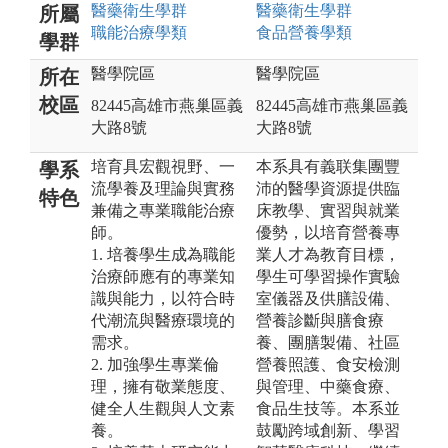
醫藥衛生
學群
醫藥衛生
學群
所屬
職能治療
學類
食品營養
學類
學群
醫學院區
醫學院區
所在
校區
82445高雄市燕巢區義
82445高雄市燕巢區義
大路8號
大路8號
培育具宏觀視野、一
本系具有義联集團豐
學系
流學養及理論與實務
沛的醫學資源提供臨
特色
兼備之專業職能治療
床教學、實習與就業
師。
優勢，以培育營養專
1. 培養學生成為職能
業人才為教育目標，
治療師應有的專業知
學生可學習操作實驗
識與能力，以符合時
室儀器及供膳設備、
代潮流與醫療環境的
營養診斷與膳食療
需求。
養、團膳製備、社區
2. 加強學生專業倫
營養照護、食安檢測
理，擁有敬業態度、
與管理、中藥食療、
健全人生觀與人文素
食品生技等。本系並
養。
鼓勵跨域創新、學習