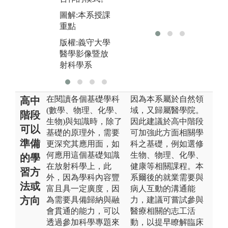
圖解:本系授課
重點
版權:義守大學
醫學影像暨放
射科學系
在閱讀各個基礎學科
因為本系屬於自然領
高中
(數學、物理、化學、
域，又歸屬醫學院。
階段
生物)與知識時，除了
因此建議於高中階段
可以
基礎的原理外，需要
可加強此方面相關學
準備
更深究其應用面，如
科之基礎，例如選修
何應用這個基礎知識
生物、物理、化學、
的學
在放射科學上，此
健康等相關課程。本
習方
外，因為學科內容豐
系爾後的就業需要與
法或
富且具一定廣度，因
病人互動的溝通能
方向
為需要具備歸納與融
力，建議可嘗試參與
會貫通的能力，可以
醫療相關的志工活
透過參加科學專題來
動，以提早瞭解臨床