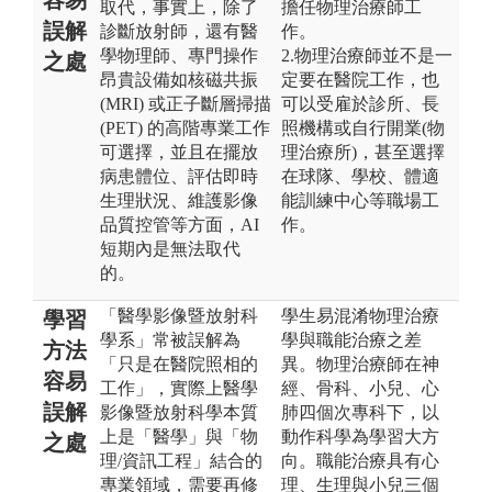
取代，事實上，除了
擔任物理治療師工
誤解
診斷放射師，還有醫
作。
學物理師、專門操作
2.物理治療師並不是一
之處
昂貴設備如核磁共振
定要在醫院工作，也
(MRI) 或正子斷層掃描
可以受雇於診所、長
(PET) 的高階專業工作
照機構或自行開業(物
可選擇，並且在擺放
理治療所)，甚至選擇
病患體位、評估即時
在球隊、學校、體適
生理狀況、維護影像
能訓練中心等職場工
品質控管等方面，AI
作。
短期內是無法取代
的。
「醫學影像暨放射科
學生易混淆物理治療
學習
學系」常被誤解為
學與職能治療之差
方法
「只是在醫院照相的
異。物理治療師在神
容易
工作」，實際上醫學
經、骨科、小兒、心
誤解
影像暨放射科學本質
肺四個次專科下，以
上是「醫學」與「物
動作科學為學習大方
之處
理/資訊工程」結合的
向。職能治療具有心
專業領域，需要再修
理、生理與小兒三個