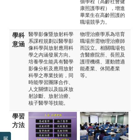
個學程（高齡社會健
康照護學程），增進
畢業生在高齡照護的
職場競爭力。
醫學影像暨放射科學
物理治療學系為培育
學科
系課程規劃以醫學影
職場所需物理治療師
意涵
像科學與放射應用科
而設立。相關職場包
學之內涵發展方向。
含醫療院所、長照及
培養學生能具有醫學
護理機構、運動體適
影像分析及應用放射
能產業、休閒產業
科學之專業技術，同
等。
時能學習團隊合作、
人文關懷以及臨床放
射診斷、放射治療、
核子醫學等技能。
學習
方法
展