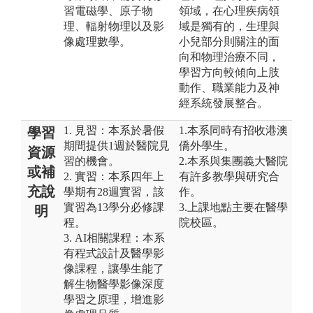
習電磁學、原子物
領域，在心理疾病領
理、輻射物理以及影
域是獨有的，生理與
像處理數學。
小兒部分則關注的面
向和物理治療不同，
學習方向較傾向上肢
動作、職業能力及神
經系統發展整合。
1. 見習：本系於暑假
1.本系同時有招收港澳
學習
期間提供1週於醫院見
僑外學生。
資源
習的機會。
2.本系與集團義大醫院
或補
2. 實習：本系四年上
有許多教學與研究合
充說
學期有28週實習，該
作。
實習為13學分必修課
3.上課地點主要在醫學
明
程。
院校區。
3. AI相關課程：本系
有程式設計及醫學影
像課程，讓學生能了
解生物醫學影像深度
學習之原理，增進影