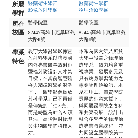
醫藥衛生
學群
醫藥衛生
學群
所屬
影像放射
學類
物理治療
學類
學群
醫學院區
醫學院區
所在
校區
82445高雄市燕巢區義
82445高雄市燕巢區義
大路8號
大路8號
義守大學醫學影像暨
本系為國內第八所於
學系
放射科學系以培養國
大學中設置之物理治
特色
內外專業醫事放射師
療學系，致力培育重
暨輻射防護師人才為
視專業、發展多元及
目標，在當前智慧醫
具有終身學習能力之
療與精準醫學的浪潮
專業物理治療師。本
下，「醫學影像暨放
系在理工、電資學院
射科學系」已不再僅
豐厚的師資支援下，
是傳統的「拍X光」，
與同屬醫學院之各科
而是轉型為結合AI演
系共榮發展，設計出
算法、高階輻射物理
融合多學門的物理治
與生物醫學的科技人
療專業教育課程，並
才。
共同設立醫學院第一