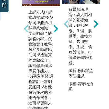
開
背景知識理
上課方式(1)課
放射應用科學
放
論：與人體相
堂講授:教授帶
包括：醫學物
包
關的基礎知
領同學釐清相
理、核醫藥
理
識，包括解
關專業知識，
物、X光造
物
剖、生理、肌
協助同學了解
影、磁振造
影
動學、生物力
課程內容。(2)
影、正子斷層
影
學、醫用數
實驗實作教學:
造影、超音波
造
學、生統、倫
教授及助教協
造影、特殊造
造
理與法規、行
助同學透過實
影、輻射應用
影
政管理學等課
際實驗操作，
科學、放射治
科
程。
讓同學具備臨
療暨計劃等應
療
圖解:教師課堂
床實作能力。
用。
用
學理授課。
(3)團隊學習:課
圖解:放射診斷
圖
程設計上將刻
版權:義守物治
造影儀器
影
意讓同學有機
系
版權:義守大學
版
會有多次的分
醫學影像暨放
醫
組合作機會，
射科學系
射
進而學習與人
合作的模式。