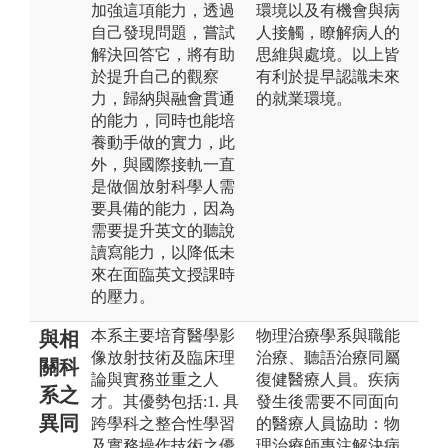
加強這項能力，透過
環境以及有機會與病
自己發現問題，嘗試
人接觸，瞭解病人的
解決回答它，將有助
思維與處境。以上皆
於提升自己的觀察
有利於提早認識未來
力，歸納與融會貫通
的就業環境。
的能力，同時也能培
養動手做的實力，此
外，與國際接軌一直
是做個放射科學人需
要具備的能力，因為
需要提升英文的聽說
讀寫能力，以降低未
來在面臨英文授課時
的壓力。
本系主要培育醫學影
物理治療學系與職能
與相
像放射技術及臨床理
治療、聽語治療同屬
關科
論與實務並重之人
復健醫療人員。疾病
系之
才。其優勢包括:1. 具
發生後需要不同面向
異同
跨學科之整合性學習
的醫療人員協助：物
及實務操作技術之優
理治療師專注解決病