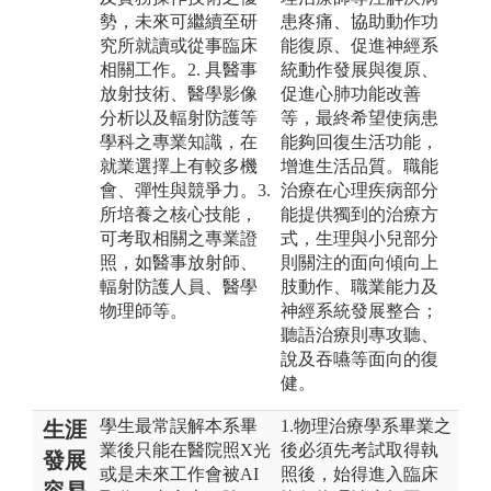
勢，未來可繼續至研
患疼痛、協助動作功
究所就讀或從事臨床
能復原、促進神經系
相關工作。2. 具醫事
統動作發展與復原、
放射技術、醫學影像
促進心肺功能改善
分析以及輻射防護等
等，最終希望使病患
學科之專業知識，在
能夠回復生活功能，
就業選擇上有較多機
增進生活品質。職能
會、彈性與競爭力。3.
治療在心理疾病部分
所培養之核心技能，
能提供獨到的治療方
可考取相關之專業證
式，生理與小兒部分
照，如醫事放射師、
則關注的面向傾向上
輻射防護人員、醫學
肢動作、職業能力及
物理師等。
神經系統發展整合；
聽語治療則專攻聽、
說及吞嚥等面向的復
健。
學生最常誤解本系畢
1.物理治療學系畢業之
生涯
業後只能在醫院照X光
後必須先考試取得執
發展
或是未來工作會被AI
照後，始得進入臨床
容易