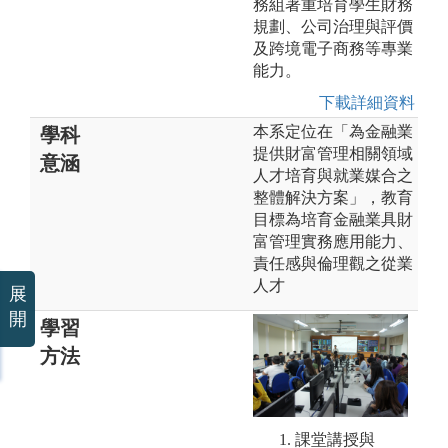
務組著重培育學生財務
規劃、公司治理與評價
及跨境電子商務等專業
能力。
下載詳細資料
本系定位在「為金融業
學科
提供財富管理相關領域
意涵
人才培育與就業媒合之
整體解決方案」，教育
目標為培育金融業具財
富管理實務應用能力、
責任感與倫理觀之從業
人才
展
開
學習
方法
1
1. 課堂講授與