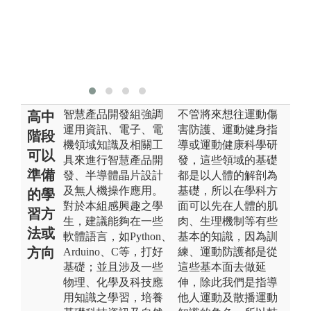
智慧產品開發組強調
不管將來想往運動傷
高中
運用資訊、電子、電
害防護、運動健身指
階段
機領域知識及相關工
導或運動健康科學研
可以
具來進行智慧產品開
發，這些領域的基礎
準備
發、半導體晶片設計
都是以人體的解剖為
及無人機操作應用。
基礎，所以在學科方
的學
對於本組感興趣之學
面可以先在人體的肌
習方
生，建議能夠在一些
肉、生理機制等有些
法或
軟體語言，如Python、
基本的知識，因為訓
方向
Arduino、C等，打好
練、運動防護都是從
基礎；並且涉及一些
這些基本面去做延
物理、化學及科技應
伸，除此我們是指導
用知識之學習，培養
他人運動及散播運動