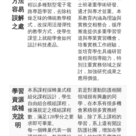
方法
程以多種類型電子電
士班著重學術研發、
容易
路專題學習，去除枯
通才與專才並重。本
誤解
燥乏味的傳統教學模
系教育內涵為理論與
式，改採用活潑彈性
實務交相整合，循序
之處
的教學方式，使學生
漸進提供多重學習管
課堂上就能學會如何
道與專業實習機會，
設計科技產品。
培養實務工作經驗，
並培育學生具備研習
進程與指導能力，特
別注重實務領域之探
討，加強研究成果之
應用價值。
本系課程採蜂巢式模
若是對運動防護相關
學習
組化課程設計，學生
領域很有興趣的同
資源
自由組合模組課程，
學，在本系有很多機
或補
修滿規定之模組課程
會累積很多實務經
充說
數，滿足128學分之要
驗，除了系上課程的
求即可畢業。
學習，系上還有開設
明
每一個蜂巢代表一個
防護社團，增加在學