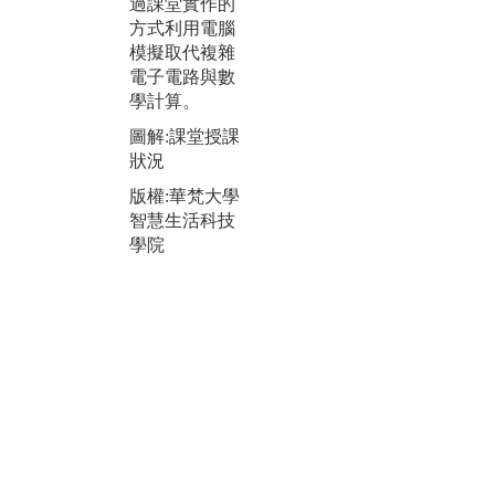
過課堂實作的
生可以實際的
等
方式利用電腦
實現自己所設
關
模擬取代複雜
計的晶片。
升
電子電路與數
決
圖解:學生自行
學計算。
能
研發之晶片圖
圖解:課堂授課
圖
版權:華梵大學
狀況
做
智慧生活科技
解
版權:華梵大學
學院
作
智慧生活科技
學院
版
智
學