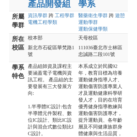
產品開發組
學系
資訊
學群
跨
工程
學群
醫藥衛生
學群
跨
遊憩
所屬
電機工程
學類
運動
學群
學群
運動保健
學類
校本部
天母校區
所在
校區
新北市石碇區華梵路1
111036臺北市士林區
號
忠誠路二段101號
產品組師資及課程主
本系成立於民國92
學系
要涵蓋電子電機與資
年，教育目標為培養
特色
訊工程。 產品組的主
運動健身指導人才、
要發展有三大發展方
運動傷害防護專業人
向:
才及運動健康科學研
發人才，目的在培育
1.半導體IC設計:包含
優秀健身指導教練與
半導體元件製程、數
運動傷害防護專才，
位IC設計、類比IC設
提升運動員、各年齡
計與混合式數位類比I
層及不同健康族群身
C設計。
體健康與生活品質，