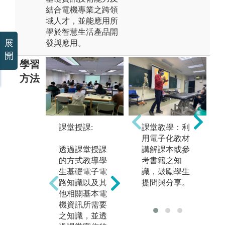
結合電機專業之跨領
域人才，並能應用所
學於智慧生活產品開
展
發與應用。
開
學習
方法
課堂教學：利
課堂授課:
半導體IC設計
實
用電子化教材
課程：
學
講解課本或參
透過課堂授課
本系與台灣半
鼓
考書籍之知
的方式教導學
導體研究中心
做
識，鼓勵學生
生基礎電子電
(TSRI)合作，
學
提問與分享。
路知識以及其
利用其所提供
體
他相關基本電
之與業界同步
工
機資訊所需要
之模擬軟體與
網
之知識，並透
佈局軟體讓學
以