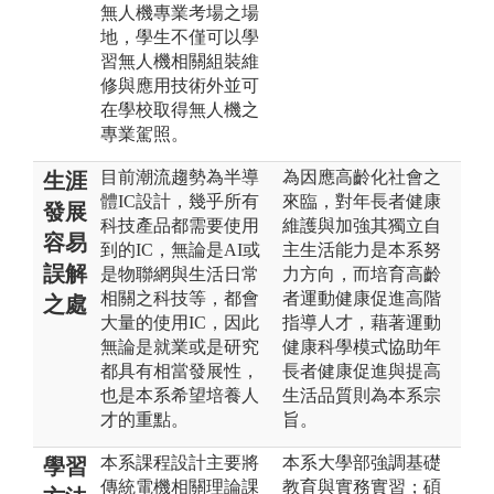
無人機專業考場之場
地，學生不僅可以學
習無人機相關組裝維
修與應用技術外並可
在學校取得無人機之
專業駕照。
目前潮流趨勢為半導
為因應高齡化社會之
生涯
體IC設計，幾乎所有
來臨，對年長者健康
發展
科技產品都需要使用
維護與加強其獨立自
容易
到的IC，無論是AI或
主生活能力是本系努
誤解
是物聯網與生活日常
力方向，而培育高齡
相關之科技等，都會
者運動健康促進高階
之處
大量的使用IC，因此
指導人才，藉著運動
無論是就業或是研究
健康科學模式協助年
都具有相當發展性，
長者健康促進與提高
也是本系希望培養人
生活品質則為本系宗
才的重點。
旨。
本系課程設計主要將
本系大學部強調基礎
學習
傳統電機相關理論課
教育與實務實習；碩