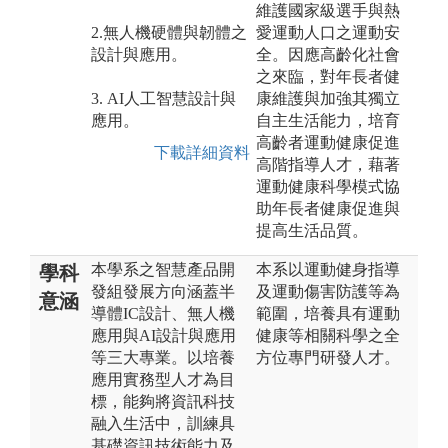
維護國家級選手與熱
2.無人機硬體與韌體之
愛運動人口之運動安
設計與應用。
全。因應高齡化社會
之來臨，對年長者健
3. AI人工智慧設計與
康維護與加強其獨立
應用。
自主生活能力，培育
高齡者運動健康促進
下載詳細資料
高階指導人才，藉著
運動健康科學模式協
助年長者健康促進與
提高生活品質。
本學系之智慧產品開
本系以運動健身指導
學科
發組發展方向涵蓋半
及運動傷害防護等為
意涵
導體IC設計、無人機
範圍，培養具有運動
應用與AI設計與應用
健康等相關科學之全
等三大專業。以培養
方位專門研發人才。
應用實務型人才為目
標，能夠將資訊科技
融入生活中，訓練具
基礎資訊技術能力及