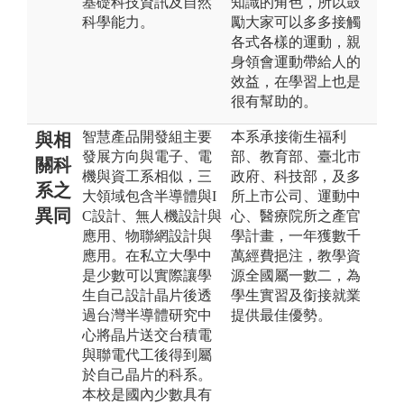
基礎科技資訊及自然
知識的角色，所以鼓
科學能力。
勵大家可以多多接觸
各式各樣的運動，親
身領會運動帶給人的
效益，在學習上也是
很有幫助的。
智慧產品開發組主要
本系承接衛生福利
與相
發展方向與電子、電
部、教育部、臺北市
關科
機與資工系相似，三
政府、科技部，及多
系之
大領域包含半導體與I
所上市公司、運動中
異同
C設計、無人機設計與
心、醫療院所之產官
應用、物聯網設計與
學計畫，一年獲數千
應用。在私立大學中
萬經費挹注，教學資
是少數可以實際讓學
源全國屬一數二，為
生自己設計晶片後透
學生實習及銜接就業
過台灣半導體研究中
提供最佳優勢。
心將晶片送交台積電
與聯電代工後得到屬
於自己晶片的科系。
本校是國內少數具有