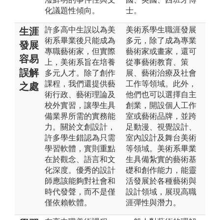
化議題性傾向。
士。
許多高中生誤以為美
美術系學生職涯發展
生涯
術系畢業後只能成為
多元，除了成為專業
發展
專職藝術家，但實際
藝術家或畫家，還可
容易
上，美術系旨在培養
從事藝術教育、策
誤解
多元人才。除了創作
展、藝術治療及社會
課程，我們還提供藝
工作等領域。此外，
之處
術行政、藝術理論及
他們也可以選擇自主
校外實習，讓學生具
創業，開設個人工作
備業界所需的實務能
室或藝術品牌，並跨
力。關於文創設計，
足動漫、視覺設計、
許多學生錯認為只需
室內設計及舞台美術
學習軟體，實則重點
等領域。美術系畢業
在於觀念、語言和文
生具備紮實的藝術基
化深度。優秀的設計
礎和創作能力，能靈
師應該能夠對社會和
活發展於各種藝術與
時代發聲，而不是僅
設計領域，展現高職
僅依賴軟體。
涯彈性與潛力。