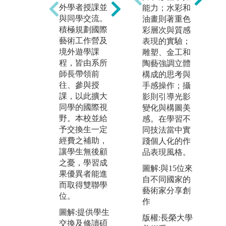
課
外學者授課並
效，藉此訓練
能力；水彩和
「
與同學交流。
學生統籌規
油畫則著重色
室
積極規劃國際
劃、視覺設
彩層次與質感
辦
藝術工作營及
計、空間布
表現的實驗；
發
境外遊學課
置、媒體宣傳
雕塑、金工和
審
程，皆由系所
等能力。
陶藝強調立體
生
師長帶領前
構成的思考與
己
圖解:2021年畢
往、參與授
手感操作；攝
現
業展於華山文
課，以此擴大
影則引導光影
精
創園區舉行
同學的國際視
變化與構圖美
專
版權:華梵大學
野。本校並給
感。在學習不
於
美術與文創學
予交換生一定
同技法當中實
述
系
經費之補助，
踐個人化的作
提
讓學生無後顧
品表現風格。
能
之憂，學習成
後
圖解:與15位來
果優異者能進
業
自不同國家的
而取得雙聯學
備
藝術家分享創
位。
作
圖
圖解:提供學生
專
版權:長榮大學
交換及修讀碩