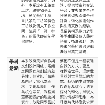
的專業發展選項。另
專題講座及職涯座
外，本系設有工筆畫
談，提供豐富的交流
工坊、繪畫物語工
平台，並與業界合作
坊、民間藝術工坊、
推動實習與產學合作
書法篆刻工坊等特色
計劃，強化藝術創作
工坊以及個人工作空
與生活實務的經驗。
間，強調「一師一特
長榮美術系致力於引
色」的當代師徒制學
導學生開發個人藝術
習體驗。
語彙，拓展視野，為
未來的藝術實踐與職
涯發展奠定基礎。
本系設有美術創作與
藝術不僅是一種表達
學科
文創設計兩組，兩組
自我的方式，更是一
意涵
之間課程規劃雖有差
種探索世界、理解世
異性，但皆以「傳統
界並與世界對話的方
為內涵，當代為訴
式。藝術的本質在於
求，文創為應用」作
以創意為核心，透過
為核心宗旨。課程涵
媒材的轉化，展現人
蓋藝術設計的理論與
類的情感和思維，為
實作，鼓勵同學嘗試
呼應時代轉變及求新