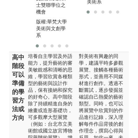
總
美術系
士雙聯學位之
版
機會
美
版權:華梵大學
系
美術與文創學
系
培養自主學習及外語
對美術有興趣的同
高中
能力，提升藝術的審
學，建議平時多參觀
階段
美敏銳感和清晰的思
展覽、接觸各種藝術
可以
維，學習欣賞各種類
形式，並善用不同媒
準備
型的藝術與設計作
材進行創作。透過不
品，保有接納和探究
斷嘗試，逐步發掘並
的學
的好奇心。高中階段
確認自己熱愛的藝術
習方
除了持續精進自身的
類型。同時，也可以
法或
繪畫或造形基礎功，
將展覽中欣賞到的作
方向
可多觀摩大型展覽
品進行記錄，深入理
（例如：台北市立美
解每件作品背後的創
術館或國立故宮博物
作理念，撰寫心得與
院舉辦的展覽），增
反思。如此一來，未