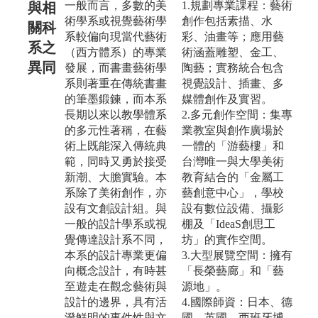
一般而言，多數的美
1.規劃專業課程：藝術
與相
術學系或視覺藝術學
創作包括素描、水
關科
系較偏向現當代藝術
彩、油畫等；應用藝
系之
（西方體系）的專業
術涵蓋雕塑、金工、
異同
發展，而書畫藝術學
陶藝；實務統合包含
系則著重在傳統書畫
視覺設計、插畫、多
的筆墨鍛鍊，而本系
媒體創作及實習。
長期以來以教學體系
2.多元創作空間：集專
的多元性著稱，在藝
業教室與創作廣場於
術上既能深入傳統典
一體的「游藝樓」和
範，同時又勇於接受
台灣唯一與大學美術
新潮、大膽實驗。本
教育結合的「金屬工
系除了美術創作，亦
藝創意中心」，學校
設有文創設計組。與
設有數位設備、攝影
一般的設計學系或視
棚及「IdeaS創思工
覺傳達設計系不同，
坊」的實作空間。
本系的設計專業更偏
3.大型展覽空間：擁有
向概念設計，有時甚
「長榮藝廊」和「藝
至遊走在觀念藝術與
源地」。
設計的邊界，具有活
4.國際師資：日本、德
潑鮮明的事件性與文
國、英國、西班牙博