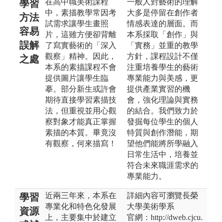
在高中職美術課程
一般人對藝術的理解
學習
中，素描教學常因考
大多是停留在創作者
方法
試需求讓學生畫照
情感表達的層面。而
容易
片，這雖方便卻背離
本系採取「創作」與
誤解
了寫實藝術的「深入
「實務」並重的教學
觀察」精神。因此，
方針，課程設計不僅
之處
本系的素描課程不會
注重培養學生的藝術
提供圖片讓學生臨
專業能力與美感，更
摹。部分新生或許會
提供產業實習的機
期待直接學習素描技
會，強化理論與實務
法，但重視並用心觀
的結合。我們致力於
察對象才能真正掌握
發掘每位學生的個人
素描的本質。畢竟沒
特質與創作潛能，期
有觀察，何來描寫！
望他們能將所學融入
日常生活中，培養並
符合未來職涯需求的
專業能力。
近兩三年來，本系在
詳細內容可瀏覽長榮
學習
專業化和特色化發展
大學美術學系
資源
上，主要集中於建立
官網：http://dweb.cjcu.