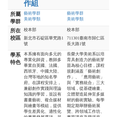
作組
藝術
學群
藝術
學群
所屬
美術
學類
美術
學類
學群
校本部
校本部
所在
校區
新北市石碇區華梵路1
711301臺南市歸仁區
號
長大路1號
本系擁有面向多元的
長榮大學美術系以培
學系
專業化師資，教師多
育具創造力的藝術芽
特色
畢業自英國、法國、
苗為核心目標，課程
西班牙、中國大陸、
規劃涵蓋「藝術創
台灣等地的知名學
作」、「應用藝術」
府。在課程安排上，
與「實務統合」三大
兼顧創作實踐與理論
領域，從基礎繪畫、
知識的學習，並設有
立體塑造延伸至多媒
書畫藝術、複合媒材
材的藝術實驗。每學
與繪畫等模組，提供
期定期舉辦藝術展
學生差異化、適性化
覽、跨領域工作坊、