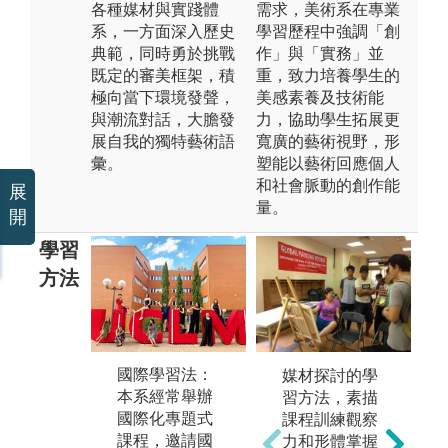
各種媒材與實踐體
需求，美術系在專業
系，一方面深入歷史
學習歷程中強調「創
典範，同時勇於挑戰
作」與「實務」並
既定的審美框架，積
重，致力培養學生的
極向當下環境發聲，
美感素養及技術能
與潮流對話，大膽發
力，協助學生拓展更
展自我的獨特藝術語
寬廣的藝術視野，形
彙。
塑能以藝術回應個人
和社會脈動的創作能
展
量。
開
學習
方法
專
國際學習法：
展演實踐法：
媒材探討的學
論
本系經常舉辦
透過校外展演
習方法，素描
三
國際化專題式
發表藝術與設
課程訓練觀察
大
課程，邀請國
計的學習成
力和形體掌握