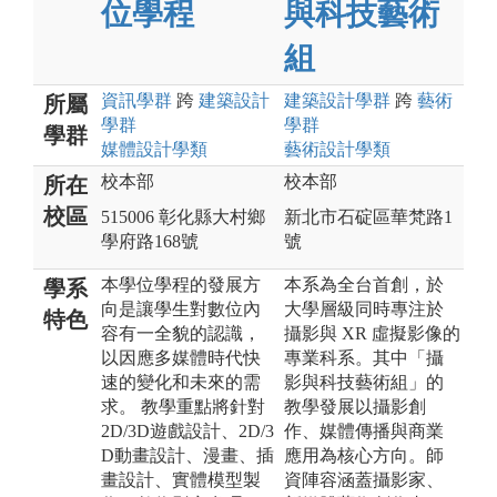
位學程
與科技藝術
組
資訊
學群
跨
建築設計
建築設計
學群
跨
藝術
所屬
學群
學群
學群
媒體設計
學類
藝術設計
學類
校本部
校本部
所在
校區
515006 彰化縣大村鄉
新北市石碇區華梵路1
學府路168號
號
本學位學程的發展方
本系為全台首創，於
學系
向是讓學生對數位內
大學層級同時專注於
特色
容有一全貌的認識，
攝影與 XR 虛擬影像的
以因應多媒體時代快
專業科系。其中「攝
速的變化和未來的需
影與科技藝術組」的
求。 教學重點將針對
教學發展以攝影創
2D/3D遊戲設計、2D/3
作、媒體傳播與商業
D動畫設計、漫畫、插
應用為核心方向。師
畫設計、實體模型製
資陣容涵蓋攝影家、