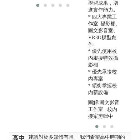
學習成果，增
進實作能力。
* 四大專業工
*
作室: 攝影棚、
圖文影音室、
VR3D模型創
作
* 優先使用校
內虛擬特效攝
*
影棚
* 優先承接校
內專案
* 領銜掌握校
內新設備
圖解:圖文影音
工作室 - 校內
接案剪輯中
建議對於多媒體有興
我們希望高中時期的
高中