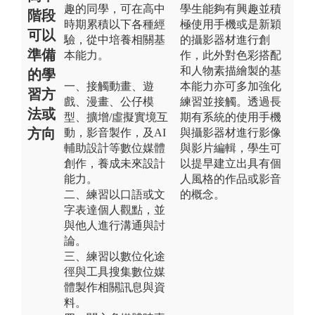
趣的同學，可在高中
學生能夠有興趣並積
階段
時期累積以下各種經
極使用手機或是新穎
可以
驗，從中培養相關基
的攝影器材進行創
準備
本能力。
作，此外對色彩搭配
和人物素描繪製的基
的學
一、接觸動畫、遊
本能力亦可多加強化
習方
戲、漫畫、公仔模
練習並接觸。透過長
法或
型、擴增/虛擬實境互
期有系統的使用手機
方向
動，影音製作，及AI
與攝影器材進行影像
輔助設計等數位媒體
與影片編輯，學生可
創作，養成未來設計
以提早建立出具有個
能力。
人風格的作品或影音
二、練習以口語或文
的概念。
字表達個人觀點，並
與他人進行溝通與討
論。
三、練習以數位化途
徑與工具搜集數位媒
體製作相關訊息與資
料。