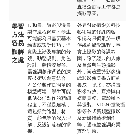
導演，小至自媒體與
直播企劃等工作都是
攝影專業。
1. 動畫、遊戲與漫畫
外界對於攝影與科技
學習
製作過程簡單：學生
藝術組的修課內容，
方法
可能認為只需要基本
常認為只侷限於一般
容易
繪畫或設計技巧，但
傳統的攝影課程，事
誤解
實際上涉及專業的分
實上攝影的修課範
鏡、動態規劃、角色
圍，除了經典的人像
之處
設計、劇情發展等。
及自然與生態攝影
需強調創作背後的深
外，尚著重於影像編
度技術與創意結合。
輯和影像美學方面的
2. 公仔製作是簡單的
養成，除此，亦講授
模型構建：學生可能
影像特效、直播與自
低估公仔製作的精細
媒體實務、電影腳本
程度，不僅是建模，
與攝製、VR360虛擬攝
還包括對造型、材
影等各式新類型攝影
質、顏色等的深入理
及新媒體藝術創作
解，及設計流程的掌
等，過程並強調商業
握。
實務訓練。