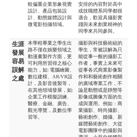
較偏重企業形象視覺
安排的內容對於高中
設計、產品包裝設
或技職體系同學都很
計、動態媒體設計與
適合，歡迎具攝影實
微電影拍攝領域。
踐與未來創業精神的
同學來共同參與。
本學程畢業之學生出
攝影與科技藝術組的
生涯
路不僅在娛樂領域之
學生，常被誤解為只
發展
動漫畫製作方面，更
能從事一般的攝影工
容易
可利用所習得之核心
作者，事實上未來可
誤解
能力，如: 電腦繪圖、
從事各式商業影像製
數位建模、AR/VR設
作和和藝術創作相關
之處
計，及影音後製等，
的廣域專業工作，不
在其他領域發展，如:
論是動態或是靜態等
企業工作模擬訓練、
影像或圖像方面的生
醫療、金融、廣告、
成與運用。例如：商
觀光導覽，及數位學
業攝影、時尚攝影、
習等。
藝術創作、婚攝、新
媒體藝術創作、大從
電影團隊中的攝影與