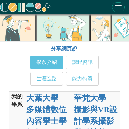
ColleGo! 大學選才與高中育才輔助系統
分享網頁
學系介紹
課程資訊
生涯進路
能力特質
我的
大葉大學
華梵大學
學系
多媒體數位
攝影與VR設
內容學士學
計學系攝影