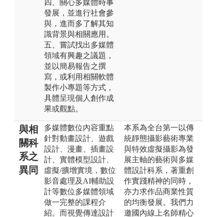
四、關心多媒體時事
發展，並進行社會參
與，進而多了解其知
識背景與相關應用。
五、嘗試找出多媒體
領域有興趣之議題，
並以簡易報告之撰
寫，或利用相關軟體
製作小專題等方式，
具體呈現個人創作成
果或觀點。
多媒體數位內容重點
本系為全台第一以傳
與相
針對動畫設計、遊戲
統靜態攝影藝術專業
關科
設計、漫畫、插畫設
與特效虛擬攝影為發
系之
計、實體模型設計、
展主軸的藝術與多媒
異同
虛擬/擴增實境，數位
體設計科系，著重創
影音處理及AI輔助設
作實踐精神的同時，
計等數位多媒體領域
亦力求作品商業性質
做一完整的課程介
的均衡發展。我們力
紹。而視覺傳達設計
邀國內線上名師精心