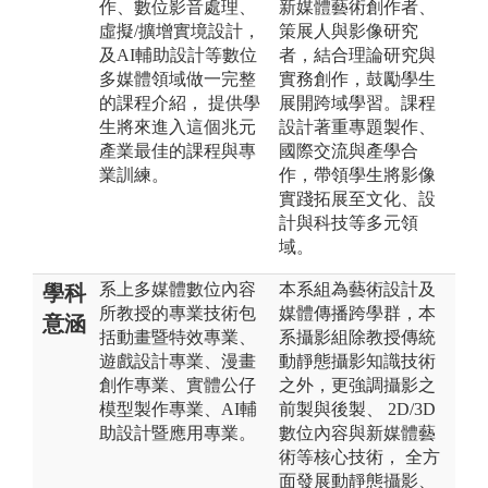
作、數位影音處理、
新媒體藝術創作者、
虛擬/擴增實境設計，
策展人與影像研究
及AI輔助設計等數位
者，結合理論研究與
多媒體領域做一完整
實務創作，鼓勵學生
的課程介紹， 提供學
展開跨域學習。課程
生將來進入這個兆元
設計著重專題製作、
產業最佳的課程與專
國際交流與產學合
業訓練。
作，帶領學生將影像
實踐拓展至文化、設
計與科技等多元領
域。
系上多媒體數位內容
本系組為藝術設計及
學科
所教授的專業技術包
媒體傳播跨學群，本
意涵
括動畫暨特效專業、
系攝影組除教授傳統
遊戲設計專業、漫畫
動靜態攝影知識技術
創作專業、實體公仔
之外，更強調攝影之
模型製作專業、AI輔
前製與後製、 2D/3D
助設計暨應用專業。
數位內容與新媒體藝
術等核心技術， 全方
面發展動靜態攝影、