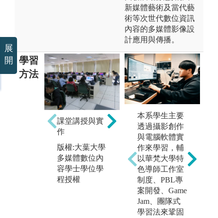
新媒體藝術及當代藝
術等次世代數位資訊
內容的多媒體影像設
計應用與傳播。
展
學習
開
方法
本系學生主要
課堂講授與實
專
透過攝影創作
日
作
與電腦軟體實
版權:大葉大學
作來學習，輔
版
多媒體數位內
以華梵大學特
多
實務實習
容學士學位學
色導師工作室
容
版權:大葉大學
程授權
制度、PBL專
程
多媒體數位內
案開發、Game
容學士學位學
Jam、團隊式
程授權
學習法來鞏固