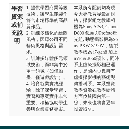
1. 提供學習商業等級
本系所有配備均為現
學習
技術，讓學生能製作
今大專教育界最高規
資源
符合市場標準的高品
格，攝影組之教學相
或補
質作品。
機為Sony A7s3, Canon
充說
2. 訓練多樣化的繪圖
D800 鏡頭與Profoto燈
風格，因應公司不同
光組, 動態攝影機為So
明
藝術風格與設計需
ny PXW Z190V，後製
求。
教學機為 i7-gen8 加上
3. 訓練多媒體多元領
nVidia 3060顯卡，同時
域技術，而非集中於
系上虛擬攝影棚已運
單一領域（如僅動
作，是國內少數擁有
畫、僅遊戲設計）。
虛擬攝影棚的藝術與
4. 培育就業實務經
傳播科系。本系投資
驗，除了課堂學習，
教學資源在教學硬體
實習和專案實作非常
方面位於國內第一
重要。積極協助學生
線，未來也將會逐年
參與企業實務專案。
投資器材。