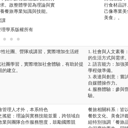
圖解:國際大師廚藝
求。故整體學習為理論與實
行食材品評
版權:大葉大學餐
養餐旅專業知識與技能。
己像專業美
美食」。
習課
管理學系版權所有
作性社團、營隊或講習，實際增加生活經
1. 社會與人文素
的生活方式與需求
或社團學習，實際增加社會體驗，有助於提
2. 語言能力：加
觀的建立。
學程做準備。
3. 表達與創意：
自媒體操作力。
4. 服務體驗：參
驗。
旅管理人才外，本系特色
餐旅相關科系：皆
之搖籃：理論與實務技能並重，跨領域自
餐飲文化、美食評
敬業與團隊合作服務態度，鼓勵國際競
組特別強調「餐旅