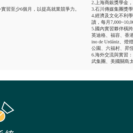
2.上海商銀獎學金
外實習至少6個月，以提高就業競爭力。
3.石川傳媒集團獎
4.經濟及文化不利學生
讀，每月7,000~10
5.國內實習夥伴橫
英迪格、福容、香港
ino de Urdá
公園、六福村、昇
6.海外交流與實習
武集團、美國關島