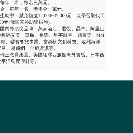
，每年二名，每名三萬元。
學金，每年一名，獎學金一萬元。
助學：減免額度12,000~35,000元；以學習取代工
,000元(飛躍翠谷助學措施)。
跨國內外頂尖品牌：萬豪酒店、君悅、晶華、阿里山
數碼艾美、華航、長榮、星宇航空、鼎泰豐、Mol
niz、燈燈庵、饗賓餐旅事業、富錦樹文創科技、遠雄海洋
恆昌、易飛網、金旭資訊等。
：瑞士教育集團、美國紐澤西旅館海外實習、日本西
太平洋島度假村等。